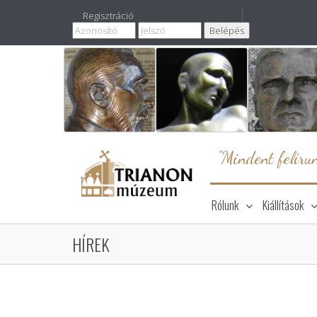
Regisztráció
"Mindent felírun
Rólunk
Kiállítások
HÍREK