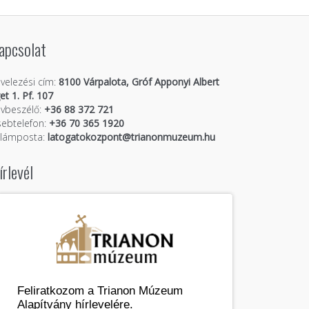
apcsolat
velezési cím:
8100 Várpalota, Gróf Apponyi Albert
get 1. Pf. 107
vbeszélő:
+36 88 372 721
ebtelefon:
+36 70 365 1920
llámposta:
latogatokozpont@trianonmuzeum.hu
írlevél