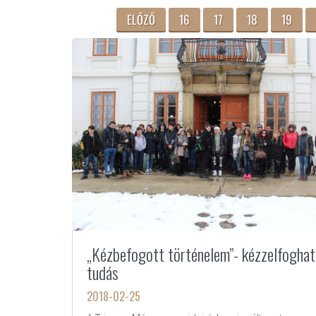
ELŐZŐ
16
17
18
19
„Kézbefogott történelem”- kézzelfogha
tudás
2018-02-25