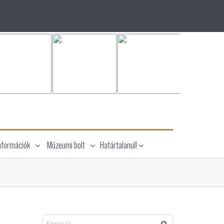
nformációk
Múzeumi bolt
Határtalanul!