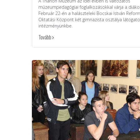
A Trianon Múzeum az idei évben is változatos
múzeumpedagógiai foglalkozásokkal várja a diáko
Február 22-én a halászteleki Bocskai István Refor
Oktatási Központ két gimnazista osztálya látogatot
intézményünkbe.
Tovább