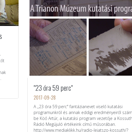
s
-
tőt
ának
.
"23 óra 59 perc"
2017-09-28
A ,,23 óra 59 perc" fantázianevet viselő kutatási
programunkról és annak eddigi eredményeiről szám
be Köő Artúr, a kutatási program vezetője a Kossut
Rádió Megújuló értékeink című műsorában.
http://www.mediaklikk.hu/radio-lejatszo-kossuth/?