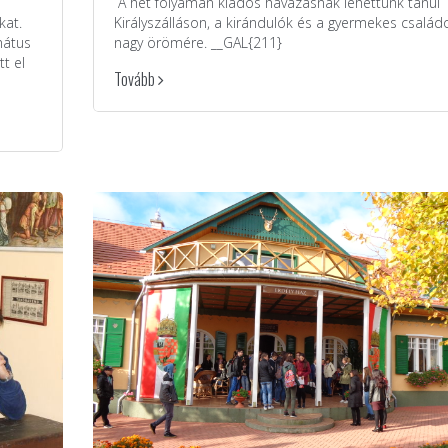
A hét folyamán kiadós havazásnak lehettünk tanúi
kat.
Királyszálláson, a kirándulók és a gyermekes család
mátus
nagy örömére. __GAL{211}
t el
Tovább