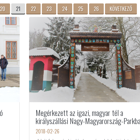
20
21
22
23
24
25
26
KÖVETKEZŐ
tó
Megérkezett az igazi, magyar tél a
királyszállási Nagy-Magyarország-Parkb
2018-02-26