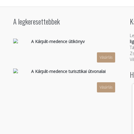
A legkeresettebbek
K
Le
A Kárpát-medence útikönyv
li
Tá
Zs
Vásárlás
n
Vi
A Kárpát-medence turisztikai útvonalai
H
Vásárlás