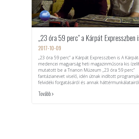
„23 óra 59 perc” a Kárpát Expresszben i
2017-10-09
„23 óra 59 perc” a Kárpát Expresszben is A Kárpát
medencei magyarság heti magazinműsora kis ízelí
mutatott be a Trianon Múzeum „23 óra 59 perc”
fantázianevet viselő, idén útnak indított programj
felvidéki forgatásáról és annak háttérmunkálatairól
Tovább