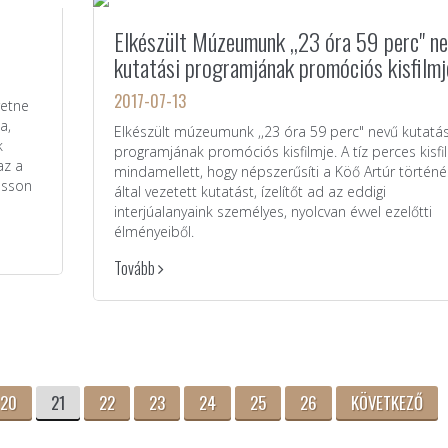
Elkészült Múzeumunk ,,23 óra 59 perc" n
kutatási programjának promóciós kisfilmj
2017-07-13
retne
a,
Elkészült múzeumunk ,,23 óra 59 perc" nevű kutatás
k
programjának promóciós kisfilmje. A tíz perces kisfi
az a
mindamellett, hogy népszerűsíti a Köő Artúr történé
asson
által vezetett kutatást, ízelítőt ad az eddigi
interjúalanyaink személyes, nyolcvan évvel ezelőtti
élményeiből.
Tovább
20
21
22
23
24
25
26
KÖVETKEZŐ