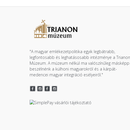
"A magyar emlékezetpolitika egyik legbátrabb,
legfontosabb és leghatásosabb intézménye a Triano
Múzeum. A múzeum nélkül ma valószínűleg másképp
beszélnénk a külhoni magyarokról és a kárpát-
medencei magyar integráció esélyeiről."