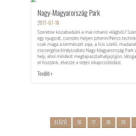
Nagy-Magyarország Park
2017-07-18
Szeretne kiszabadulni a mai rohanó világból,? Sze
egy nyugodt, csendes helyen pihenni?Nincs technik
csak maga a természet zaja, a hűs szellő, madara
csicsergése.Királyszállási Nagy-Magyarország Park 
hely, ahol mindezt megtapasztalhatja.Jöjjön, látog
el hozzánk, élvezze a teljes kikapcsolódást.
Tovább
ELŐZŐ
16
17
18
19