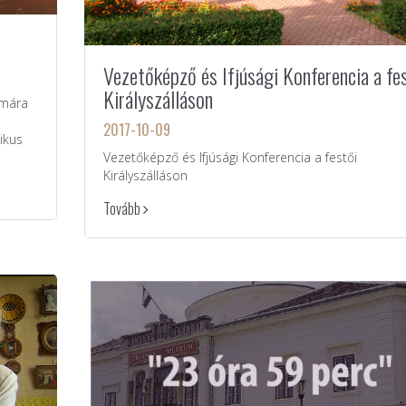
Vezetőképző és Ifjúsági Konferencia a fe
Királyszálláson
ámára
2017-10-09
ikus
Vezetőképző és Ifjúsági Konferencia a festői
Királyszálláson
Tovább