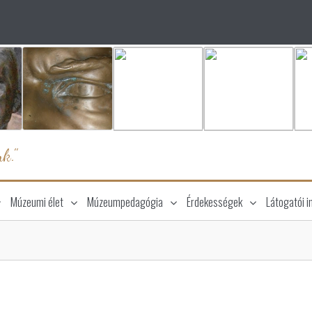
k."
Múzeumi élet
Múzeumpedagógia
Érdekességek
Látogatói i