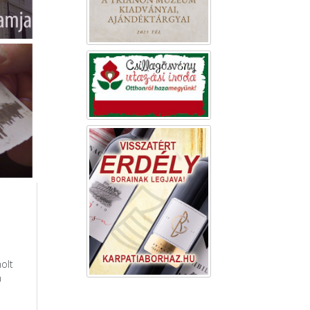
olt
h