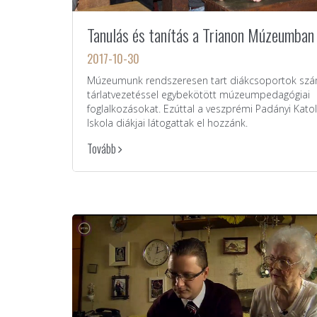
Tanulás és tanítás a Trianon Múzeumban
2017-10-30
Múzeumunk rendszeresen tart diákcsoportok sz
tárlatvezetéssel egybekötött múzeumpedagógiai
foglalkozásokat. Ezúttal a veszprémi Padányi Katol
Iskola diákjai látogattak el hozzánk.
Tovább