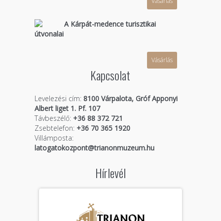
Vásárlás
A Kárpát-medence turisztikai
útvonalai
Vásárlás
Kapcsolat
Levelezési cím:
8100 Várpalota, Gróf Apponyi
Albert liget 1. Pf. 107
Távbeszélő:
+36 88 372 721
Zsebtelefon:
+36 70 365 1920
Villámposta:
latogatokozpont@trianonmuzeum.hu
Hírlevél