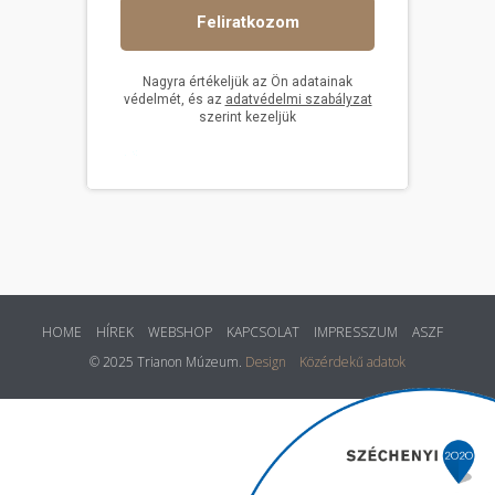
HOME
HÍREK
WEBSHOP
KAPCSOLAT
IMPRESSZUM
ASZF
© 2025 Trianon Múzeum.
Design
Közérdekű adatok