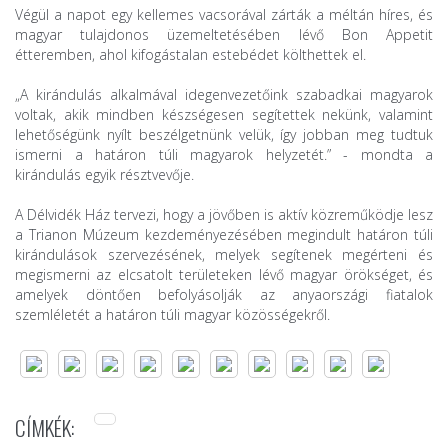
Végül a napot egy kellemes vacsorával zárták a méltán híres, és
magyar tulajdonos üzemeltetésében lévő Bon Appetit
étteremben, ahol kifogástalan estebédet költhettek el.
„A kirándulás alkalmával idegenvezetőink szabadkai magyarok
voltak, akik mindben készségesen segítettek nekünk, valamint
lehetőségünk nyílt beszélgetnünk velük, így jobban meg tudtuk
ismerni a határon túli magyarok helyzetét.” - mondta a
kirándulás egyik résztvevője.
A Délvidék Ház tervezi, hogy a jövőben is aktív közreműködje lesz
a Trianon Múzeum kezdeményezésében megindult határon túli
kirándulások szervezésének, melyek segítenek megérteni és
megismerni az elcsatolt területeken lévő magyar örökséget, és
amelyek döntően befolyásolják az anyaországi fiatalok
szemléletét a határon túli magyar közösségekről.
CÍMKÉK: