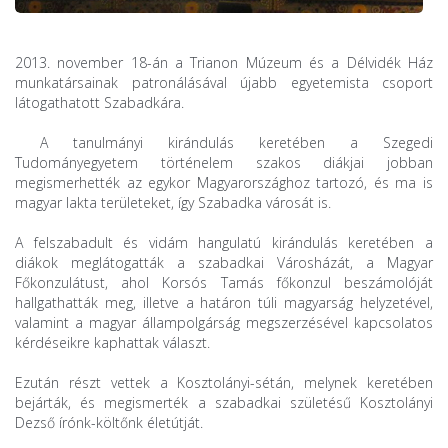
2013. november 18-án a Trianon Múzeum és a Délvidék Ház
munkatársainak patronálásával újabb egyetemista csoport
látogathatott Szabadkára.
A tanulmányi kirándulás keretében a Szegedi
Tudományegyetem történelem szakos diákjai jobban
megismerhették az egykor Magyarországhoz tartozó, és ma is
magyar lakta területeket, így Szabadka városát is.
A felszabadult és vidám hangulatú kirándulás keretében a
diákok meglátogatták a szabadkai Városházát, a Magyar
Főkonzulátust, ahol Korsós Tamás főkonzul beszámolóját
hallgathatták meg, illetve a határon túli magyarság helyzetével,
valamint a magyar állampolgárság megszerzésével kapcsolatos
kérdéseikre kaphattak választ.
Ezután részt vettek a Kosztolányi-sétán, melynek keretében
bejárták, és megismerték a szabadkai születésű Kosztolányi
Dezső írónk-költőnk életútját.