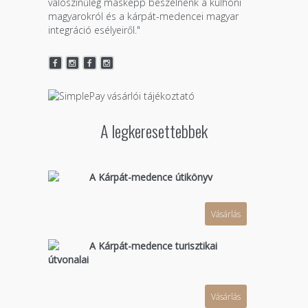
valószínűleg másképp beszélnénk a külhoni
magyarokról és a kárpát-medencei magyar
integráció esélyeiről."
A legkeresettebbek
A Kárpát-medence útikönyv
Vásárlás
A Kárpát-medence turisztikai
útvonalai
Vásárlás