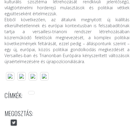
kulturális szisztéma létrehozását rendkívüli jelentőségű,
világtörténelmi horderejű mulasztások és politikai vétkek
együtteseként értelmezzük.
Ebből következően, az általunk megnyitott új kiállítás
elkerülhetetlennek és európai kontextusban is felszabadítónak
tartja a versaillesi-trianoni rendszer létrehozásában
közreműködő felelősök megnevezését, a komplex politikai
következmények feltárását, ezzel pedig – álláspontunk szerint –
egy új, európai, közös politikai gondolkodás megkezdését a
Versailles-ban és Trianonban Európára kényszerített változások
újraértelmezésére és újrapozícionálására.
CÍMKÉK:
MEGOSZTÁS: