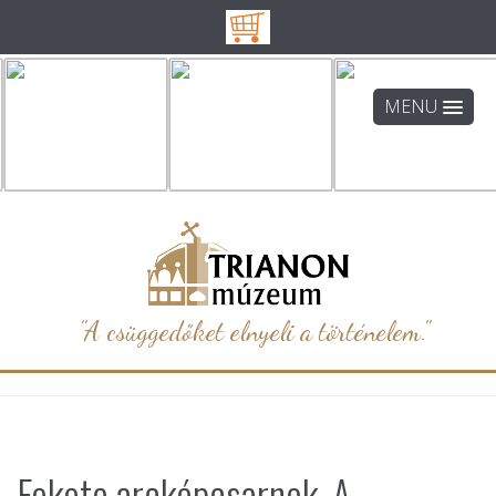
MENU
"A csüggedőket elnyeli a történelem."
Fekete arcképcsarnok. A