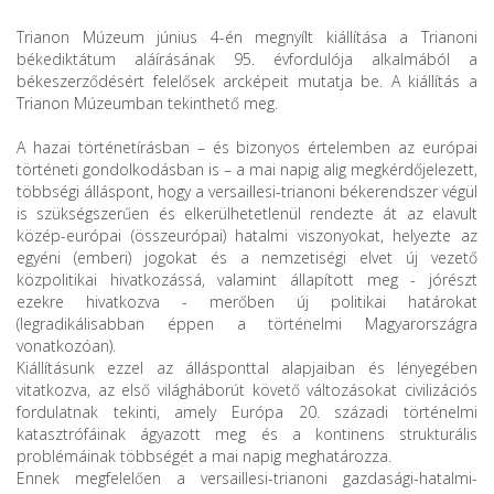
Trianon Múzeum június 4-én megnyílt kiállítása a Trianoni
békediktátum aláírásának 95. évfordulója alkalmából a
békeszerződésért felelősek arcképeit mutatja be. A kiállítás a
Trianon Múzeumban tekinthető meg.
A hazai történetírásban – és bizonyos értelemben az európai
történeti gondolkodásban is – a mai napig alig megkérdőjelezett,
többségi álláspont, hogy a versaillesi-trianoni békerendszer végül
is szükségszerűen és elkerülhetetlenül rendezte át az elavult
közép-európai (összeurópai) hatalmi viszonyokat, helyezte az
egyéni (emberi) jogokat és a nemzetiségi elvet új vezető
közpolitikai hivatkozássá, valamint állapított meg - jórészt
ezekre hivatkozva - merőben új politikai határokat
(legradikálisabban éppen a történelmi Magyarországra
vonatkozóan).
Kiállításunk ezzel az állásponttal alapjaiban és lényegében
vitatkozva, az első világháborút követő változásokat civilizációs
fordulatnak tekinti, amely Európa 20. századi történelmi
katasztrófáinak ágyazott meg és a kontinens strukturális
problémáinak többségét a mai napig meghatározza.
Ennek megfelelően a versaillesi-trianoni gazdasági-hatalmi-