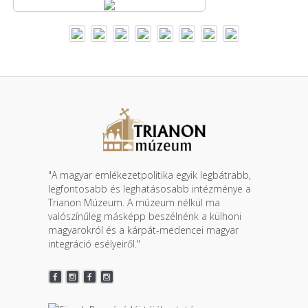
"A magyar emlékezetpolitika egyik legbátrabb,
legfontosabb és leghatásosabb intézménye a
Trianon Múzeum. A múzeum nélkül ma
valószínűleg másképp beszélnénk a külhoni
magyarokról és a kárpát-medencei magyar
integráció esélyeiről."