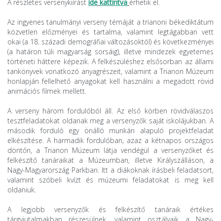
A részletes versenykiírást
ide
kattintva
érhetik el.
Az ingyenes tanulmányi verseny témáját a trianoni békediktátum
közvetlen előzményei és tartalma, valamint legtágabban vett
okai (a 18. századi demográfiai változásoktól) és következményei
(a határon túli magyarság sorsáig), illetve mindezek egyetemes
történeti háttere képezik. A felkészüléshez elsősorban az állami
tankönyvek vonatkozó anyagrészeit, valamint a Trianon Múzeum
honlapján fellelhető anyagokat kell használni a megadott rövid
animációs filmek mellett.
A verseny három fordulóból áll. Az első körben rövidválaszos
tesztfeladatokat oldanak meg a versenyzők saját iskolájukban. A
második forduló egy önálló munkán alapuló projektfeladat
elkészítése. A harmadik fordulóban, azaz a kétnapos országos
döntőn, a Trianon Múzeum látja vendégül a versenyzőket és
felkészítő tanáraikat a Múzeumban, illetve Királyszálláson, a
Nagy-Magyarország Parkban. Itt a diákoknak írásbeli feladatsort,
valamint szóbeli kvízt és múzeumi feladatokat is meg kell
oldaniuk.
A legjobb versenyzők és felkészítő tanáraik értékes
tárgyjutalmakban részesülnek, valamint osztályaik a Nagy-