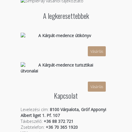
A legkeresettebbek
A Kárpát-medence útikönyv
Vásárlás
A Kárpát-medence turisztikai
útvonalai
Vásárlás
Kapcsolat
Levelezési cím:
8100 Várpalota, Gróf Apponyi
Albert liget 1. Pf. 107
Távbeszélő:
+36 88 372 721
Zsebtelefon:
+36 70 365 1920