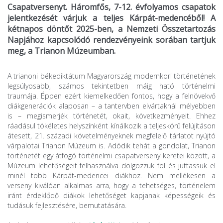
Csapatversenyt. Háromfős, 7-12. évfolyamos csapatok
jelentkezését várjuk a teljes Kárpát-medencéből! A
kétnapos döntőt 2025-ben, a Nemzeti Összetartozás
Napjához kapcsolódó rendezvényeink sorában tartjuk
meg, a Trianon Múzeumban.
A trianoni békediktátum Magyarország modernkori történetének
legsúlyosabb, számos tekintetben máig ható történelmi
traumája. Éppen ezért kiemelkedően fontos, hogy a felnövekvő
diákgenerációk alaposan – a tantervben elvártaknál mélyebben
is – megismerjék történetét, okait, következményeit. Ehhez
ráadásul tökéletes helyszínként kínálkozik a teljeskörű felújításon
átesett, 21. századi követelményeknek megfelelő tárlatot nyújtó
várpalotai Trianon Múzeum is. Adódik tehát a gondolat, Trianon
történetét egy átfogó történelmi csapatverseny keretei között, a
Múzeum lehetőségeit felhasználva dolgozzuk föl és juttassuk el
minél több Kárpát-medencei diákhoz. Nem mellékesen a
verseny kiválóan alkalmas arra, hogy a tehetséges, történelem
iránt érdeklődő diákok lehetőséget kapjanak képességeik és
tudásuk fejlesztésére, bemutatására.