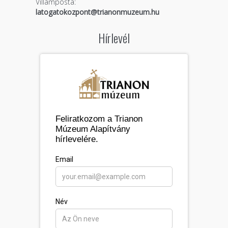
Villámposta:
latogatokozpont@trianonmuzeum.hu
Hírlevél