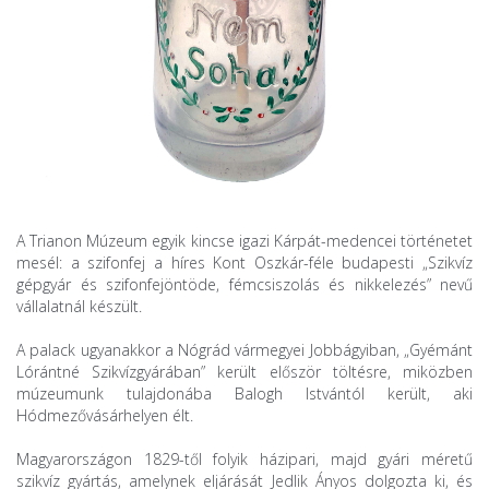
A Trianon Múzeum egyik kincse igazi Kárpát-medencei történetet
mesél: a szifonfej a híres Kont Oszkár-féle budapesti „Szikvíz
gépgyár és szifonfejöntöde, fémcsiszolás és nikkelezés” nevű
vállalatnál készült.
A palack ugyanakkor a Nógrád vármegyei Jobbágyiban, „Gyémánt
Lórántné Szikvízgyárában” került először töltésre, miközben
múzeumunk tulajdonába Balogh Istvántól került, aki
Hódmezővásárhelyen élt.
Magyarországon 1829-től folyik házipari, majd gyári méretű
szikvíz gyártás, amelynek eljárását Jedlik Ányos dolgozta ki, és