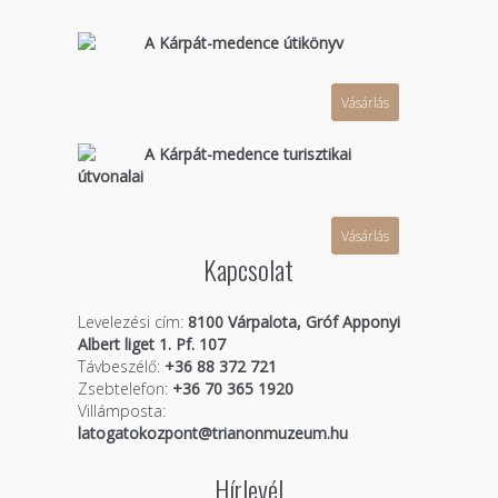
A Kárpát-medence útikönyv
Vásárlás
A Kárpát-medence turisztikai
útvonalai
Vásárlás
Kapcsolat
Levelezési cím:
8100 Várpalota, Gróf Apponyi
Albert liget 1. Pf. 107
Távbeszélő:
+36 88 372 721
Zsebtelefon:
+36 70 365 1920
Villámposta:
latogatokozpont@trianonmuzeum.hu
Hírlevél