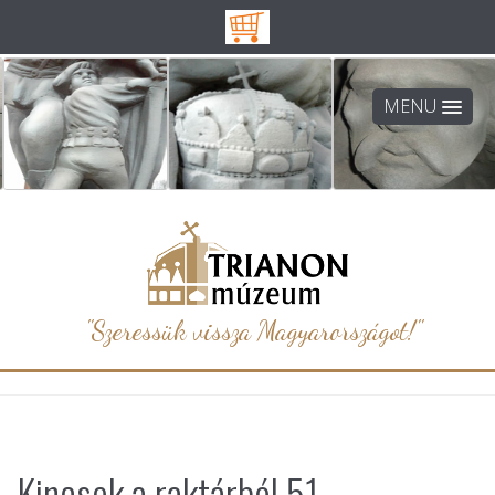
MENU
"Szeressük vissza Magyarországot!"
Kincsek a raktárból 51.