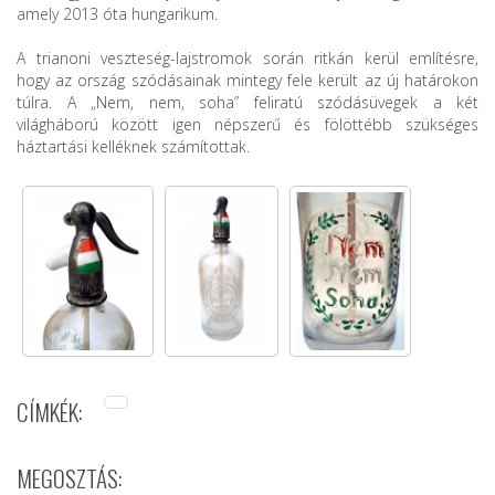
amely 2013 óta hungarikum.
A trianoni veszteség-lajstromok során ritkán kerül említésre,
hogy az ország szódásainak mintegy fele került az új határokon
túlra. A „Nem, nem, soha” feliratú szódásüvegek a két
világháború között igen népszerű és fölöttébb szükséges
háztartási kelléknek számítottak.
CÍMKÉK:
MEGOSZTÁS: