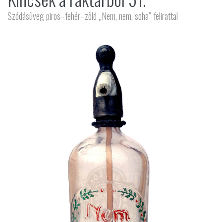
Szódásüveg piros–fehér–zöld „Nem, nem, soha” felirattal