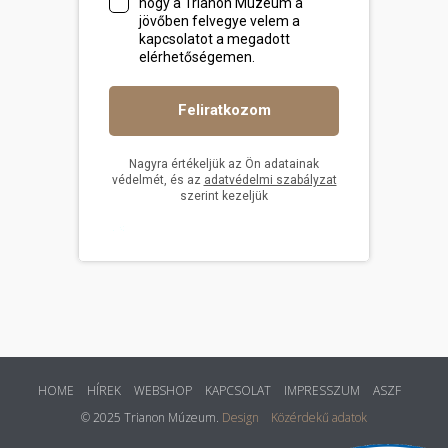
HOME
HÍREK
WEBSHOP
KAPCSOLAT
IMPRESSZUM
ASZF
© 2025 Trianon Múzeum.
Design
Közérdekű adatok