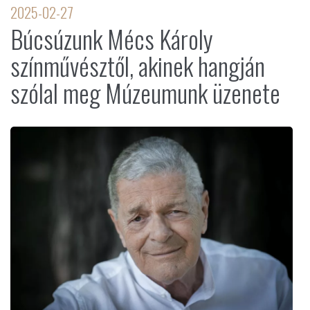
2025-02-27
Búcsúzunk Mécs Károly
színművésztől, akinek hangján
szólal meg Múzeumunk üzenete