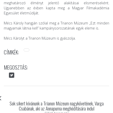
meghatározó élményt jelentő alakításai elismeréseként.
Ugyanebben az évben kapta meg a Magyar Filmakadémia
Egyesület életműdíját.
Mécs Károly hangján szólal meg a Trianon Múzeum „Ezt minden
magyarnak látnia kell” kampánysorozatának egyik eleme is.
Mécs Károlyt a Trianon Múzeum is gyászolja.
CÍMKÉK:
MEGOSZTÁS:
Sok sikert kívánunk a Trianon Múzeum nagykövetének, Varga
Csabának, aki az Annapurna meghódítására indul