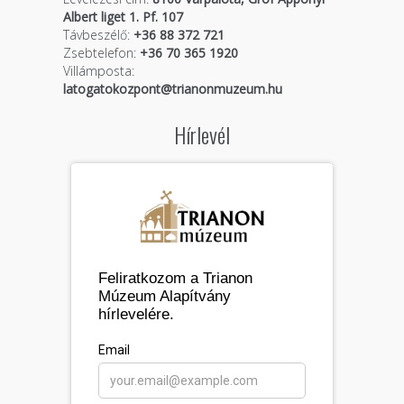
Albert liget 1. Pf. 107
Távbeszélő:
+36 88 372 721
Zsebtelefon:
+36 70 365 1920
Villámposta:
latogatokozpont@trianonmuzeum.hu
Hírlevél