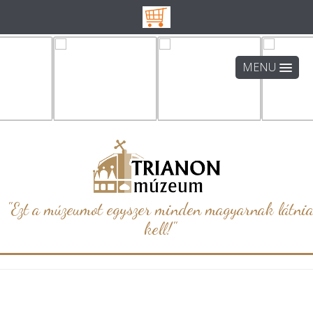
MENU
"Ezt a múzeumot egyszer minden magyarnak látni
kell!"