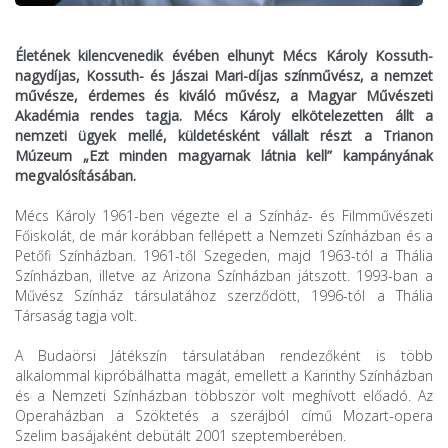
Életének kilencvenedik évében elhunyt Mécs Károly Kossuth-
nagydíjas, Kossuth- és Jászai Mari-díjas színművész, a nemzet
művésze, érdemes és kiváló művész, a Magyar Művészeti
Akadémia rendes tagja. Mécs Károly elkötelezetten állt a
nemzeti ügyek mellé, küldetésként vállalt részt a Trianon
Múzeum „Ezt minden magyarnak látnia kell” kampányának
megvalósításában.
Mécs Károly 1961-ben végezte el a Színház- és Filmművészeti
Főiskolát, de már korábban fellépett a Nemzeti Színházban és a
Petőfi Színházban. 1961-től Szegeden, majd 1963-tól a Thália
Színházban, illetve az Arizona Színházban játszott. 1993-ban a
Művész Színház társulatához szerződött, 1996-tól a Thália
Társaság tagja volt.
A Budaörsi Játékszín társulatában rendezőként is több
alkalommal kipróbálhatta magát, emellett a Karinthy Színházban
és a Nemzeti Színházban többször volt meghívott előadó. Az
Operaházban a Szöktetés a szerájból című Mozart-opera
Szelim basájaként debütált 2001 szeptemberében.