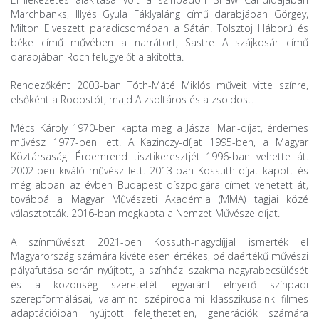
Marchbanks, Illyés Gyula Fáklyaláng című darabjában Görgey,
Milton Elveszett paradicsomában a Sátán. Tolsztoj Háború és
béke című művében a narrátort, Sastre A szájkosár című
darabjában Roch felügyelőt alakította.
Rendezőként 2003-ban Tóth-Máté Miklós műveit vitte színre,
elsőként a Rodostót, majd A zsoltáros és a zsoldost.
Mécs Károly 1970-ben kapta meg a Jászai Mari-díjat, érdemes
művész 1977-ben lett. A Kazinczy-díjat 1995-ben, a Magyar
Köztársasági Érdemrend tisztikeresztjét 1996-ban vehette át.
2002-ben kiváló művész lett. 2013-ban Kossuth-díjat kapott és
még abban az évben Budapest díszpolgára címet vehetett át,
továbbá a Magyar Művészeti Akadémia (MMA) tagjai közé
választották. 2016-ban megkapta a Nemzet Művésze díjat.
A színművészt 2021-ben Kossuth-nagydíjjal ismerték el
Magyarország számára kivételesen értékes, példaértékű művészi
pályafutása során nyújtott, a színházi szakma nagyrabecsülését
és a közönség szeretetét egyaránt elnyerő színpadi
szerepformálásai, valamint szépirodalmi klasszikusaink filmes
adaptációiban nyújtott felejthetetlen, generációk számára