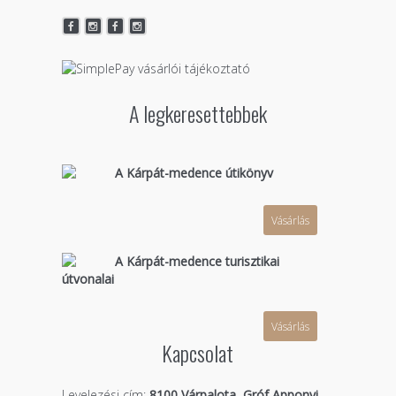
A legkeresettebbek
A Kárpát-medence útikönyv
Vásárlás
A Kárpát-medence turisztikai
útvonalai
Vásárlás
Kapcsolat
Levelezési cím:
8100 Várpalota, Gróf Apponyi