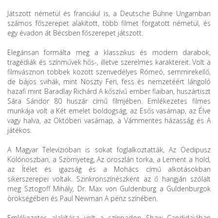
Játszott németül és franciául is, a Deutsche Bühne Ungarnban
számos főszerepet alakított, több filmet forgatott németül, és
egy évadon át Bécsben főszerepet játszott.
Elegánsan formálta meg a klasszikus és modern darabok,
tragédiák és színművek hős-, illetve szerelmes karaktereit. Volt a
filmvásznon többek között szenvedélyes Rómeó, semmirekellő,
de bájos svihák, mint Noszty Feri, fess és nemzetéért lángoló
hazafi mint Baradlay Richárd A kőszívű ember fiaiban, huszártiszt
Sára Sándor 80 huszár című filmjében. Emlékezetes filmes
munkája volt a Két emelet boldogság, az Esős vasárnap, az Élve
vagy halva, az Októberi vasárnap, a Vámmentes házasság és A
játékos.
A Magyar Televízióban is sokat foglalkoztatták, Az Oedipusz
Kolónoszban, a Szörnyeteg, Az oroszlán torka, a Lement a hold,
az Ítélet és igazság és a Mohács című alkotásokban
sikerszerepei voltak. Szinkronszínészként az ő hangján szólalt
meg Sztogoff Mihály, Dr. Max von Guldenburg a Guldenburgok
örökségében és Paul Newman A pénz színében.
Emlékezetes alakítása volt a színpadon Shaw Candidajában