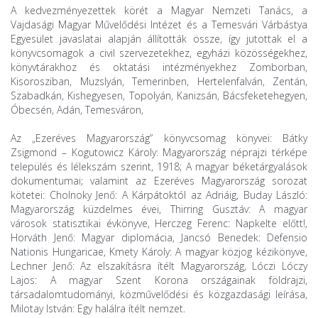
A kedvezményezettek körét a Magyar Nemzeti Tanács, a
Vajdasági Magyar Művelődési Intézet és a Temesvári Várbástya
Egyesület javaslatai alapján állították össze, így jutottak el a
könyvcsomagok a civil szervezetekhez, egyházi közösségekhez,
könyvtárakhoz és oktatási intézményekhez Zomborban,
Kisorosziban, Muzslyán, Temerinben, Hertelenfalván, Zentán,
Szabadkán, Kishegyesen, Topolyán, Kanizsán, Bácsfeketehegyen,
Óbecsén, Adán, Temesváron,
Az „Ezeréves Magyarország” könyvcsomag könyvei: Bátky
Zsigmond – Kogutowicz Károly: Magyarország néprajzi térképe
település és lélekszám szerint, 1918; A magyar béketárgyalások
dokumentumai; valamint az Ezeréves Magyarország sorozat
kötetei: Cholnoky Jenő: A Kárpátoktól az Adriáig, Buday László:
Magyarország küzdelmes évei, Thirring Gusztáv: A magyar
városok statisztikai évkönyve, Herczeg Ferenc: Napkelte előtt!,
Horváth Jenő: Magyar diplomácia, Jancsó Benedek: Defensio
Nationis Hungaricae, Kmety Károly: A magyar közjog kézikönyve,
Lechner Jenő: Az elszakításra ítélt Magyarország, Lóczi Lóczy
Lajos: A magyar Szent Korona országainak földrajzi,
társadalomtudományi, közművelődési és közgazdasági leírása,
Milotay István: Egy halálra ítélt nemzet.