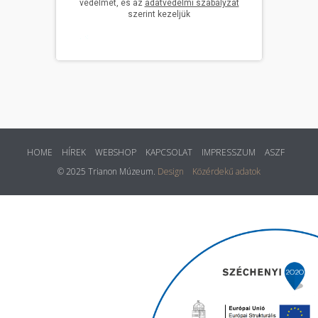
HOME
HÍREK
WEBSHOP
KAPCSOLAT
IMPRESSZUM
ASZF
© 2025 Trianon Múzeum.
Design
Közérdekű adatok