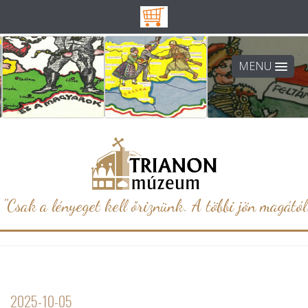
MENU
"Csak a lényeget kell őriznünk. A többi jön magától.
2025-10-05