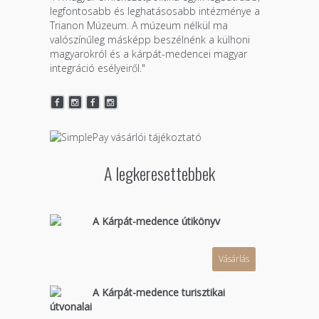
legfontosabb és leghatásosabb intézménye a
Trianon Múzeum. A múzeum nélkül ma
valószínűleg másképp beszélnénk a külhoni
magyarokról és a kárpát-medencei magyar
integráció esélyeiről."
A legkeresettebbek
A Kárpát-medence útikönyv
Vásárlás
A Kárpát-medence turisztikai
útvonalai