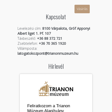
Vásárlás
Kapcsolat
Levelezési cím:
8100 Várpalota, Gróf Apponyi
Albert liget 1. Pf. 107
Távbeszélő:
+36 88 372 721
Zsebtelefon:
+36 70 365 1920
Villámposta:
latogatokozpont@trianonmuzeum.hu
Hírlevél