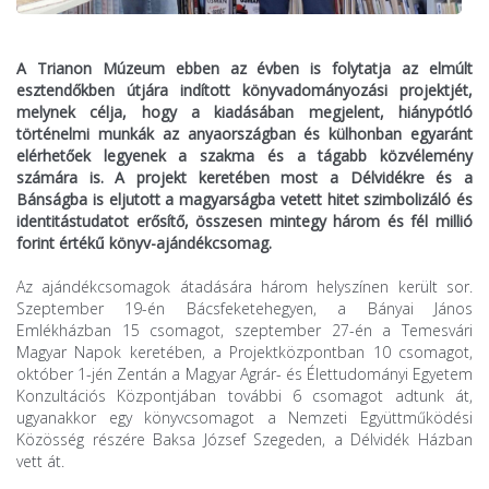
A Trianon Múzeum ebben az évben is folytatja az elmúlt
esztendőkben útjára indított könyvadományozási projektjét,
melynek célja, hogy a kiadásában megjelent, hiánypótló
történelmi munkák az anyaországban és külhonban egyaránt
elérhetőek legyenek a szakma és a tágabb közvélemény
számára is. A projekt keretében most a Délvidékre és a
Bánságba is eljutott a magyarságba vetett hitet szimbolizáló és
identitástudatot erősítő, összesen mintegy három és fél millió
forint értékű könyv-ajándékcsomag.
Az ajándékcsomagok átadására három helyszínen került sor.
Szeptember 19-én Bácsfeketehegyen, a Bányai János
Emlékházban 15 csomagot, szeptember 27-én a Temesvári
Magyar Napok keretében, a Projektközpontban 10 csomagot,
október 1-jén Zentán a Magyar Agrár- és Élettudományi Egyetem
Konzultációs Központjában további 6 csomagot adtunk át,
ugyanakkor egy könyvcsomagot a Nemzeti Együttműködési
Közösség részére Baksa József Szegeden, a Délvidék Házban
vett át.