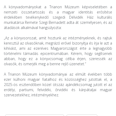
A könyvadományokat a Trianon Múzeum képviseletében a
nemzeti összetartozás és a magyar identitás erősítése
érdekében tevékenykedő szegedi Délvidék Ház kulturális
munkatársa Remete Szegi Bernadett adta át személyesen, és az
átadások alkalmával hangsúlyozta:
„Az a könyvsorozat, amit hoztunk az intézményeknek, és rajtuk
keresztül az olvasóknak, megrázó erővel bizonyítja és írja le azt a
kihívást, ami az ezeréves Magyarországot érte a legnagyobb
történelmi támadás epicentrumában. Kérem, hogy segítsenek
abban, hogy ez a könyvcsomag célba érjen, szeressék az
olvasók, és ismerjék meg a benne rejlő üzenetet.”
A Trianon Múzeum könyvadományai az elmúlt években több
ezer külhoni magyar fiatalhoz és közösséghez jutottak el, a
2025-ös esztendőben közel ötszáz ajándékcsomag jutott el
az
erdélyi, partiumi, felvidéki, őrvidéki és kárpátaljai magyar
szervezetekhez, intézményekhez.