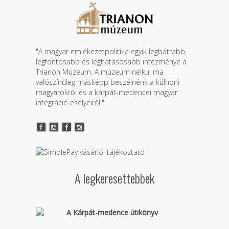
"A magyar emlékezetpolitika egyik legbátrabb,
legfontosabb és leghatásosabb intézménye a
Trianon Múzeum. A múzeum nélkül ma
valószínűleg másképp beszélnénk a külhoni
magyarokról és a kárpát-medencei magyar
integráció esélyeiről."
A legkeresettebbek
A Kárpát-medence útikönyv