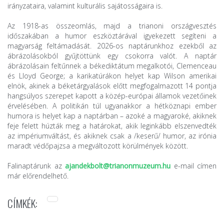
irányzataira, valamint kulturális sajátosságaira is.
Az 1918-as összeomlás, majd a trianoni országvesztés
időszakában a humor eszköztárával igyekezett segíteni a
magyarság feltámadását. 2026-os naptárunkhoz ezekből az
ábrázolásokból gyűjtöttünk egy csokorra valót. A naptár
ábrázolásain feltűnnek a békediktátum megalkotói, Clemenceau
és Lloyd George; a karikatúrákon helyet kap Wilson amerikai
elnök, akinek a béketárgyalások előtt megfogalmazott 14 pontja
hangsúlyos szerepet kapott a közép-európai államok vezetőinek
érvelésében. A politikán túl ugyanakkor a hétköznapi ember
humora is helyet kap a naptárban – azoké a magyaroké, akiknek
feje felett húzták meg a határokat, akik leginkább elszenvedték
az impériumváltást, és akiknek csak a /keserű/ humor, az irónia
maradt védőpajzsa a megváltozott körülmények között.
Falinaptárunk az
ajandekbolt@trianonmuzeum.hu
e-mail címen
már előrendelhető.
CÍMKÉK: