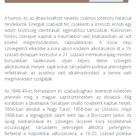
A humor, és az általa kiváltott nevetés számos jótékony hatással
rendelkezik. Energiát szabadít fel, csökkenti a stresszt, erősíti egy
adott közösség identitását, egymáshoz tartozását. Különösen
fontos szerepet kaphat a traumákból való kilábalásban, az azt
követő megerősödésben, talpraállásban. A korai népi
szövegektől elkezdve a kora újkori irodalmi alkotásokon át a 19.
század élclapjain keresztül a 21. század mémkultúrájáig minden
korszakban találkozunk olyan képes, illetve szöveges
alkotásokkal, melyek saját koruk társadalmi-politikai jelenségeire
reflektálnak, az azokhoz való alkalmazkodást, a benne való
megmaradást szolgálják.
Az 1848-49-es forradalom és szabadságharc leverését követően
jelennek meg a magyar sajtótörténetben az élclapok. Míg
korábban a divatlapok hasábjain önálló rovatként kaptak helyet,
1856-ban elindult a Nagy Tükör, 1858-ban az Üstökös, majd
1868-ban a legnagyobb sikert elért lap, a Borsszem Jankó. Az
újság karikatúráival és szöveges vicceivel kora közéletének
visszásságait, társadalmi jelenségeit állította pellengérre.
Reflektál a külpolitikai változásokra, a 19-20. század politikai