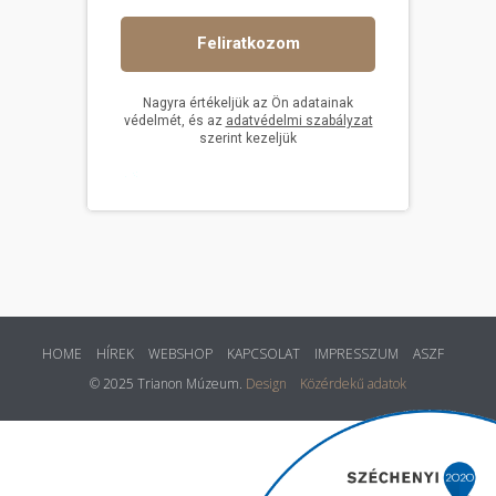
HOME
HÍREK
WEBSHOP
KAPCSOLAT
IMPRESSZUM
ASZF
© 2025 Trianon Múzeum.
Design
Közérdekű adatok