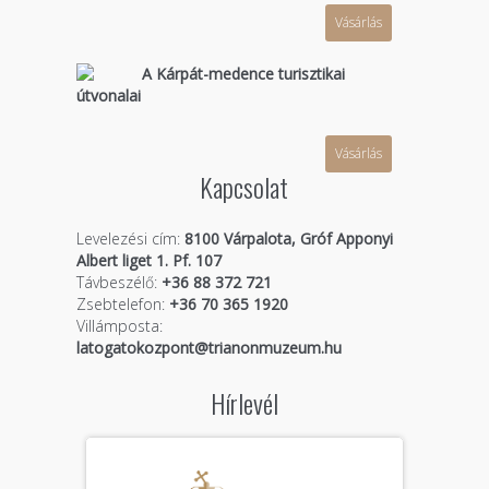
Vásárlás
A Kárpát-medence turisztikai
útvonalai
Vásárlás
Kapcsolat
Levelezési cím:
8100 Várpalota, Gróf Apponyi
Albert liget 1. Pf. 107
Távbeszélő:
+36 88 372 721
Zsebtelefon:
+36 70 365 1920
Villámposta:
latogatokozpont@trianonmuzeum.hu
Hírlevél