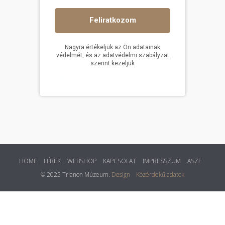
HOME
HÍREK
WEBSHOP
KAPCSOLAT
IMPRESSZUM
ASZF
© 2025 Trianon Múzeum.
Design
Közérdekű adatok