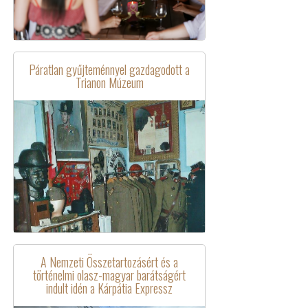
Páratlan gyűjteménnyel gazdagodott a
Trianon Múzeum
A Nemzeti Összetartozásért és a
történelmi olasz-magyar barátságért
indult idén a Kárpátia Expressz