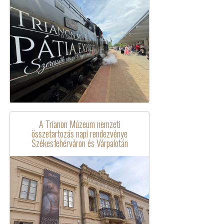
A Trianon Múzeum nemzeti
összetartozás napi rendezvénye
Székesfehérváron és Várpalotán