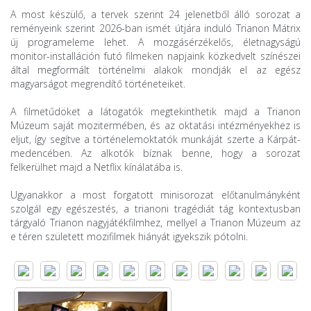
A most készülő, a tervek szerint 24 jelenetből álló sorozat a
reményeink szerint 2026-ban ismét útjára induló Trianon Mátrix
új programeleme lehet. A mozgásérzékelős, életnagyságú
monitor-installáción futó filmeken napjaink közkedvelt színészei
által megformált történelmi alakok mondják el az egész
magyarságot megrendítő történeteiket.
A filmetűdöket a látogatók megtekinthetik majd a Trianon
Múzeum saját mozitermében, és az oktatási intézményekhez is
eljut, így segítve a történelemoktatók munkáját szerte a Kárpát-
medencében. Az alkotók bíznak benne, hogy a sorozat
felkerülhet majd a Netflix kínálatába is.
Ugyanakkor a most forgatott minisorozat előtanulmányként
szolgál egy egészestés, a trianoni tragédiát tág kontextusban
tárgyaló Trianon nagyjátékfilmhez, mellyel a Trianon Múzeum az
e téren született mozifilmek hiányát igyekszik pótolni.