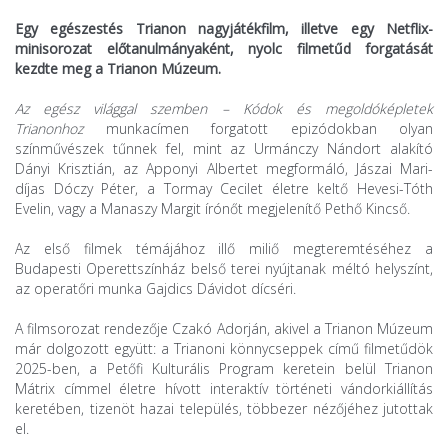
Egy egészestés Trianon nagyjátékfilm
, illetve egy
Netflix-
minisorozat
előtanulmányaként, nyolc
filmetűd
forgatását
kezdte meg a Trianon Múzeum.
Az egész világgal szemben – Kódok és megoldóképletek
Trianonhoz
munkacímen forgatott epizódokban olyan
színművészek tűnnek fel, mint az Urmánczy Nándort alakító
Dányi Krisztián, az Apponyi Albertet megformáló, Jászai Mari-
díjas Dóczy Péter, a Tormay Cecilet életre keltő Hevesi-Tóth
Evelin, vagy a Manaszy Margit írónőt megjelenítő Pethő Kincső.
Az első filmek témájához illő miliő megteremtéséhez a
Budapesti Operettszínház belső terei nyújtanak méltó helyszínt,
az operatőri munka Gajdics Dávidot dícséri.
A filmsorozat rendezője Czakó Adorján, akivel a Trianon Múzeum
már dolgozott együtt: a Trianoni könnycseppek című filmetűdök
2025-ben, a Petőfi Kulturális Program keretein belül Trianon
Mátrix címmel életre hívott interaktív történeti vándorkiállítás
keretében, tizenöt hazai település, többezer nézőjéhez jutottak
el.