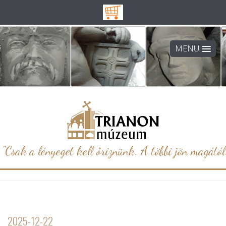
MENU
"Csak a lényeget kell őriznünk. A többi jön magától.
2025-12-22