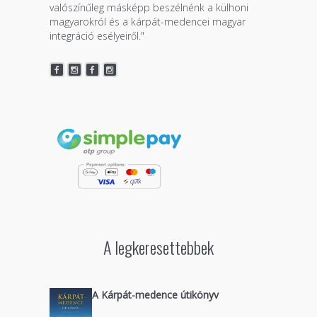
valószínűleg másképp beszélnénk a külhoni
magyarokról és a kárpát-medencei magyar
integráció esélyeiről."
A legkeresettebbek
A Kárpát-medence útikönyv