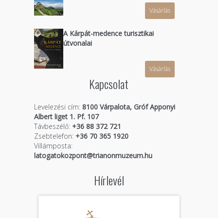
Vásárlás
A Kárpát-medence turisztikai
útvonalai
Vásárlás
Kapcsolat
Levelezési cím:
8100 Várpalota, Gróf Apponyi
Albert liget 1. Pf. 107
Távbeszélő:
+36 88 372 721
Zsebtelefon:
+36 70 365 1920
Villámposta:
latogatokozpont@trianonmuzeum.hu
Hírlevél