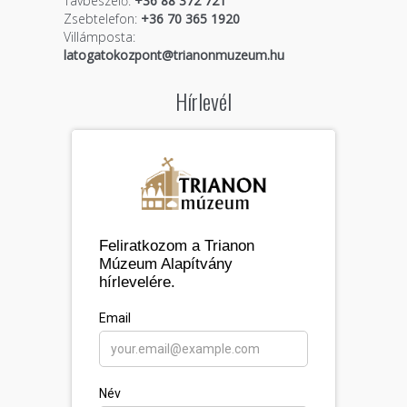
Távbeszélő:
+36 88 372 721
Zsebtelefon:
+36 70 365 1920
Villámposta:
latogatokozpont@trianonmuzeum.hu
Hírlevél