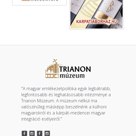
"A magyar emlékezetpolitika egyik legbátrabb,
legfontosabb és leghatásosabb intézménye a
Trianon Múzeum. A múzeum nélkül ma
valószínűleg másképp beszélnénk a külhoni
magyarokról és a kárpát-medencei magyar
integráció esélyeiről."