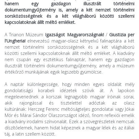
hanem egy gazdagon illusztrált történelmi
dokumentumgyűjtemény is, amely a két nemzet történelmi
sorsközösségének és a két világháború közötti szellemi
kapcsolatoknak állít méltó emléket.
A Trianon Múzeum
Igazságot Magyarországnak!
/
Giustizia per
l'Ungheria!
elnevezésű magyar-olasz kétnyelvű falinaptára a két
nemzet történelmi sorsközösségének és a két világháború
közötti szellemi kapcsolatoknak állít méltó emléket. A kiadvány
nem csupán egy esztétikus falinaptár, hanem egy gazdagon
illusztrált történelmi dokumentumgyűjtemény, amely a múzeum
értékőrző munkájának egyik legszebb gyümölcse.
A naptár különlegessége, hogy minden egyes oldalát mély
gondolatiságú korabeli idézetek szövik át. A lapokon
megelevenednek a korszak legnagyobb magyar íróinak sorai,
akik rajongással és tisztelettel adóztak az olasz
kultúrának: Herczeg Ferenc méltóságteljes gondolatai vagy Jókai
Mór és Márai Sándor Olaszországot idéző, finom reflexiói emelik
a kiadvány irodalmi színvonalát. Ezek a szövegrészletek nemcsak
díszítőelemek, hanem hidat képeznek a magyar lélek és az itáliai
táj, a latin szellem között.