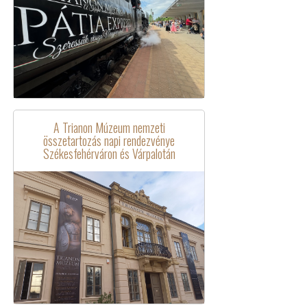
A Trianon Múzeum nemzeti
összetartozás napi rendezvénye
Székesfehérváron és Várpalotán