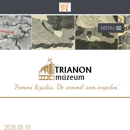
MENU
"Semmi lázadás. De semmit sem engedni."
2026-05-19