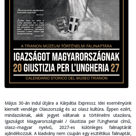
Május 30-án indul útjára a Kárpátia Expressz. Idei eseményünk
kiemelt vendége Olaszország és az olasz kultúra. Éppen ezért,
mindazoknak, akik jegyet váltanak a történelmi utazásra,
Igazságot Magyarországnak! / Giustizia per l'Ungheria! című,
olasz–magyar nyelvű, 2027-es különleges falinaptárát
ajándékozzuk. A kiadvány nem csupán egy esztétikus falinaptár,