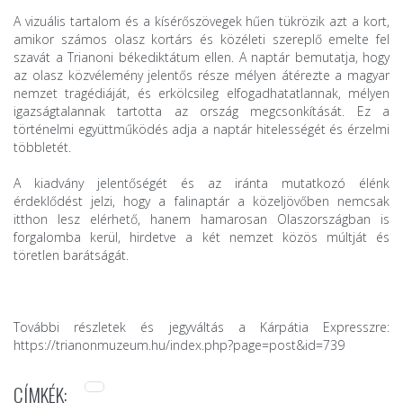
A vizuális tartalom és a kísérőszövegek hűen tükrözik azt a kort,
amikor számos olasz kortárs és közéleti szereplő emelte fel
szavát a Trianoni békediktátum ellen. A naptár bemutatja, hogy
az olasz közvélemény jelentős része mélyen átérezte a magyar
nemzet tragédiáját, és erkölcsileg elfogadhatatlannak, mélyen
igazságtalannak tartotta az ország megcsonkítását. Ez a
történelmi együttműködés adja a naptár hitelességét és érzelmi
többletét.
A kiadvány jelentőségét és az iránta mutatkozó élénk
érdeklődést jelzi, hogy a falinaptár a közeljövőben nemcsak
itthon lesz elérhető, hanem hamarosan Olaszországban is
forgalomba kerül, hirdetve a két nemzet közös múltját és
töretlen barátságát.
További részletek és jegyváltás a Kárpátia Expresszre:
https://trianonmuzeum.hu/index.php?page=post&id=739
CÍMKÉK: