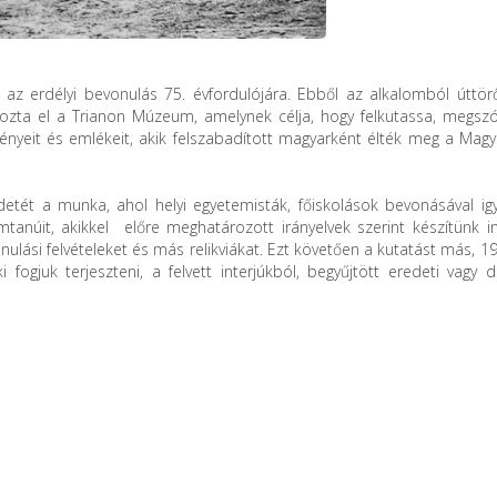
z erdélyi bevonulás 75. évfordulójára. Ebből az alkalomból úttörő 
zta el a Trianon Múzeum, amelynek célja, hogy felkutassa, megszól
eit és emlékeit, akik felszabadított magyarként élték meg a Magyar
detét a munka, ahol helyi egyetemisták, főiskolások bevonásával ig
mtanúit, akikkel előre meghatározott irányelvek szerint készítünk in
onulási felvételeket és más relikviákat. Ezt követően a kutatást más, 
ogjuk terjeszteni, a felvett interjúkból, begyűjtött eredeti vagy dig