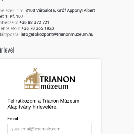
velezési cím:
8100 Várpalota, Gróf Apponyi Albert
get 1. Pf. 107
vbeszélő:
+36 88 372 721
ebtelefon:
+36 70 365 1920
llámposta:
latogatokozpont@trianonmuzeum.hu
írlevél