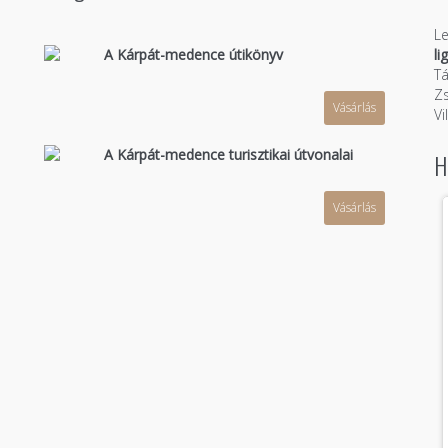
Le
A Kárpát-medence útikönyv
li
n
Tá
Zs
Vásárlás
Vi
A Kárpát-medence turisztikai útvonalai
H
Vásárlás