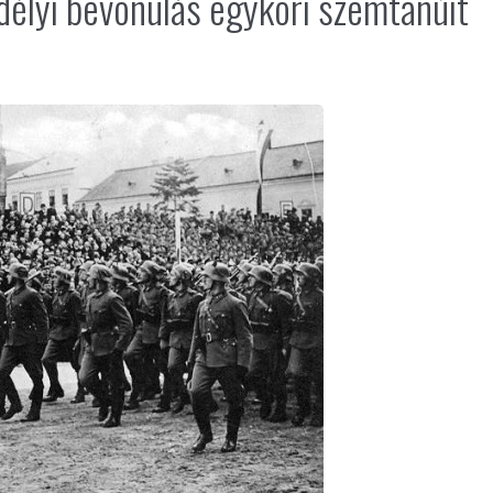
délyi bevonulás egykori szemtanúit