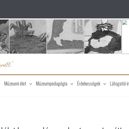
nitt."
Múzeumi élet
Múzeumpedagógia
Érdekességek
Látogatói i