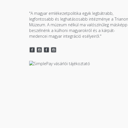
"A magyar emlékezetpolitika egyik legbátrabb,
legfontosabb és leghatásosabb intézménye a Triano
Múzeum. A múzeum nélkül ma valószínűleg másképp
beszélnénk a külhoni magyarokról és a kárpát-
medencei magyar integráció esélyeiről."