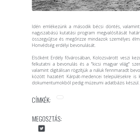
Idén emlékezünk a második bécsi döntés, valamint a
nagyszabású kutatási program megvalósítását határo
összegyűjtse és megőrizze mindazok személyes élmény
Honvédség erdélyi bevonulását.
Elsőként Erdély fővárosában, Kolozsvárott veszi kez
felkutatni a bevonulás és a "kicsi magyar világ" sze
valamint digitálisan rögzítjük a náluk fennmaradt bev
között hazatért Kárpát-medencei településekre is ki f
dokumentumokból pedig múzeumi adatbázis készül.
CÍMKÉK:
MEGOSZTÁS: