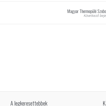
Magyar Thermopülé Szobo
Következő beje
A legkeresettebbek
K