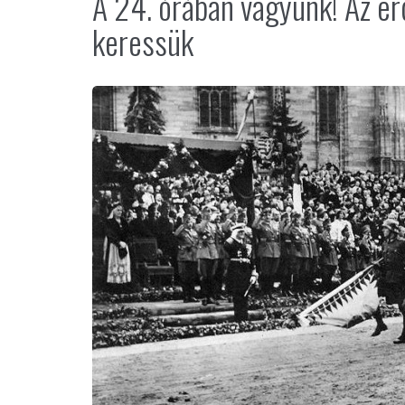
A 24. órában vagyunk! Az er
keressük