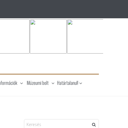
nformációk
Múzeumi bolt
Határtalanul!