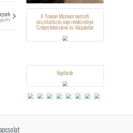
rpark
A Trianon Múzeum nemzeti
gyzés
összetartozás napi rendezvénye
Székesfehérváron és Várpalotán
Naptárak
apcsolat