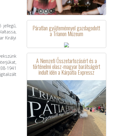
jellegű,
Páratlan gyűjteménnyel gazdagodott
altassa,
a Trianon Múzeum
 Királyi
yekszünk
A Nemzeti Összetartozásért és a
terjúkat,
történelmi olasz-magyar barátságért
1938-1941
indult idén a Kárpátia Expressz
italizált