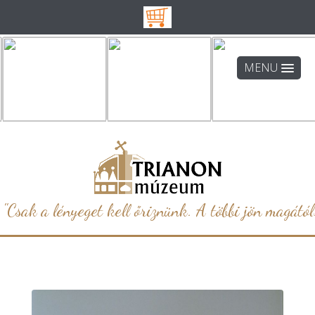
MENU
"Csak a lényeget kell őriznünk. A többi jön magától.