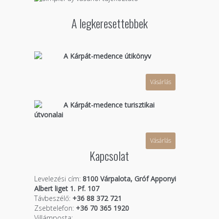
A legkeresettebbek
A Kárpát-medence útikönyv
Vásárlás
A Kárpát-medence turisztikai
útvonalai
Vásárlás
Kapcsolat
Levelezési cím:
8100 Várpalota, Gróf Apponyi
Albert liget 1. Pf. 107
Távbeszélő:
+36 88 372 721
Zsebtelefon:
+36 70 365 1920
Villámposta: