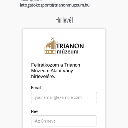
latogatokozpont@trianonmuzeum.hu
Hírlevél