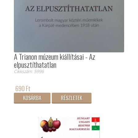
A Trianon múzeum kiállításai - Az
elpusztíthatatlan
Cikkszám: 5996
690 Ft
KOSÁRBA
RÉSZLETEK