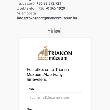
Távbeszélő:
+36 88 372 721
Zsebtelefon:
+36 70 365 1920
Villámposta:
latogatokozpont@trianonmuzeum.hu
Hírlevél