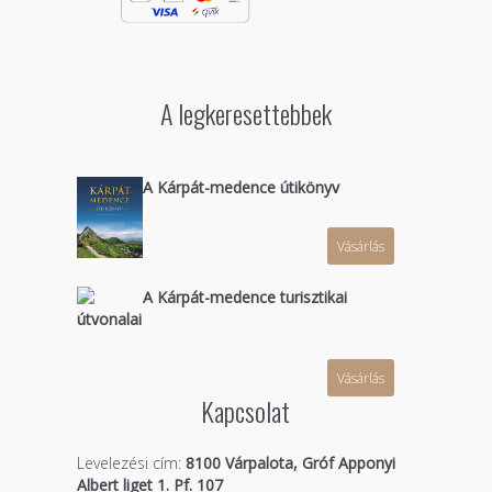
A legkeresettebbek
A Kárpát-medence útikönyv
Vásárlás
A Kárpát-medence turisztikai
útvonalai
Vásárlás
Kapcsolat
Levelezési cím:
8100 Várpalota, Gróf Apponyi
Albert liget 1. Pf. 107