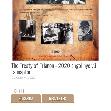
The Treaty of Trianon - 2020 angol nyelvű
falinaptár
Cikkszám: 5823
920 Ft
KOSÁRBA
RÉSZLETEK