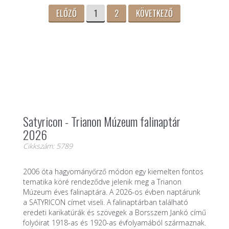
ELŐZŐ
1
2
KÖVETKEZŐ
Satyricon - Trianon Múzeum falinaptár
2026
Cikkszám: 5789
2006 óta hagyományőrző módon egy kiemelten fontos
tematika köré rendeződve jelenik meg a Trianon
Múzeum éves falinaptára. A 2026-os évben naptárunk
a SATYRICON címet viseli. A falinaptárban található
eredeti karikatúrák és szövegek a Borsszem Jankó című
folyóirat 1918-as és 1920-as évfolyamából származnak.