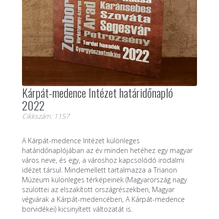
Kárpát-medence Intézet határidőnapló
2022
Cikkszám: 1157
A Kárpát-medence Intézet különleges
határidőnaplójában az év minden hetéhez egy magyar
város neve, és egy, a városhoz kapcsolódó irodalmi
idézet társul. Mindemellett tartalmazza a Trianon
Múzeum különleges térképeinek (Magyarország nagy
szülöttei az elszakított országrészekben, Magyar
végvárak a Kárpát-medencében, A Kárpát-medence
borvidékei) kicsinyített változatát is.