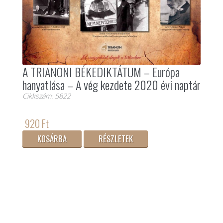
A TRIANONI BÉKEDIKTÁTUM – Európa
hanyatlása – A vég kezdete 2020 évi naptár
Cikkszám: 5822
920 Ft
KOSÁRBA
RÉSZLETEK