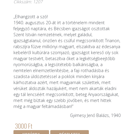
Cikkszám: 1207
„Elhangzott a szó!
1940. augusztus 20-át írt a történelem mindent
feljegyző naptára, és Bécsben igazságot osztottak
Szent István nemzetének, melyet galádul,
igazságtalanul, önzően és csúful megcsonkított Trianon,
rabszíjra fűzve milliónyi magyart, elszakítva az édesanya
kebeléről kultúrára szomjazó, igazságot kereső oly sok
magyar testvért, betaszítva őket a legkétségbeejtőbb
nyomorúságba, a legsötétebb balkániságba, a
nemtelen elnemzetlenítésbe, a faji rothadásba és
szadista üldöztetéssel a poklok minden kínjára
kárhoztatva azért, mert magyarnak születtek, mert
vérüket áldozták hazájukért, mert nem akarták eladni
egy tál lencséért megcsonkított, beteg Anyaországukat,
mert még bíztak egy szebb jövőben, és mert hittek
még a magyar feltámadásban!”
Gyimesy Jenő Balázs, 1940
3000 Ft