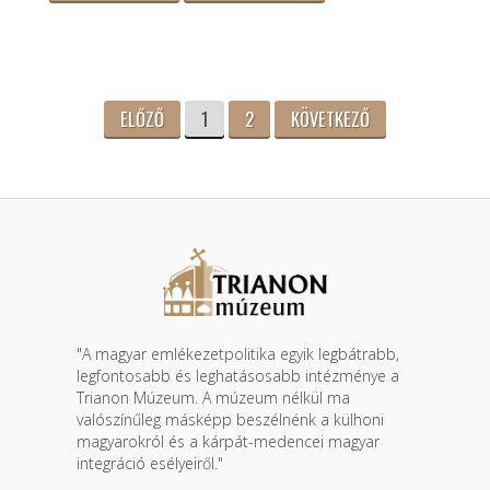
ELŐZŐ
1
2
KÖVETKEZŐ
"A magyar emlékezetpolitika egyik legbátrabb,
legfontosabb és leghatásosabb intézménye a
Trianon Múzeum. A múzeum nélkül ma
valószínűleg másképp beszélnénk a külhoni
magyarokról és a kárpát-medencei magyar
integráció esélyeiről."