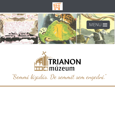
MENU
"Semmi lázadás. De semmit sem engedni."