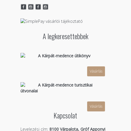
A legkeresettebbek
A Kárpát-medence útikönyv
Vásárlás
A Kárpát-medence turisztikai
útvonalai
Vásárlás
Kapcsolat
Levelezési cím:
8100 Várpalota, Gróf Apponyi