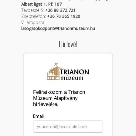
Albert liget 1. Pf. 107
Távbeszélő:
+36 88 372 721
Zsebtelefon:
+36 70 365 1920
Villámposta:
latogatokozpont@trianonmuzeum.hu
Hírlevél