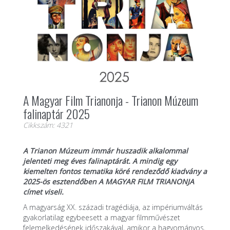
A Magyar Film Trianonja - Trianon Múzeum
falinaptár 2025
Cikkszám: 4321
A Trianon Múzeum immár huszadik alkalommal
jelenteti meg éves falinaptárát. A mindig egy
kiemelten fontos tematika köré rendeződő kiadvány a
2025-ös esztendőben A MAGYAR FILM TRIANONJA
címet viseli.
A magyarság XX. századi tragédiája, az impériumváltás
gyakorlatilag egybeesett a magyar filmművészet
felemelkedésének időszakával, amikor a hagyományos,