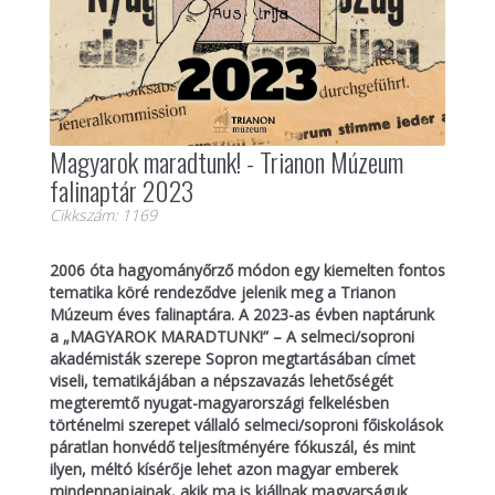
Magyarok maradtunk! - Trianon Múzeum
falinaptár 2023
Cikkszám: 1169
2006 óta hagyományőrző módon egy kiemelten fontos
tematika köré rendeződve jelenik meg a Trianon
Múzeum éves falinaptára. A 2023-as évben naptárunk
a „MAGYAROK MARADTUNK!” – A selmeci/soproni
akadémisták szerepe Sopron megtartásában címet
viseli, tematikájában a népszavazás lehetőségét
megteremtő nyugat-magyarországi felkelésben
történelmi szerepet vállaló selmeci/soproni főiskolások
páratlan honvédő teljesítményére fókuszál, és mint
ilyen, méltó kísérője lehet azon magyar emberek
mindennapjainak, akik ma is kiállnak magyarságuk