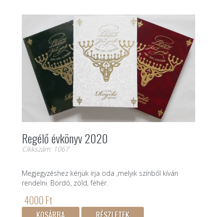
Regélő évkönyv 2020
Cikkszám: 1067
Megjegyzéshez kérjük írja oda ,melyik színből kíván
rendelni. Bordó, zöld, fehér.
4000 Ft
KOSÁRBA
RÉSZLETEK