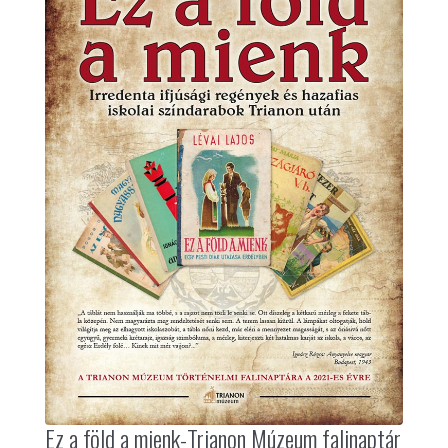
Ez a föld a mienk-Trianon Múzeum falinaptár