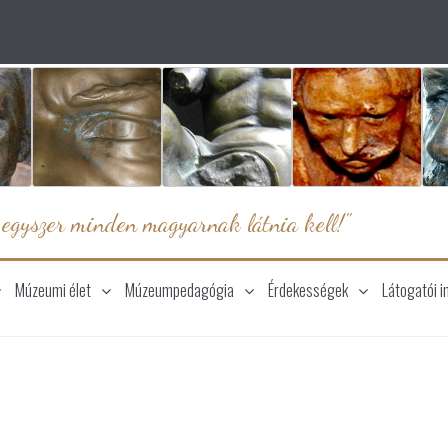
 egyszer minden magyarnak látnia kell!"
Múzeumi élet
Múzeumpedagógia
Érdekességek
Látogatói i