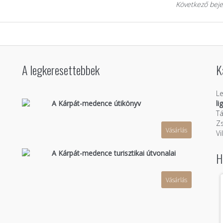
Következő beje
A legkeresettebbek
K
Le
A Kárpát-medence útikönyv
li
Tá
Zs
Vásárlás
n
Vi
A Kárpát-medence turisztikai útvonalai
H
Vásárlás