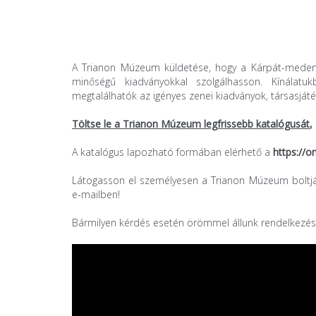
A Trianon Múzeum küldetése, hogy a Kárpát-medenc
minőségű kiadványokkal szolgálhasson. Kínálat
megtalálhatók az igényes zenei kiadványok, társasjáté
Töltse le a
Trianon Múzeum legfrissebb katalógusát
,
A katalógus lapozható formában elérhető a
https://o
Látogasson el személyesen a Trianon Múzeum boltjáb
e-mailben!
Bármilyen kérdés esetén örömmel állunk rendelkezés