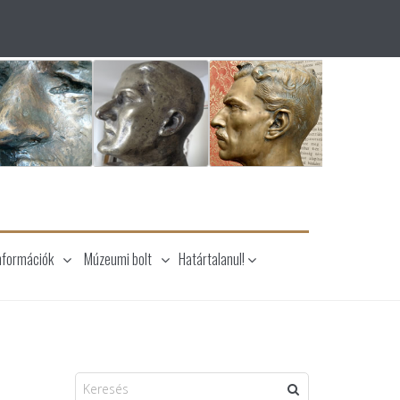
nformációk
Múzeumi bolt
Határtalanul!