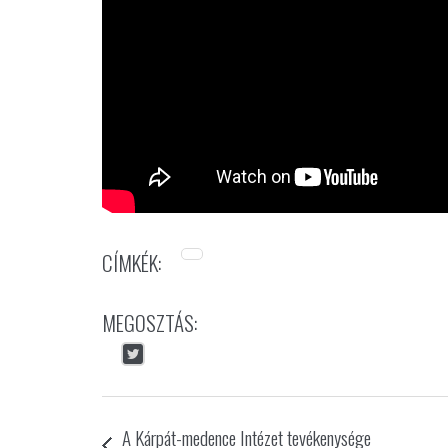
CÍMKÉK:
MEGOSZTÁS:
A Kárpát-medence Intézet tevékenysége