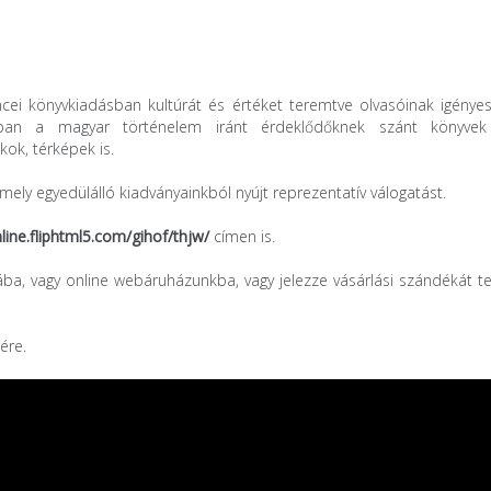
ei könyvkiadásban kultúrát és értéket teremtve olvasóinak igénye
ukban a magyar történelem iránt érdeklődőknek szánt könyvek
kok, térképek is.
mely egyedülálló kiadványainkból nyújt reprezentatív válogatást.
nline.fliphtml5.com/gihof/thjw/
címen is.
a, vagy online webáruházunkba, vagy jelezze vásárlási szándékát te
ére.