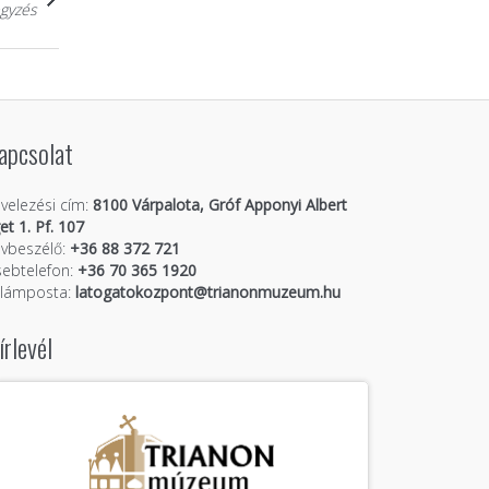
gyzés
apcsolat
velezési cím:
8100 Várpalota, Gróf Apponyi Albert
get 1. Pf. 107
vbeszélő:
+36 88 372 721
ebtelefon:
+36 70 365 1920
llámposta:
latogatokozpont@trianonmuzeum.hu
írlevél