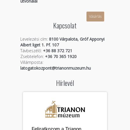
útvonalai
Vásárlás
Kapcsolat
Levelezési cím:
8100 Várpalota, Gróf Apponyi
Albert liget 1. Pf. 107
Távbeszélő:
+36 88 372 721
Zsebtelefon:
+36 70 365 1920
Villámposta:
latogatokozpont@trianonmuzeum.hu
Hírlevél