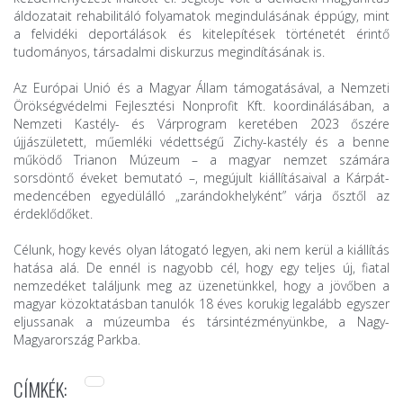
áldozatait rehabilitáló folyamatok megindulásának éppúgy, mint
a felvidéki deportálások és kitelepítések történetét érintő
tudományos, társadalmi diskurzus megindításának is.
Az Európai Unió és a Magyar Állam támogatásával, a Nemzeti
Örökségvédelmi Fejlesztési Nonprofit Kft. koordinálásában, a
Nemzeti Kastély- és Várprogram keretében 2023 őszére
újjászületett, műemléki védettségű Zichy-kastély és a benne
működő Trianon Múzeum – a magyar nemzet számára
sorsdöntő éveket bemutató –, megújult kiállításaival a Kárpát-
medencében egyedülálló „zarándokhelyként” várja ősztől az
érdeklődőket.
Célunk, hogy kevés olyan látogató legyen, aki nem kerül a kiállítás
hatása alá. De ennél is nagyobb cél, hogy egy teljes új, fiatal
nemzedéket találjunk meg az üzenetünkkel, hogy a jövőben a
magyar közoktatásban tanulók 18 éves korukig legalább egyszer
eljussanak a múzeumba és társintézményünkbe, a Nagy-
Magyarország Parkba.
CÍMKÉK: