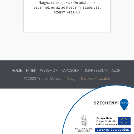
HOME
HÍREK
WEBSHOP
KAPCSOLAT
IMPRESSZUM
ASZF
© 2025 Trianon Múzeum.
Design
Közérdekű adatok