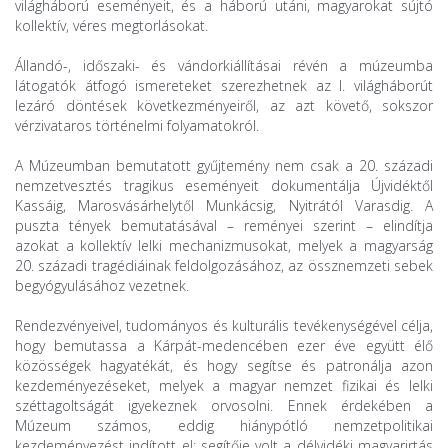
világháború eseményeit, és a háború utáni, magyarokat sújtó
kollektív, véres megtorlásokat.
Állandó-, időszaki- és vándorkiállításai révén a múzeumba
látogatók átfogó ismereteket szerezhetnek az I. világháborút
lezáró döntések következményeiről, az azt követő, sokszor
vérzivataros történelmi folyamatokról.
A Múzeumban bemutatott gyűjtemény nem csak a 20. századi
nemzetvesztés tragikus eseményeit dokumentálja Újvidéktől
Kassáig, Marosvásárhelytől Munkácsig, Nyitrától Varasdig. A
puszta tények bemutatásával – reményei szerint – elindítja
azokat a kollektív lelki mechanizmusokat, melyek a magyarság
20. századi tragédiáinak feldolgozásához, az össznemzeti sebek
begyógyulásához vezetnek.
Rendezvényeivel, tudományos és kulturális tevékenységével célja,
hogy bemutassa a Kárpát-medencében ezer éve együtt élő
közösségek hagyatékát, és hogy segítse és patronálja azon
kezdeményezéseket, melyek a magyar nemzet fizikai és lelki
széttagoltságát igyekeznek orvosolni. Ennek érdekében a
Múzeum számos, eddig hiánypótló nemzetpolitikai
kezdeményezést indított el: segítője volt a délvidéki magyarirtás