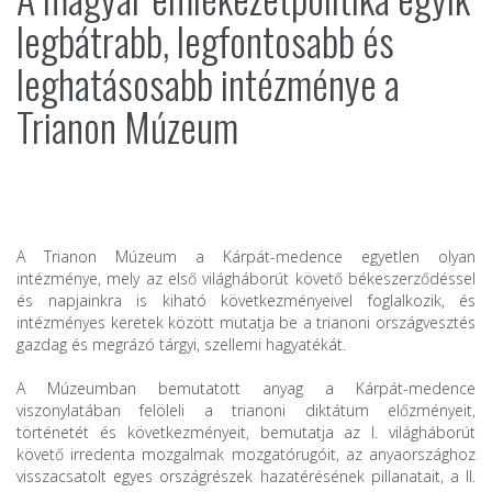
legbátrabb, legfontosabb és
leghatásosabb intézménye a
Trianon Múzeum
A Trianon Múzeum a Kárpát-medence egyetlen olyan
intézménye, mely az első világháborút követő békeszerződéssel
és napjainkra is kiható következményeivel foglalkozik, és
intézményes keretek között mutatja be a trianoni országvesztés
gazdag és megrázó tárgyi, szellemi hagyatékát.
A Múzeumban bemutatott anyag a Kárpát-medence
viszonylatában felöleli a trianoni diktátum előzményeit,
történetét és következményeit, bemutatja az I. világháborút
követő irredenta mozgalmak mozgatórugóit, az anyaországhoz
visszacsatolt egyes országrészek hazatérésének pillanatait, a II.