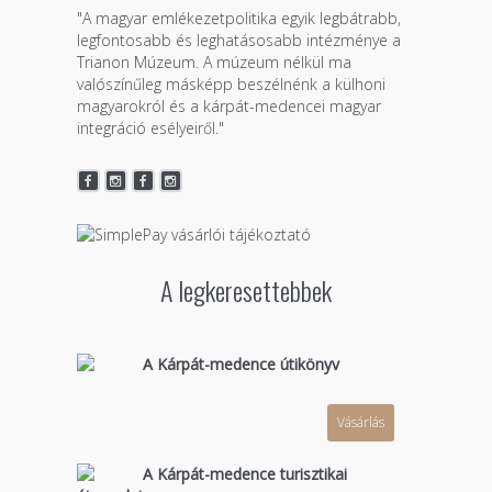
"A magyar emlékezetpolitika egyik legbátrabb,
legfontosabb és leghatásosabb intézménye a
Trianon Múzeum. A múzeum nélkül ma
valószínűleg másképp beszélnénk a külhoni
magyarokról és a kárpát-medencei magyar
integráció esélyeiről."
A legkeresettebbek
A Kárpát-medence útikönyv
Vásárlás
A Kárpát-medence turisztikai