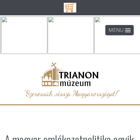
MENU
"Szeressük vissza Magyarországot!"
A magyar emlékezetpolitika egyik