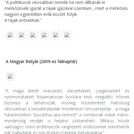
"A politikusok okosabban tennék ha nem állítanák ki
mérkőzéseik igazát a tájak igazával szemben , mert a mérkőzés
nagyon egyenlőtlen erők között folyik.
A tájak erősebbek."
A Magyar Betyár (2009-es falinaptár)
"A maga életét másokért, elesettekért, szegényekért és
nyomorultakért folyamatosan kockára tevő, megváltó hősnek
bizonyul a deheroizált, művileg hőstelenített Habsburg
időszakban a betyárballadák mindenkori címszereplője... a maga
hatáskörében "pusztítva újra teremti" a romlásnak indult mikro-
mindenség rendjét is helyére zökkentheti.. Mítikus hősök
valóságos isteni erőtényezők rangrejtett örököseinek tekinthetők
hát balladáink és pásztorkészségeink betyáralakjai."