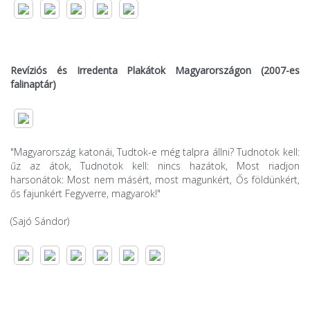
Revíziós és Irredenta Plakátok Magyarországon (2007-es
falinaptár)
"Magyarország katonái, Tudtok-e még talpra állni? Tudnotok kell:
űz az átok, Tudnotok kell: nincs hazátok, Most riadjon
harsonátok: Most nem másért, most magunkért, Ős földünkért,
ős fajunkért Fegyverre, magyarok!"
(Sajó Sándor)