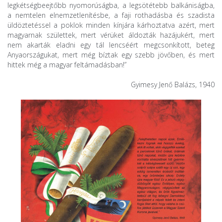
legkétségbeejtőbb nyomorúságba, a legsötétebb balkániságba,
a nemtelen elnemzetlenítésbe, a faji rothadásba és szadista
üldöztetéssel a poklok minden kínjára kárhoztatva azért, mert
magyarnak születtek, mert vérüket áldozták hazájukért, mert
nem akarták eladni egy tál lencséért megcsonkított, beteg
Anyaországukat, mert még bíztak egy szebb jövőben, és mert
hittek még a magyar feltámadásban!”
Gyimesy Jenő Balázs, 1940