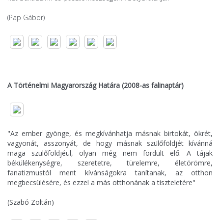
(Pap Gábor)
A Történelmi Magyarország Határa (2008-as falinaptár)
"Az ember gyönge, és megkívánhatja másnak birtokát, ökrét,
vagyonát, asszonyát, de hogy másnak szülőföldjét kívánná
maga szülőföldjéül, olyan még nem fordult elő. A tájak
békülékenységre, szeretetre, türelemre, életörömre,
fanatizmustól ment kívánságokra tanítanak, az otthon
megbecsülésére, és ezzel a más otthonának a tiszteletére"
(Szabó Zoltán)