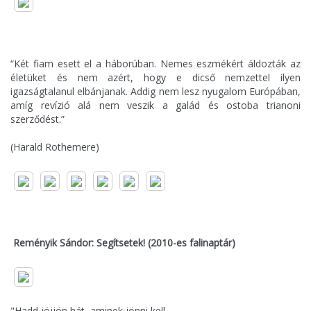
“Két fiam esett el a háborúban. Nemes eszmékért áldozták az
életüket és nem azért, hogy e dicső nemzettel ilyen
igazságtalanul elbánjanak. Addig nem lesz nyugalom Európában,
amíg revízió alá nem veszik a galád és ostoba trianoni
szerződést.”
(Harald Rothemere)
Reményik Sándor: Segítsetek! (2010-es falinaptár)
"Hadd jöjjön hát, aminek jönni kell,