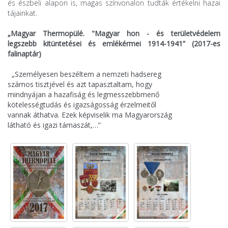
és észbeli alapon is, magas színvonalon tudták értékelni hazai
tájainkat.
„Magyar Thermopülé. "Magyar hon - és területvédelem
legszebb kitüntetései és emlékérmei 1914-1941” (2017-es
falinaptár)
„Személyesen beszéltem a nemzeti hadsereg
számos tisztjével és azt tapasztaltam, hogy
mindnyájan a hazafiság és legmesszebbmenő
kötelességtudás és igazságosság érzelmeitől
vannak áthatva. Ezek képviselik ma Magyarország
látható és igazi támaszát,…”