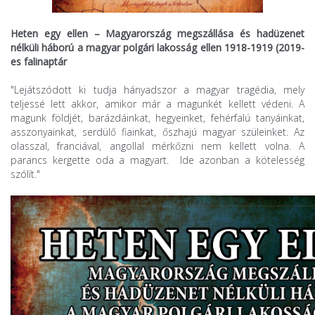
Heten egy ellen – Magyarország megszállása és hadüzenet
nélküli háború a magyar polgári lakosság ellen 1918-1919 (2019-
es falinaptár
"Lejátszódott ki tudja hányadszor a magyar tragédia, mely
teljessé lett akkor, amikor már a magunkét kellett védeni. A
magunk földjét, barázdáinkat, hegyeinket, fehérfalú tanyáinkat,
asszonyainkat, serdülő fiainkat, őszhajú magyar szüleinket. Az
olasszal, franciával, angollal mérkőzni nem kellett volna. A
parancs kergette oda a magyart. Ide azonban a kötelesség
szólít."