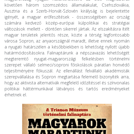
követően három szomszédos államalakulat, Csehszlovákia,
Ausztria és a Szerb-Horvát-Szlovén királyság is bejelentette
igényét, a magyar erőfeszítések - összességében az ország
számára kedvező közép-európai külpolitikai és stratégiai
változások mellett - döntően sikerrel jártak. Az elszakításra ítélt
magyar területek jelentős része, közte a térség legfontosabb
városa Sopron, az anyaországnál maradt, illetve ennek nyomán
a nyugati határszélen a későbbiekben is lehetőség nyílott újabb
határmódosításokra. Falinaptárunk a népszavazás lehetőségét
megteremtő nyugat-magyarországi felkelésben történelmi
szerepet vállaló selmeci/soproni főiskolások páratlan honvédő
teljesítményére fókuszál. Az ellenállást felvállaló akadémisták
szerepvállalása és Sopron megtartása felemelő bizonyíték arra,
hogy az aktivista alternatívák megfelelő időzítéssel és színvonalas
politikai háttérmunkával látványos és tartós eredményeket
érhetnek el.