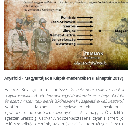
Anyaföld - Magyar tájak a Kárpát-medencében (Falinaptár 2018)
Hamvas Béla gondolatait idézve:
“A hely nem csak az ahol a
dolgok vannak… A nép létének legelső feltétele az a hely, ahol él,
és ezért minden nép életét lakóhelyének vizsgálatával kell kezdeni.
”
Naptárunk lapjain megelevenednek anyaföldünk
legváltozatosabb vidékei: Pozsonytól az Al-Dunáig, az Őrvidéktől
egészen Brassóig. Kiadványunk szerkesztésénél olyan elismert, jó
tollú szerzőktől idéztünk, akik művészi és tudományos, érzelmi