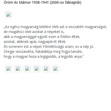
Öröm és Mámor 1938-1941 (2006-os falinaptár)
„Az egész magyarság keblére öleli azt a visszatért magyarságot,
de magához öleli azokat a népeket is,
akik a magyarsággal együtt ezen a földön éltek,
azokat, akiknek apái, nagyapái itt éltek.
Én ismerem ezt a népet Főméltóságú uram, ez a nép jó.
Öregje visszavárta, fiatalabbja meg fogja tanulni,
hogy a magyar haza a legigazibb, a legjobb anya.”