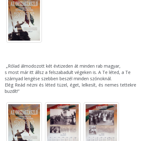
„Rólad álmodozott két évtizeden át minden rab magyar,
s most már itt állsz a felszabadult végeken is. A Te léted, a Te
szárnyad lengése szebben beszél minden szónoknál.
Elég Reád nézni és léted tüzel, éget, lelkesít, és nemes tettekre
buzdít!”