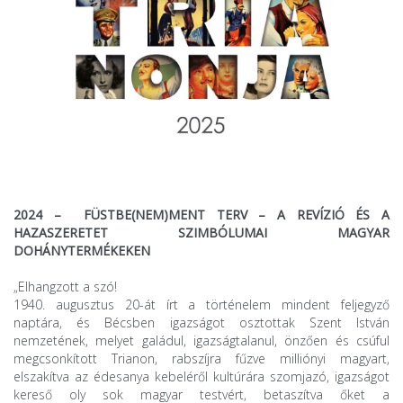
2024 –
FÜSTBE(NEM)MENT TERV – A REVÍZIÓ ÉS A
HAZASZERETET SZIMBÓLUMAI MAGYAR
DOHÁNYTERMÉKEKEN
„Elhangzott a szó!
1940. augusztus 20-át írt a történelem mindent feljegyző
naptára, és Bécsben igazságot osztottak Szent István
nemzetének, melyet galádul, igazságtalanul, önzően és csúful
megcsonkított Trianon, rabszíjra fűzve milliónyi magyart,
elszakítva az édesanya kebeléről kultúrára szomjazó, igazságot
kereső oly sok magyar testvért, betaszítva őket a