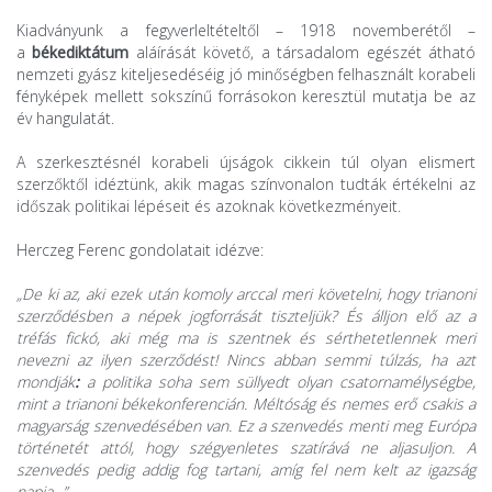
Kiadványunk a fegyverleltételtől – 1918 novemberétől –
a
békediktátum
aláírását követő, a társadalom egészét átható
nemzeti gyász kiteljesedéséig jó minőségben felhasznált korabeli
fényképek mellett sokszínű forrásokon keresztül mutatja be az
év hangulatát.
A szerkesztésnél korabeli újságok cikkein túl olyan elismert
szerzőktől idéztünk, akik magas színvonalon tudták értékelni az
időszak politikai lépéseit és azoknak következményeit.
Herczeg Ferenc gondolatait idézve:
„De ki az, aki ezek után komoly arccal meri követelni, hogy trianoni
szerződésben a népek jogforrását tiszteljük? És álljon elő az a
tréfás fickó, aki még ma is szentnek és sérthetetlennek meri
nevezni az ilyen szerződést! Nincs abban semmi túlzás, ha azt
mondják
:
a politika soha sem süllyedt olyan csatornamélységbe,
mint a trianoni békekonferencián. Méltóság és nemes erő csakis a
magyarság szenvedésében van. Ez a szenvedés menti meg Európa
történetét attól, hogy szégyenletes szatírává ne aljasuljon. A
szenvedés pedig addig fog tartani, amíg fel nem kelt az igazság
napja...”