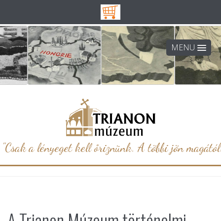
MENU
"Csak a lényeget kell őriznünk. A többi jön magától.
A Trianon Múzeum történelmi