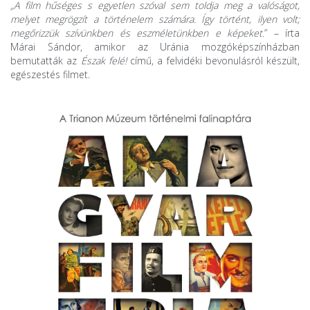
„A film hűséges s egyetlen szóval sem toldja meg a valóságot,
melyet megrögzít a történelem számára. Így történt, ilyen volt;
megőrizzük szívünkben és eszméletünkben e képeket
.” – írta
Márai Sándor, amikor az Uránia mozgóképszínházban
bemutatták az
Észak felé!
című, a felvidéki bevonulásról készült,
egészestés filmet.