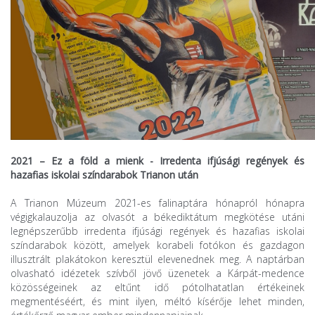
2021 – Ez a föld a mienk - Irredenta ifjúsági regények és
hazafias iskolai színdarabok Trianon után
A Trianon Múzeum 2021-es falinaptára hónapról hónapra
végigkalauzolja az olvasót a békediktátum megkötése utáni
legnépszerűbb irredenta ifjúsági regények és hazafias iskolai
színdarabok között, amelyek korabeli fotókon és gazdagon
illusztrált plakátokon keresztül elevenednek meg. A naptárban
olvasható idézetek szívből jövő üzenetek a Kárpát-medence
közösségeinek az eltűnt idő pótolhatatlan értékeinek
megmentéséért, és mint ilyen, méltó kísérője lehet minden,