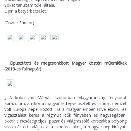
Sokat tanultam tőle, általa.
Éljen a betyárbecsület.”
(Oszter Sándor)
Elpusztított és megcsonkított Magyar köztéri műemlékek
(2013-es falinaptár)
„ A kolozsvári Mátyás szoborban Magyarország fénykorát
ábrázolom, amikor a magyar rettegve tisztelt és csodált nemzet
volt Európa népei között. Ha a magyar ember szíve elborul és
vígasztalást keres a régmúlt idők fényében és nagyságában,
akkor e dicsőségteljes, pazar és világraszóló korszakba bolyong
vissza és ott találja azt a csodás alakot, a magyar nép királyát,