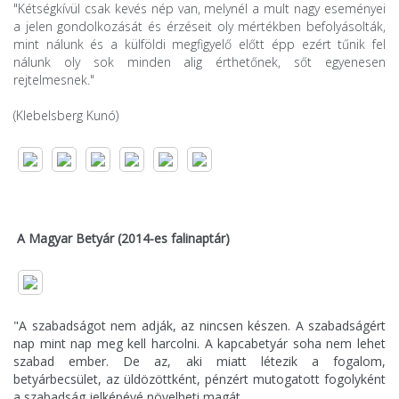
"Kétségkívül csak kevés nép van, melynél a mult nagy eseményei
a jelen gondolkozását és érzéseit oly mértékben befolyásolták,
mint nálunk és a külföldi megfigyelő előtt épp ezért tűnik fel
nálunk oly sok minden alig érthetőnek, sőt egyenesen
rejtelmesnek."
(Klebelsberg Kunó)
A Magyar Betyár (2014-es falinaptár)
"A szabadságot nem adják, az nincsen készen. A szabadságért
nap mint nap meg kell harcolni. A kapcabetyár soha nem lehet
szabad ember. De az, aki miatt létezik a fogalom,
betyárbecsület, az üldözöttként, pénzért mutogatott fogolyként
a szabadság jelképévé növelheti magát.