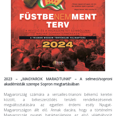
2023 – „MAGYAROK MARADTUNK!” – A selmeci/soproni
akadémisták szerepe Sopron megtartásában
Magyarország számára a versailles-trianoni békemű keretei
között, a békeszerződés területi rendelkezéseinek
megváltoztatására az egyetlen érdemi esély Nyugat-
Magyarországon állt elő. Annak dacára, hogy a történelmi
Magyarország nyugati határterületeire az első világháborút