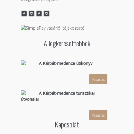
A legkeresettebbek
A Kárpát-medence útikönyv
Vásárlás
A Kárpát-medence turisztikai
útvonalai
Vásárlás
Kapcsolat