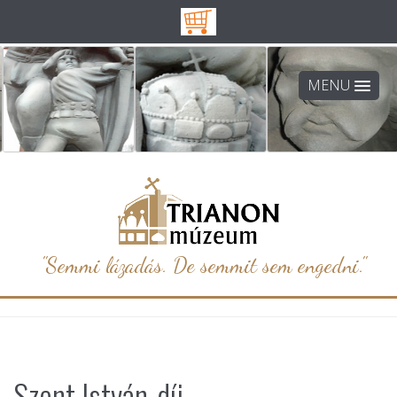
MENU
"Semmi lázadás. De semmit sem engedni."
Szent István-díj