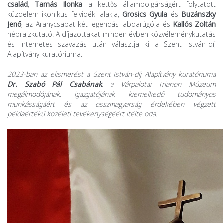
család
,
Tamás Ilonka
a kettős állampolgárságért folytatott
küzdelem ikonikus felvidéki alakja,
Grosics Gyula
és
Buzánszky
Jenő
, az Aranycsapat két legendás labdarúgója és
Kallós Zoltán
néprajzkutató. A díjazottakat minden évben közvéleménykutatás
és internetes szavazás után választja ki a Szent István-díj
Alapítvány kuratóriuma.
2023-ban az
elismerést a Szent István-díj Alapítvány kuratóriuma
Dr. Szabó Pál Csabának
, a Várpalotai Trianon Múzeum
megálmodójának, igazgatójának kiemelkedő tudományos
munkásságáért és az összmagyarság érdekében végzett
példaértékű közéleti tevékenységéért ítélte oda.