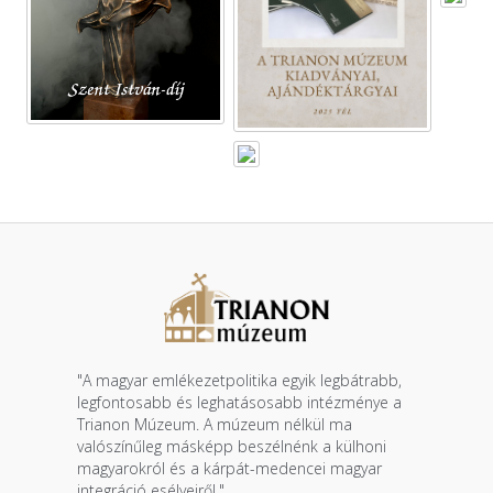
"A magyar emlékezetpolitika egyik legbátrabb,
legfontosabb és leghatásosabb intézménye a
Trianon Múzeum. A múzeum nélkül ma
valószínűleg másképp beszélnénk a külhoni
magyarokról és a kárpát-medencei magyar
integráció esélyeiről."