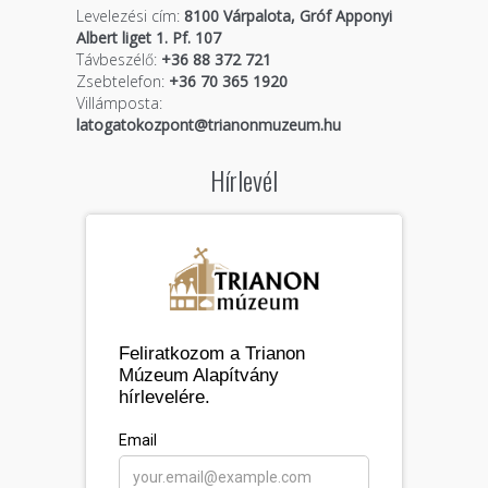
Levelezési cím:
8100 Várpalota, Gróf Apponyi
Albert liget 1. Pf. 107
Távbeszélő:
+36 88 372 721
Zsebtelefon:
+36 70 365 1920
Villámposta:
latogatokozpont@trianonmuzeum.hu
Hírlevél