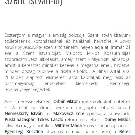
Esztergom a magyar államiság bölcsője, Szent István királyunk
születésének, koronázásának és halálának helyszíne. A
Szent
István-díj Alapítvány
ezen a történelmi helyen adja át, immár 21
éve a Szent István-díjat, Melocco Miklós Kossuth-díjas
szobrászművész alkotását, amely szent királyunkat ábrázolja,
amint a keresztet mindkét kezével a magasba emeli, hirdetve:
minden ország talpköve a tiszta erkölcs… A Bihari Antal által
2002-ben alapított elismerést azok kaphatják meg, akik az
összmagyarság érdekében kiemelkedő jelentőségű
tevékenységet végeztek.
Az elismeréssel elsőként
Orbán Viktor
miniszterelnököt tüntették
ki. A díjat az elmúlt években megkapta többek között
Nemeskürty István
író,
Makovecz Imre
építész, a könyvkiadó
Püski házaspár
,
Tőkés László
református lelkész,
Duray Miklós
felvidéki magyar politikus,
Wittner Mária
56-os szabadságharcos,
Egerszegi Krisztina
ötszörös olimpiai bajnok úszó, a
Béres