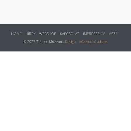
HOME
HÍREK
WEBSHOP
KAPCSOLAT
IMPRESSZUM
ASZF
© 2025 Trianon Múzeum.
Design
Közérdekű adatok