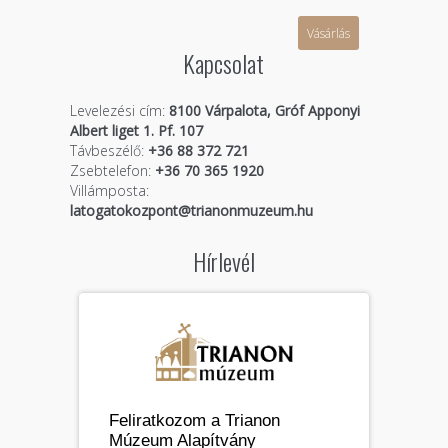
Vásárlás
Kapcsolat
Levelezési cím:
8100 Várpalota, Gróf Apponyi
Albert liget 1. Pf. 107
Távbeszélő:
+36 88 372 721
Zsebtelefon:
+36 70 365 1920
Villámposta:
latogatokozpont@trianonmuzeum.hu
Hírlevél