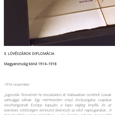
3. LÖVÉSZÁROK DIPLOMÁCIA
Magyarország körül 1914–1918
1916 november
„Jugoszláv Testvérek! Az évszázadon át hiábavalóan ismételt szavak
valósággá válnak. Egy mérhetetlen erejű ércbuzogány csapásai
visszhangzanak Európa kapuján, a kapu végleg kinyílik, és az
ezeréves sötétségen keresztül beereszti az első napsugarakat... A