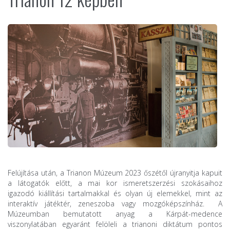
Felújítása után, a Trianon Múzeum 2023 őszétől újranyitja kapuit
a látogatók előtt, a mai kor ismeretszerzési szokásaihoz
igazodó kiállítási tartalmakkal és olyan új elemekkel, mint az
interaktív játéktér, zeneszoba vagy mozgóképszínház. A
Múzeumban bemutatott anyag a Kárpát-medence
viszonylatában egyaránt felöleli a trianoni diktátum pontos