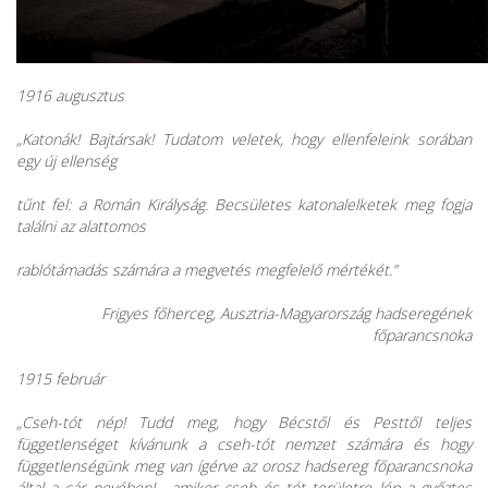
1916 augusztus
„Katonák! Bajtársak! Tudatom veletek, hogy ellenfeleink sorában
egy új ellenség
tűnt fel: a Román Királyság. Becsületes katonalelketek meg fogja
találni az alattomos
rablótámadás számára a megvetés megfelelő mértékét.”
Frigyes főherceg, Ausztria-Magyarország hadseregének
főparancsnoka
1915 február
„Cseh-tót nép! Tudd meg, hogy Bécstől és Pesttől teljes
függetlenséget kívánunk a cseh-tót nemzet számára és hogy
függetlenségünk meg van ígérve az orosz hadsereg főparancsnoka
által a cár nevében! ...amikor cseh és tót területre lép a győztes