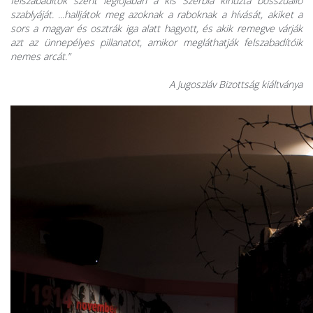
felszabadítók szent légiójában a kis Szerbia kihúzta bosszúálló
szablyáját. ...halljátok meg azoknak a raboknak a hívását, akiket a
sors a magyar és osztrák iga alatt hagyott, és akik remegve várják
azt az ünnepélyes pillanatot, amikor megláthatják felszabadítóik
nemes arcát.”
A Jugoszláv Bizottság kiáltványa