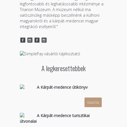
legfontosabb és leghatásosabb intézménye a
Trianon Múzeum. A múzeum nélkül ma
valószínűleg másképp beszélnénk a külhoni
magyarokról és a kárpát-medencei magyar
integráció esélyeiről."
A legkeresettebbek
A Kárpát-medence útikönyv
Vásárlás
A Kárpát-medence turisztikai
útvonalai