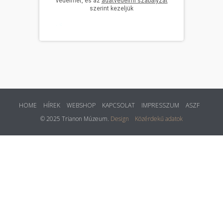
HOME
HÍREK
WEBSHOP
KAPCSOLAT
IMPRESSZUM
ASZF
© 2025 Trianon Múzeum.
Design
Közérdekű adatok