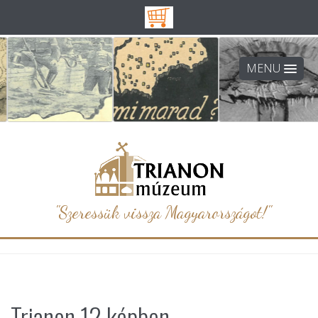
MENU
"Szeressük vissza Magyarországot!"
Trianon 12 képben