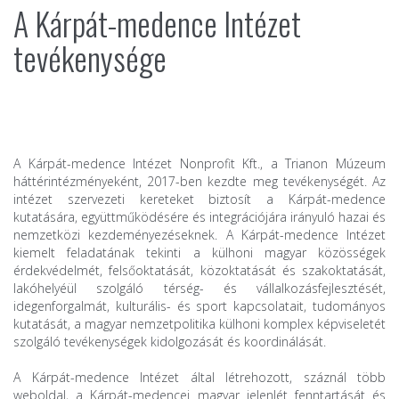
A Kárpát-medence Intézet
tevékenysége
A Kárpát-medence Intézet Nonprofit Kft., a Trianon Múzeum
háttérintézményeként, 2017-ben kezdte meg tevékenységét. Az
intézet szervezeti kereteket biztosít a Kárpát-medence
kutatására, együttműködésére és integrációjára irányuló hazai és
nemzetközi kezdeményezéseknek. A Kárpát-medence Intézet
kiemelt feladatának tekinti a külhoni magyar közösségek
érdekvédelmét, felsőoktatását, közoktatását és szakoktatását,
lakóhelyéül szolgáló térség- és vállalkozásfejlesztését,
idegenforgalmát, kulturális- és sport kapcsolatait, tudományos
kutatását, a magyar nemzetpolitika külhoni komplex képviseletét
szolgáló tevékenységek kidolgozását és koordinálását.
A Kárpát-medence Intézet által létrehozott, száznál több
weboldal, a Kárpát-medencei magyar jelenlét fenntartását és