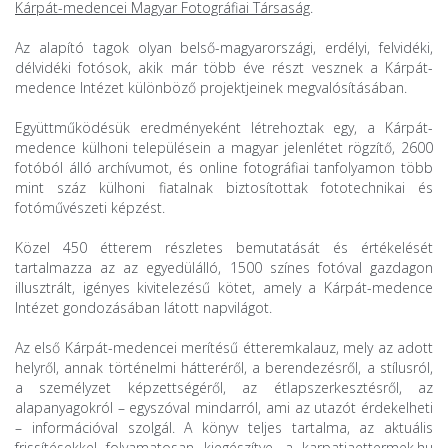
Kárpát-medencei Magyar Fotográfiai Társaság
.
Az alapító tagok olyan belső-magyarországi, erdélyi, felvidéki,
délvidéki fotósok, akik már több éve részt vesznek a Kárpát-
medence Intézet különböző projektjeinek megvalósításában.
Együttműködésük eredményeként létrehoztak egy, a Kárpát-
medence külhoni településein a magyar jelenlétet rögzítő, 2600
fotóból álló archívumot, és online fotográfiai tanfolyamon több
mint száz külhoni fiatalnak biztosítottak fototechnikai és
fotóművészeti képzést.
Közel 450 étterem részletes bemutatását és értékelését
tartalmazza az az egyedülálló, 1500 színes fotóval gazdagon
illusztrált, igényes kivitelezésű kötet, amely a Kárpát-medence
Intézet gondozásában látott napvilágot.
Az első Kárpát-medencei merítésű étteremkalauz, mely az adott
helyről, annak történelmi hátteréről, a berendezésről, a stílusról,
a személyzet képzettségéről, az étlapszerkesztésről, az
alapanyagokról – egyszóval mindarról, ami az utazót érdekelheti
– információval szolgál. A könyv teljes tartalma, az aktuális
frissítésekkel folyamatosan kiegészítve, a
karpatiaettermek.hu