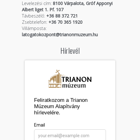
Levelezési cím:
8100 Várpalota, Gróf Apponyi
Albert liget 1. Pf. 107
Távbeszélő:
+36 88 372 721
Zsebtelefon:
+36 70 365 1920
Villámposta:
latogatokozpont@trianonmuzeum.hu
Hírlevél