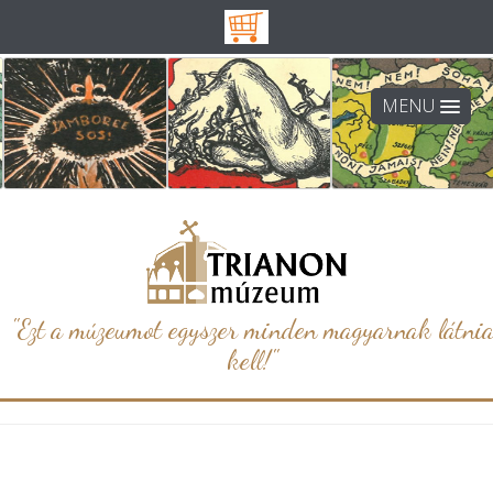
MENU
"Ezt a múzeumot egyszer minden magyarnak látni
kell!"