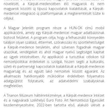
növelését, a Kárpát-medencében élő magyarok és nem
magyarok közötti új típusú kapcsolatok kialakítását, a Kárpát-
medencei integráció új platformjainak a megteremtését tűzte ki
céljául.
A Magyar Jelenlét program része a HUN-OK című mobil
applikációnk, amely egy Kárpát-medencei magyar adatbázisnak
biztosít felületet. A program célja, hogy a felhasználó könnyedén
találjon olyan szállást, éttermet, szórakozási és sportlehetőséget
a Kárpát-medence területén, ahol szívesen fogadnak magyar
utazókat, vendégeket és ahol magyar nyelvű segítséget kaphat
az ügyek intézésében. Az applikáció a turisztikai célokon túl
nemzetpolitikai érdekeket is szolgál, hiszen segíti a kulturális,
üzleti és partnerségi kapcsolatok kialakítását a Kárpát-medencei
magyarság és az együtt lakó nemzetek között egyaránt. Az
alkalmazás hatékonyabb működése érdekében folyamatos
adatgyűjtést folytatunk, az adatvédelmi szabályoknak
megfelelően.
A Trianon Múzeum háttérintézménye, a Kárpát-medence Intézet
és a nagyváradi székhelyű Euro Foto Art Nemzetközi Egyesület
kezdeményezésére, 2022-ben tartotta első, alakuló ülését a