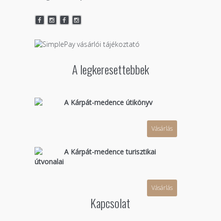
A legkeresettebbek
A Kárpát-medence útikönyv
Vásárlás
A Kárpát-medence turisztikai
útvonalai
Vásárlás
Kapcsolat