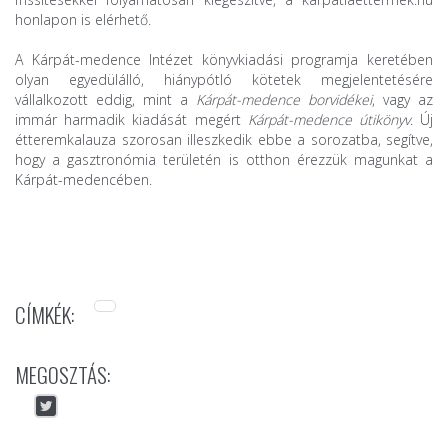
honlapon is elérhető.
A Kárpát-medence Intézet könyvkiadási programja keretében
olyan egyedülálló, hiánypótló kötetek megjelentetésére
vállalkozott eddig, mint a
Kárpát-medence borvidékei
, vagy az
immár harmadik kiadását megért
Kárpát-medence útikönyv
. Új
étteremkalauza szorosan illeszkedik ebbe a sorozatba, segítve,
hogy a gasztronómia területén is otthon érezzük magunkat a
Kárpát-medencében.
CÍMKÉK:
MEGOSZTÁS: