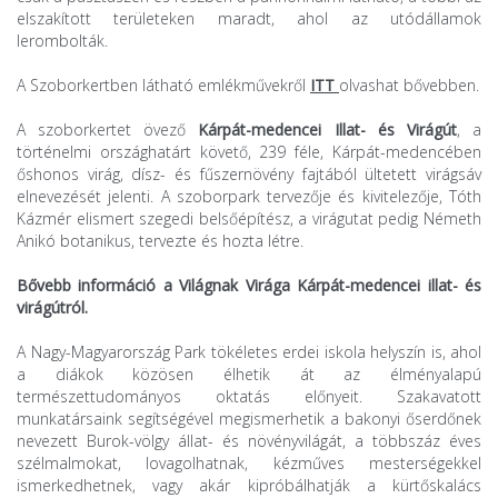
elszakított területeken maradt, ahol az utódállamok
lerombolták.
A Szoborkertben látható emlékművekről
ITT
olvashat bővebben.
A szoborkertet övező
Kárpát-medencei Illat- és Virágút
, a
történelmi országhatárt követő, 239 féle, Kárpát-medencében
őshonos virág, dísz- és fűszernövény fajtából ültetett virágsáv
elnevezését jelenti. A szoborpark tervezője és kivitelezője, Tóth
Kázmér elismert szegedi belsőépítész, a virágutat pedig Németh
Anikó botanikus, tervezte és hozta létre.
Bővebb információ a Világnak Virága Kárpát-medencei illat- és
virágútról.
A Nagy-Magyarország Park tökéletes erdei iskola helyszín is, ahol
a diákok közösen élhetik át az élményalapú
természettudományos oktatás előnyeit. Szakavatott
munkatársaink segítségével megismerhetik a bakonyi őserdőnek
nevezett Burok-völgy állat- és növényvilágát, a többszáz éves
szélmalmokat, lovagolhatnak, kézműves mesterségekkel
ismerkedhetnek, vagy akár kipróbálhatják a kürtőskalács