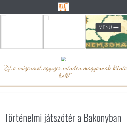
MENU
"Ezt a múzeumot egyszer minden magyarnak látni
kell!"
Történelmi játszótér a Bakonyban