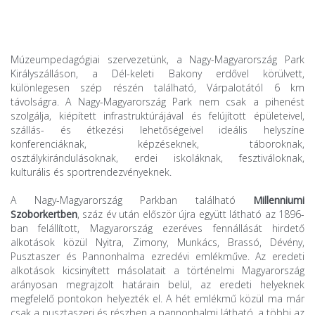
Múzeumpedagógiai szervezetünk, a Nagy-Magyarország Park
Királyszálláson, a Dél-keleti Bakony erdővel körülvett,
különlegesen szép részén található, Várpalotától 6 km
távolságra. A Nagy-Magyarország Park nem csak a pihenést
szolgálja, kiépített infrastruktúrájával és felújított épületeivel,
szállás- és étkezési lehetőségeivel ideális helyszíne
konferenciáknak, képzéseknek, táboroknak,
osztálykirándulásoknak, erdei iskoláknak, fesztiváloknak,
kulturális és sportrendezvényeknek.
A Nagy-Magyarország Parkban található
Millenniumi
Szoborkertben
, száz év után először újra együtt látható az 1896-
ban felállított, Magyarország ezeréves fennállását hirdető
alkotások közül Nyitra, Zimony, Munkács, Brassó, Dévény,
Pusztaszer és Pannonhalma ezredévi emlékműve. Az eredeti
alkotások kicsinyített másolatait a történelmi Magyarország
arányosan megrajzolt határain belül, az eredeti helyeknek
megfelelő pontokon helyezték el. A hét emlékmű közül ma már
csak a pusztaszeri és részben a pannonhalmi látható, a többi az