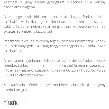
készítést is. Igény esetén gyalogtúrát is szervezünk a Bakony
csodálatos világába.
Az esetleges esős idő sem jelenthet akadályt, a Park területén
található vadászkastély multimédiás rendszerrel felszerelt,
többfunkciós termében, valamint gyönyörű körpavilonunkban az
oktatás és a játék is biztosított.
Intézményünkről és tevékenységéről további információk, képek
és videóanyagok a
nagymagyarorszagpark.hu
oldalunkon
találhatóak.
Amennyiben ajánlatunk felkeltette az érdeklődésüket, várjuk
jelentkezésüket a titkarsag@trianonmuzeum.hu,
info@nagymagyarorszagpark.hu, vagy a 06 22/271 090; 06 70/29
31 911 telefonszámokon.
Munkatársaink Önökkel együttműködve alakítják ki az igény
szerinti programot.
CÍMKÉK: