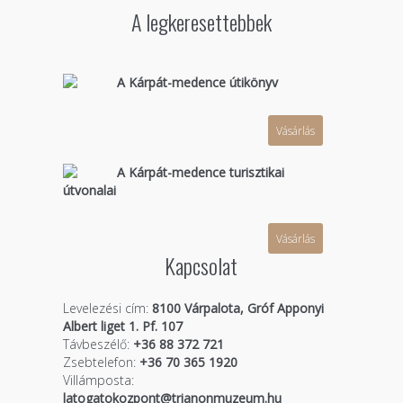
A legkeresettebbek
A Kárpát-medence útikönyv
Vásárlás
A Kárpát-medence turisztikai
útvonalai
Vásárlás
Kapcsolat
Levelezési cím:
8100 Várpalota, Gróf Apponyi
Albert liget 1. Pf. 107
Távbeszélő:
+36 88 372 721
Zsebtelefon:
+36 70 365 1920
Villámposta:
latogatokozpont@trianonmuzeum.hu