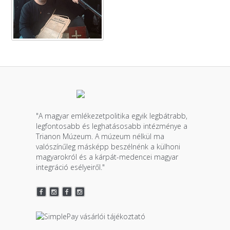
"A magyar emlékezetpolitika egyik legbátrabb,
legfontosabb és leghatásosabb intézménye a
Trianon Múzeum. A múzeum nélkül ma
valószínűleg másképp beszélnénk a külhoni
magyarokról és a kárpát-medencei magyar
integráció esélyeiről."