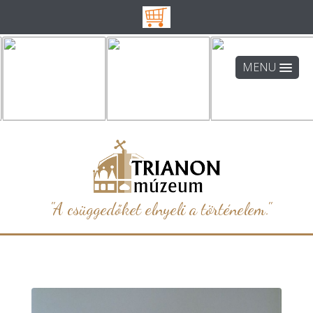
MENU
"A csüggedőket elnyeli a történelem."