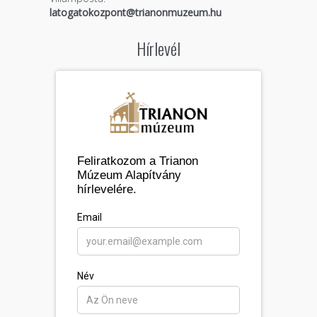
latogatokozpont@trianonmuzeum.hu
Hírlevél