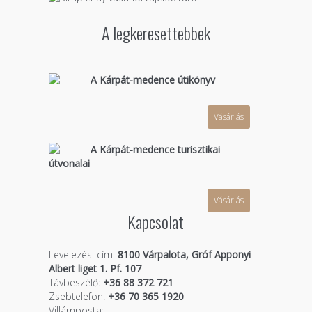
A legkeresettebbek
A Kárpát-medence útikönyv
Vásárlás
A Kárpát-medence turisztikai
útvonalai
Vásárlás
Kapcsolat
Levelezési cím:
8100 Várpalota, Gróf Apponyi
Albert liget 1. Pf. 107
Távbeszélő:
+36 88 372 721
Zsebtelefon:
+36 70 365 1920
Villámposta: