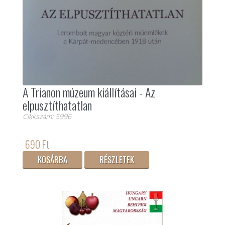
A Trianon múzeum kiállításai - Az
elpusztíthatatlan
Cikkszám: 5996
690 Ft
KOSÁRBA
RÉSZLETEK