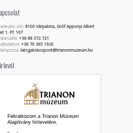
apcsolat
velezési cím:
8100 Várpalota, Gróf Apponyi Albert
get 1. Pf. 107
vbeszélő:
+36 88 372 721
ebtelefon:
+36 70 365 1920
llámposta:
latogatokozpont@trianonmuzeum.hu
írlevél