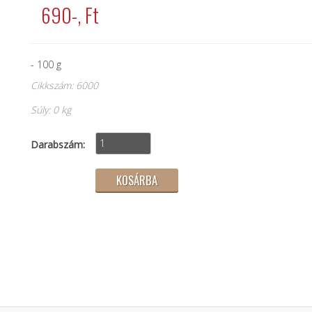
690-, Ft
- 100 g
Cikkszám: 6000
Súly: 0 kg
Darabszám: