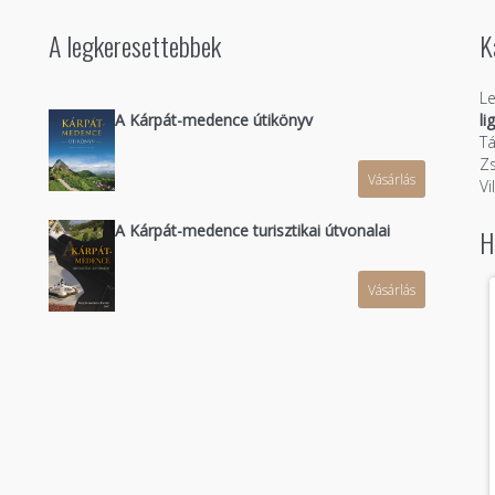
A legkeresettebbek
K
Le
A Kárpát-medence útikönyv
li
Tá
Zs
Vásárlás
n
Vi
A Kárpát-medence turisztikai útvonalai
H
Vásárlás