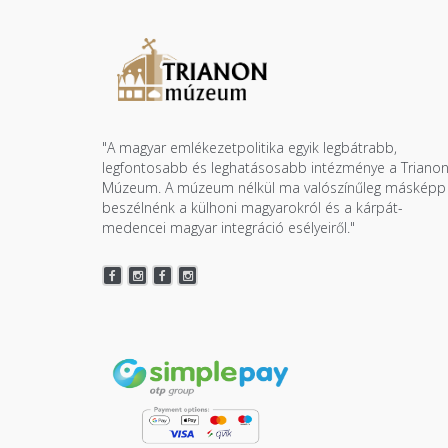
"A magyar emlékezetpolitika egyik legbátrabb,
legfontosabb és leghatásosabb intézménye a Triano
Múzeum. A múzeum nélkül ma valószínűleg másképp
beszélnénk a külhoni magyarokról és a kárpát-
medencei magyar integráció esélyeiről."