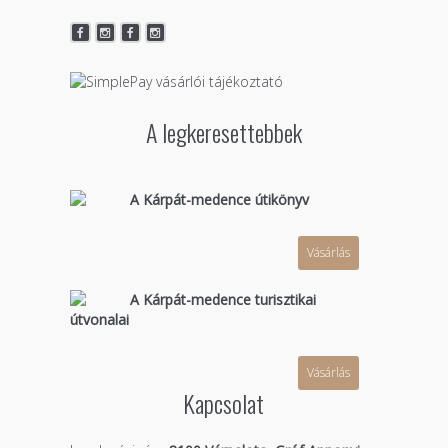
A legkeresettebbek
A Kárpát-medence útikönyv
Vásárlás
A Kárpát-medence turisztikai
útvonalai
Vásárlás
Kapcsolat