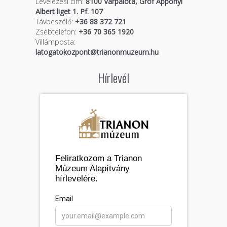
Levelezési cím:
8100 Várpalota, Gróf Apponyi
Albert liget 1. Pf. 107
Távbeszélő:
+36 88 372 721
Zsebtelefon:
+36 70 365 1920
Villámposta:
latogatokozpont@trianonmuzeum.hu
Hírlevél