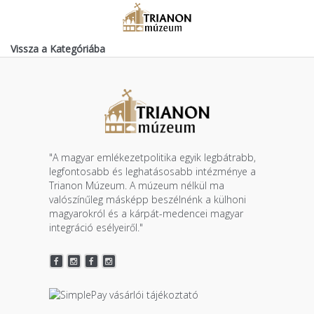
Vissza a Kategóriába
"A magyar emlékezetpolitika egyik legbátrabb,
legfontosabb és leghatásosabb intézménye a
Trianon Múzeum. A múzeum nélkül ma
valószínűleg másképp beszélnénk a külhoni
magyarokról és a kárpát-medencei magyar
integráció esélyeiről."