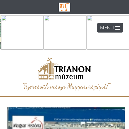
MENU
"Szeressük vissza Magyarországot!"