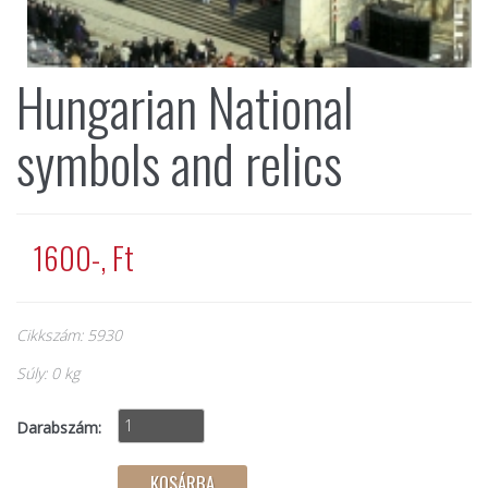
Hungarian National
symbols and relics
1600-, Ft
Cikkszám: 5930
Súly: 0 kg
Darabszám: