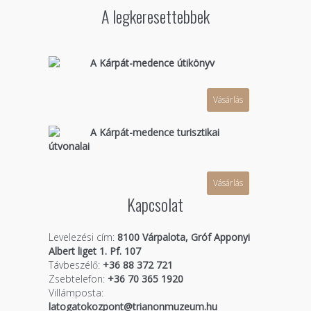
A legkeresettebbek
A Kárpát-medence útikönyv
Vásárlás
A Kárpát-medence turisztikai
útvonalai
Vásárlás
Kapcsolat
Levelezési cím:
8100 Várpalota, Gróf Apponyi
Albert liget 1. Pf. 107
Távbeszélő:
+36 88 372 721
Zsebtelefon:
+36 70 365 1920
Villámposta:
latogatokozpont@trianonmuzeum.hu