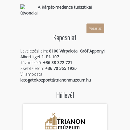
A Kárpát-medence turisztikai
útvonalai
Vásárlás
Kapcsolat
Levelezési cím:
8100 Várpalota, Gróf Apponyi
Albert liget 1. Pf. 107
Távbeszélő:
+36 88 372 721
Zsebtelefon:
+36 70 365 1920
Villámposta:
latogatokozpont@trianonmuzeum.hu
Hírlevél