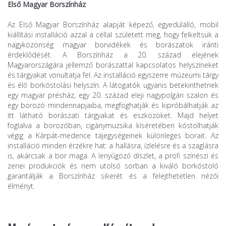
Első Magyar Borszínház
Az Első Magyar Borszínház alapját képező, egyedülálló, mobil
kiállítási installáció azzal a céllal született meg, hogy felkeltsük a
nagyközönség magyar borvidékek és borászatok iránti
érdeklődését. A Borszínház a 20. század elejének
Magyarországára jellemző borászattal kapcsolatos helyszíneket
és tárgyakat vonultatja fel. Az installáció egyszerre múzeumi tárgy
és élő borkóstolási helyszín. A látogatók ugyanis betekinthetnek
egy magyar présház, egy 20. század eleji nagypolgári szalon és
egy borozó mindennapjaiba, megfoghatják és kipróbálhatják az
itt látható borászati tárgyakat és eszközöket. Majd helyet
foglalva a borozóban, cigánymuzsika kíséretében kóstolhatják
végig a Kárpát-medence tájegységeinek különleges borait. Az
installáció minden érzékre hat: a hallásra, ízlelésre és a szaglásra
is, akárcsak a bor maga. A lenyűgöző díszlet, a profi színészi és
zenei produkciók és nem utolsó sorban a kiváló borkóstoló
garantálják a Borszínház sikerét és a felejthetetlen nézői
élményt.