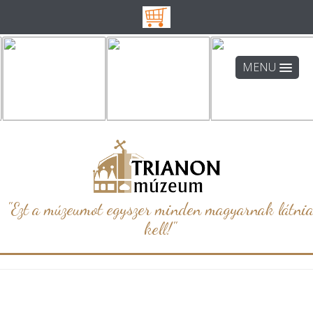
MENU
"Ezt a múzeumot egyszer minden magyarnak látni
kell!"