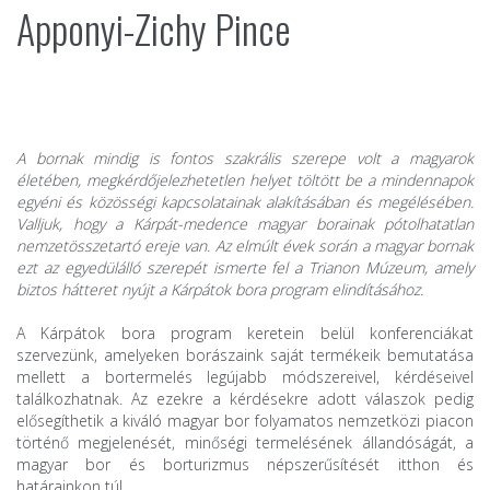
Apponyi-Zichy Pince
A bornak mindig is fontos szakrális szerepe volt a magyarok
életében, megkérdőjelezhetetlen helyet töltött be a mindennapok
egyéni és közösségi kapcsolatainak alakításában és megélésében.
Valljuk, hogy a Kárpát-medence magyar borainak pótolhatatlan
nemzetösszetartó ereje van. Az elmúlt évek során a magyar bornak
ezt az egyedülálló szerepét ismerte fel a Trianon Múzeum, amely
biztos hátteret nyújt a
Kárpátok bora
program elindításához.
A Kárpátok bora program keretein belül konferenciákat
szervezünk, amelyeken borászaink saját termékeik bemutatása
mellett a bortermelés legújabb módszereivel, kérdéseivel
találkozhatnak. Az ezekre a kérdésekre adott válaszok pedig
elősegíthetik a kiváló magyar bor folyamatos nemzetközi piacon
történő megjelenését, minőségi termelésének állandóságát, a
magyar bor és borturizmus népszerűsítését itthon és
határainkon túl.