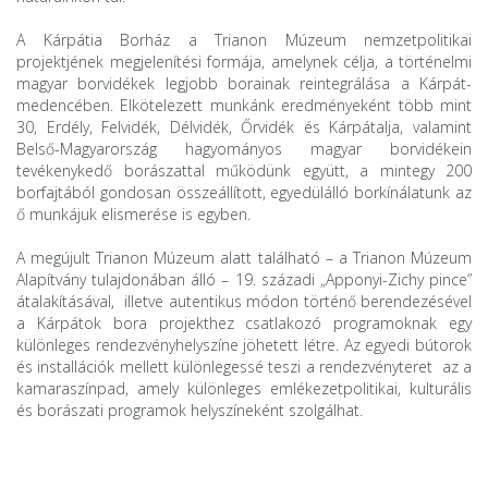
A Kárpátia Borház a Trianon Múzeum nemzetpolitikai
projektjének megjelenítési formája, amelynek célja, a történelmi
magyar borvidékek legjobb borainak reintegrálása a Kárpát-
medencében. Elkötelezett munkánk eredményeként több mint
30, Erdély, Felvidék, Délvidék, Őrvidék és Kárpátalja, valamint
Belső-Magyarország hagyományos magyar borvidékein
tevékenykedő borászattal működünk együtt, a mintegy 200
borfajtából gondosan összeállított, egyedülálló borkínálatunk az
ő munkájuk elismerése is egyben.
A megújult Trianon Múzeum alatt található – a Trianon Múzeum
Alapítvány tulajdonában álló – 19. századi „Apponyi-Zichy pince”
átalakításával, illetve autentikus módon történő berendezésével
a Kárpátok bora projekthez csatlakozó programoknak egy
különleges rendezvényhelyszíne jöhetett létre. Az egyedi bútorok
és installációk mellett különlegessé teszi a rendezvényteret az a
kamaraszínpad, amely különleges emlékezetpolitikai, kulturális
és borászati programok helyszíneként szolgálhat.