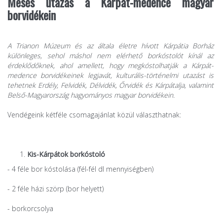
Mesés utazás a Kárpát-medence magyar
borvidékein
A Trianon Múzeum és az általa életre hívott Kárpátia Borház
különleges, sehol máshol nem elérhető borkóstolót kínál az
érdeklődőknek, ahol amellett, hogy megkóstolhatják a Kárpát-
medence borvidékeinek legjavát, kulturális-történelmi utazást is
tehetnek Erdély, Felvidék, Délvidék, Őrvidék és Kárpátalja, valamint
Belső-Magyarország hagyományos magyar borvidékein.
Vendégeink kétféle csomagajánlat közül választhatnak:
Kis-Kárpátok borkóstoló
- 4 féle bor kóstolása (fél-fél dl mennyiségben)
- 2 féle házi szörp (bor helyett)
- borkorcsolya