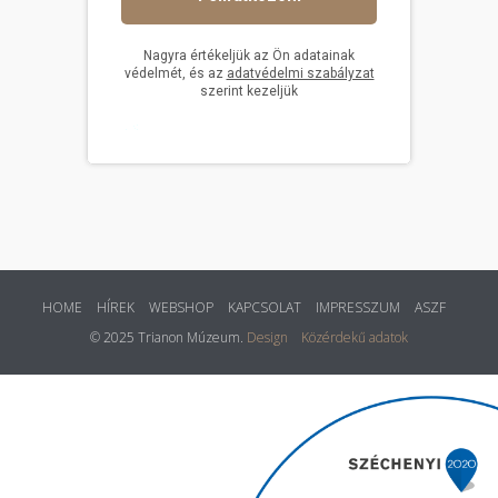
HOME
HÍREK
WEBSHOP
KAPCSOLAT
IMPRESSZUM
ASZF
© 2025 Trianon Múzeum.
Design
Közérdekű adatok