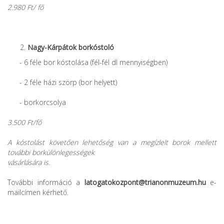
2.980 Ft/ fő
Nagy-Kárpátok borkóstoló
- 6 féle bor kóstolása (fél-fél dl mennyiségben)
- 2 féle házi szörp (bor helyett)
- borkorcsolya
3.500 Ft/fő
A kóstolást követően lehetőség van a megízlelt borok mellett
további borkülönlegességek
vásárlására is.
További információ a
latogatokozpont@trianonmuzeum.hu
e-
mailcímen kérhető.