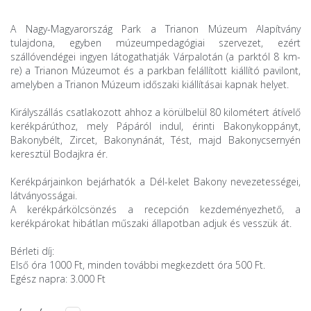
A Nagy-Magyarország Park a Trianon Múzeum Alapítvány
tulajdona, egyben múzeumpedagógiai szervezet, ezért
szállóvendégei ingyen látogathatják Várpalotán (a parktól 8 km-
re) a Trianon Múzeumot és a parkban felállított kiállító pavilont,
amelyben a Trianon Múzeum időszaki kiállításai kapnak helyet.
Királyszállás csatlakozott ahhoz a körülbelül 80 kilométert átívelő
kerékpárúthoz, mely Pápáról indul, érinti Bakonykoppányt,
Bakonybélt, Zircet, Bakonynánát, Tést, majd Bakonycsernyén
keresztül Bodajkra ér.
Kerékpárjainkon bejárhatók a Dél-kelet Bakony nevezetességei,
látványosságai.
A kerékpárkölcsönzés a recepción kezdeményezhető, a
kerékpárokat hibátlan műszaki állapotban adjuk és vesszük át.
Bérleti díj:
Első óra 1000 Ft, minden további megkezdett óra 500 Ft.
Egész napra: 3.000 Ft