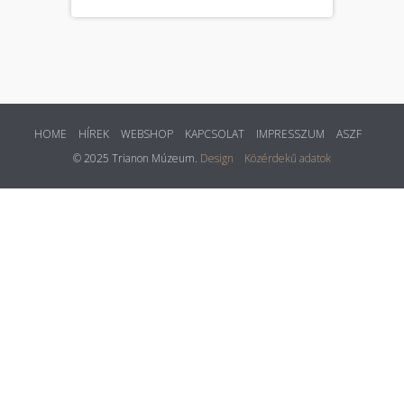
HOME
HÍREK
WEBSHOP
KAPCSOLAT
IMPRESSZUM
ASZF
© 2025 Trianon Múzeum.
Design
Közérdekű adatok