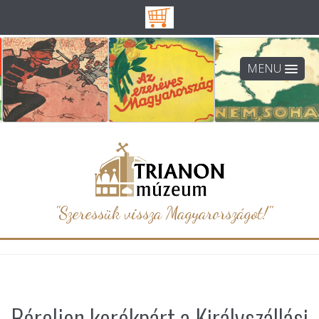
MENU
"Szeressük vissza Magyarországot!"
Béreljen kerékpárt a Királyszállási