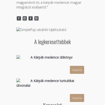
magyarokról és a kárpát-medencei magyar
integráció esélyeiről."
A legkeresettebbek
A Kárpát-medence útikönyv
Vásárlás
A Kárpát-medence turisztikai
útvonalai
Vásárlás