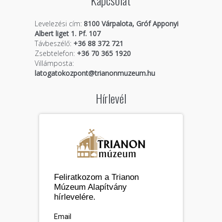
Kapcsolat
Levelezési cím:
8100 Várpalota, Gróf Apponyi
Albert liget 1. Pf. 107
Távbeszélő:
+36 88 372 721
Zsebtelefon:
+36 70 365 1920
Villámposta:
latogatokozpont@trianonmuzeum.hu
Hírlevél