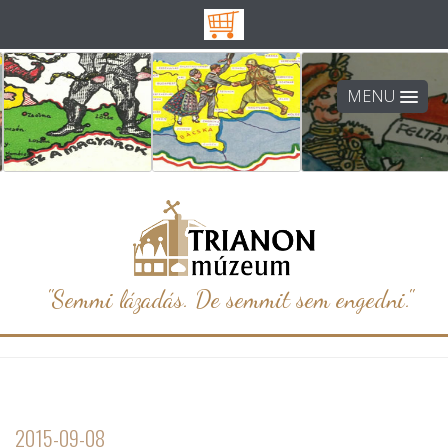
MENU
"Semmi lázadás. De semmit sem engedni."
2015-09-08