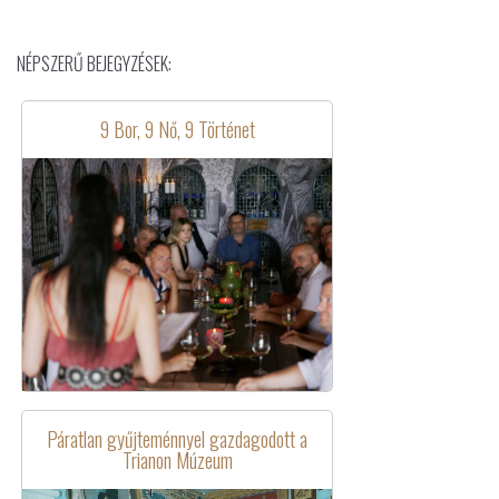
NÉPSZERŰ BEJEGYZÉSEK:
9 Bor, 9 Nő, 9 Történet
Páratlan gyűjteménnyel gazdagodott a
Trianon Múzeum