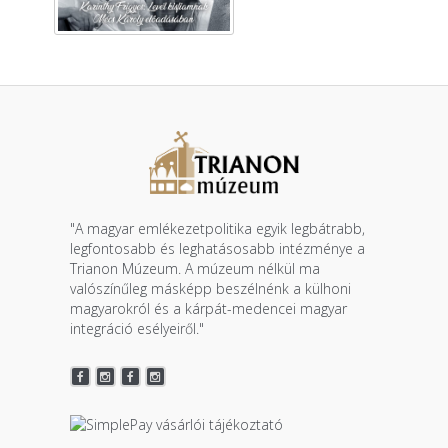
"A magyar emlékezetpolitika egyik legbátrabb,
legfontosabb és leghatásosabb intézménye a
Trianon Múzeum. A múzeum nélkül ma
valószínűleg másképp beszélnénk a külhoni
magyarokról és a kárpát-medencei magyar
integráció esélyeiről."