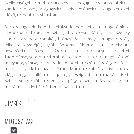
szellemiségéhez méltó park készül, megújult díszburkolatokkal,
kandeláberekkel, virágágyakkal, dísznövényekkel, angolkerteket
idéző, romantikus stílusban.
A rózsalugasok között sétálva felfedezhetik a látogatóink a
szoborpark bronz büsztjeit, Kratochvil Károlyt, a
Székely
Hadosztály parancsnokát, Prónay Pált a nyugat-magyarországi
felkelés vezetőjét, gróf Apponyi Albertet (a kastélypark
névadóját), Polner Ödönt a pozsonyi Erzsébet
Tudományegyetem rektorát és a korszak több meghatározó
magyar egyéniségét. A park központi részén Országzászló áll
majd, melynek talpazatát
Simor Márton szobrászművésznek a
világon egyedülálló munkája, egy leszíjazott turulmadár díszít.
Színes virágokból Irredenta virágágy készül, a Szabadság téri
mintájára, melyet 1945-ben pusztítottak el.
CÍMKÉK:
MEGOSZTÁS: