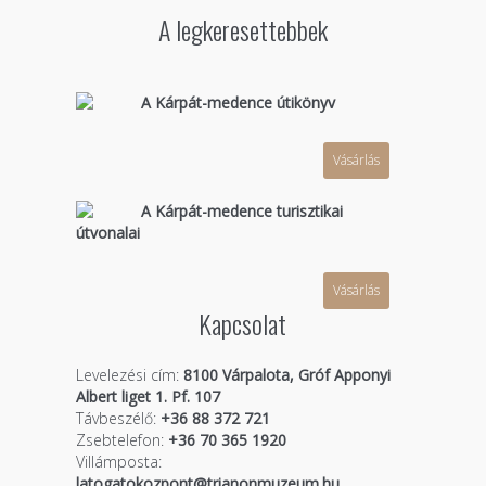
A legkeresettebbek
A Kárpát-medence útikönyv
Vásárlás
A Kárpát-medence turisztikai
útvonalai
Vásárlás
Kapcsolat
Levelezési cím:
8100 Várpalota, Gróf Apponyi
Albert liget 1. Pf. 107
Távbeszélő:
+36 88 372 721
Zsebtelefon:
+36 70 365 1920
Villámposta:
latogatokozpont@trianonmuzeum.hu