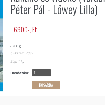
Péter Pál - Lőwey Lilla)
6900-, Ft
- 700 g
Cikkszám: 7082
Súly: 1 kg
Darabszám: