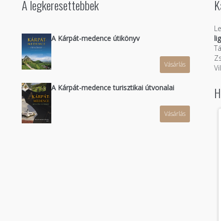
A legkeresettebbek
K
Le
A Kárpát-medence útikönyv
li
Tá
Zs
Vásárlás
n
Vi
A Kárpát-medence turisztikai útvonalai
H
Vásárlás