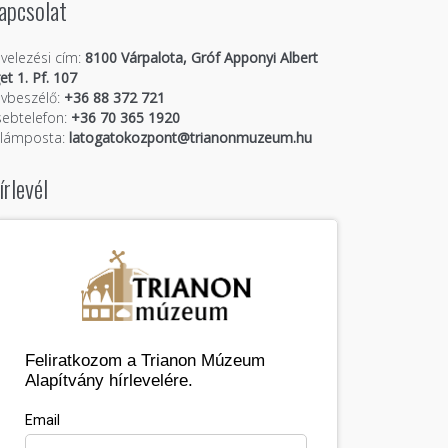
apcsolat
velezési cím:
8100 Várpalota, Gróf Apponyi Albert
get 1. Pf. 107
vbeszélő:
+36 88 372 721
ebtelefon:
+36 70 365 1920
llámposta:
latogatokozpont@trianonmuzeum.hu
írlevél