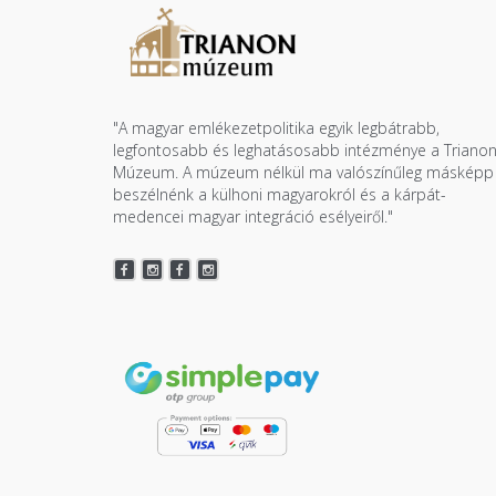
"A magyar emlékezetpolitika egyik legbátrabb,
legfontosabb és leghatásosabb intézménye a Triano
Múzeum. A múzeum nélkül ma valószínűleg másképp
beszélnénk a külhoni magyarokról és a kárpát-
medencei magyar integráció esélyeiről."