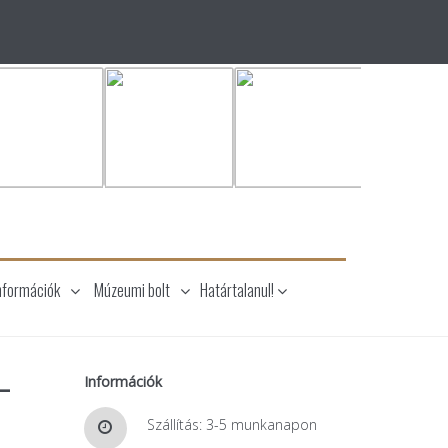
nformációk
Múzeumi bolt
Határtalanul!
-
Információk
i
Szállítás: 3-5 munkanapon