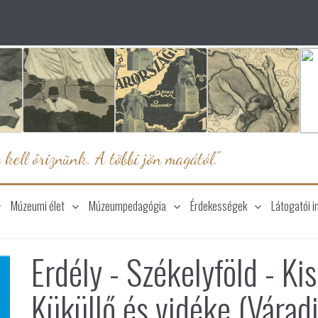
 kell őriznünk. A többi jön magától."
Múzeumi élet
Múzeumpedagógia
Érdekességek
Látogatói i
Erdély - Székelyföld - Kis
Küküllő és vidéke (Várad