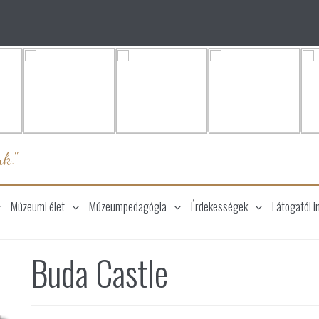
k."
Múzeumi élet
Múzeumpedagógia
Érdekességek
Látogatói i
Buda Castle