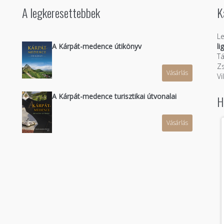
A legkeresettebbek
K
Le
A Kárpát-medence útikönyv
li
Tá
Zs
Vásárlás
n
Vi
A Kárpát-medence turisztikai útvonalai
H
Vásárlás