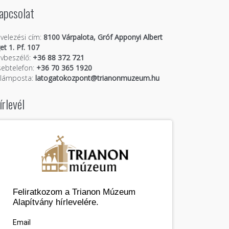
apcsolat
velezési cím:
8100 Várpalota, Gróf Apponyi Albert
get 1. Pf. 107
vbeszélő:
+36 88 372 721
ebtelefon:
+36 70 365 1920
llámposta:
latogatokozpont@trianonmuzeum.hu
írlevél