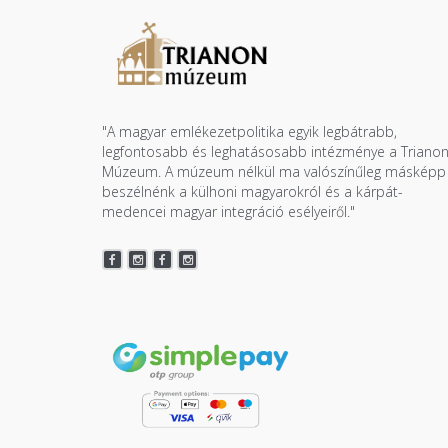
"A magyar emlékezetpolitika egyik legbátrabb,
legfontosabb és leghatásosabb intézménye a Triano
Múzeum. A múzeum nélkül ma valószínűleg másképp
beszélnénk a külhoni magyarokról és a kárpát-
medencei magyar integráció esélyeiről."