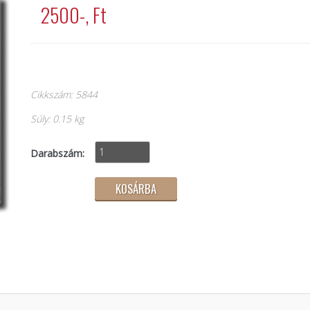
2500-, Ft
Cikkszám: 5844
Súly: 0.15 kg
Darabszám: