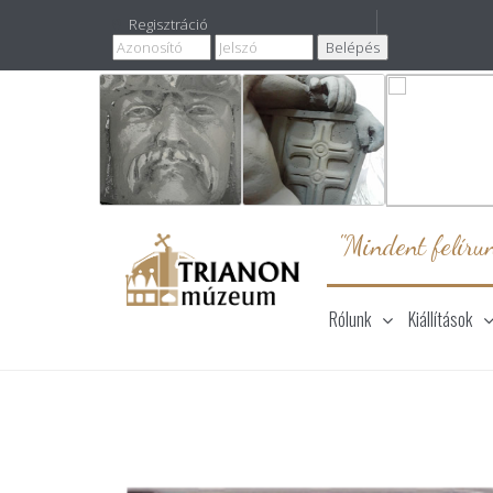
Regisztráció
"Mindent felírun
Rólunk
Kiállítások