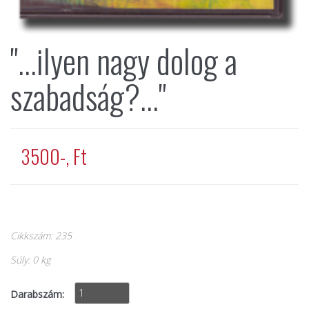
"...ilyen nagy dolog a
szabadság?..."
3500-, Ft
Cikkszám: 235
Súly: 0 kg
Darabszám: