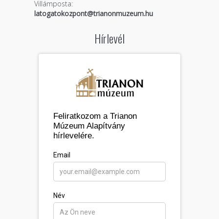
Villámposta:
latogatokozpont@trianonmuzeum.hu
Hírlevél