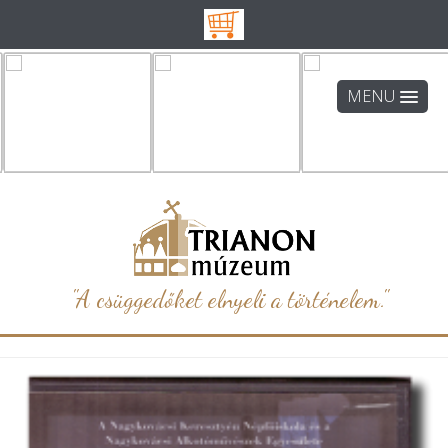
MENU
"A csüggedőket elnyeli a történelem."