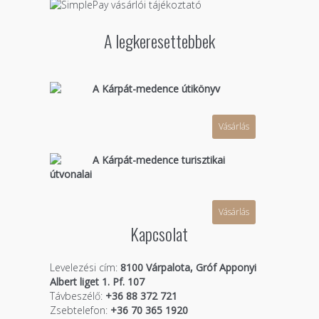
A legkeresettebbek
A Kárpát-medence útikönyv
Vásárlás
A Kárpát-medence turisztikai
útvonalai
Vásárlás
Kapcsolat
Levelezési cím:
8100 Várpalota, Gróf Apponyi
Albert liget 1. Pf. 107
Távbeszélő:
+36 88 372 721
Zsebtelefon:
+36 70 365 1920