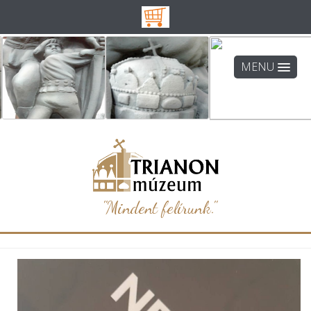
MENU
"Mindent felírunk."