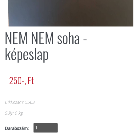
NEM NEM soha -
képeslap
250-, Ft
Cikkszám: 5563
Súly: 0 kg
Darabszám: