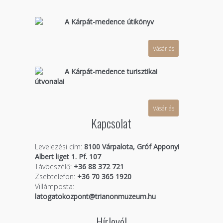
A Kárpát-medence útikönyv
Vásárlás
A Kárpát-medence turisztikai
útvonalai
Vásárlás
Kapcsolat
Levelezési cím:
8100 Várpalota, Gróf Apponyi
Albert liget 1. Pf. 107
Távbeszélő:
+36 88 372 721
Zsebtelefon:
+36 70 365 1920
Villámposta:
latogatokozpont@trianonmuzeum.hu
Hírlevél