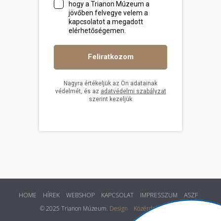
HOME
HÍREK
WEBSHOP
KAPCSOLAT
IMPRESSZUM
ASZF
© 2025 Trianon Múzeum.
Design
Közérdekű adatok