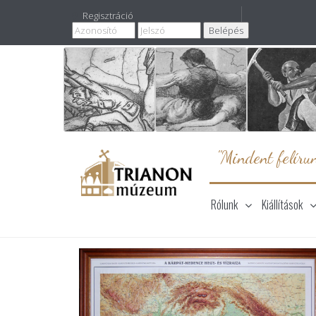
Regisztráció
"Mindent felírun
Rólunk
Kiállítások