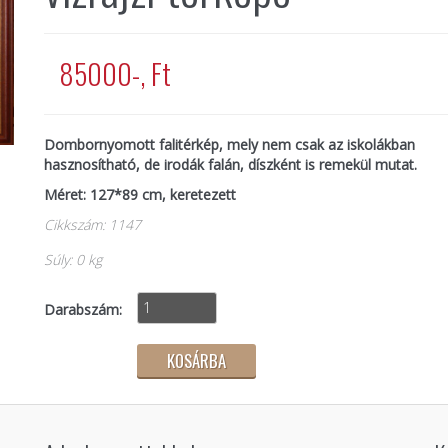
85000-, Ft
Dombornyomott falitérkép, mely nem csak az iskolákban
hasznosítható, de irodák falán, díszként is remekül mutat.
Méret: 127*89 cm, keretezett
Cikkszám: 1147
Súly: 0 kg
Darabszám: