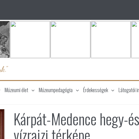
k."
Múzeumi élet
Múzeumpedagógia
Érdekességek
Látogatói i
Kárpát-Medence hegy-é
vízrajzi térképe