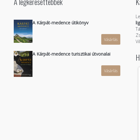
A legkeresettebbek
K
Le
A Kárpát-medence útikönyv
li
Tá
Zs
Vásárlás
n
Vi
A Kárpát-medence turisztikai útvonalai
H
Vásárlás