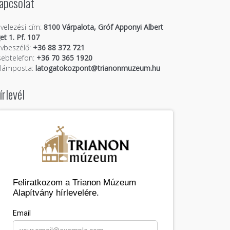
apcsolat
velezési cím:
8100 Várpalota, Gróf Apponyi Albert
get 1. Pf. 107
vbeszélő:
+36 88 372 721
ebtelefon:
+36 70 365 1920
llámposta:
latogatokozpont@trianonmuzeum.hu
írlevél