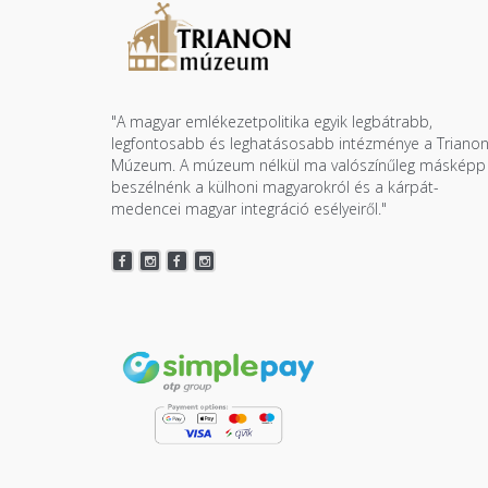
"A magyar emlékezetpolitika egyik legbátrabb,
legfontosabb és leghatásosabb intézménye a Triano
Múzeum. A múzeum nélkül ma valószínűleg másképp
beszélnénk a külhoni magyarokról és a kárpát-
medencei magyar integráció esélyeiről."