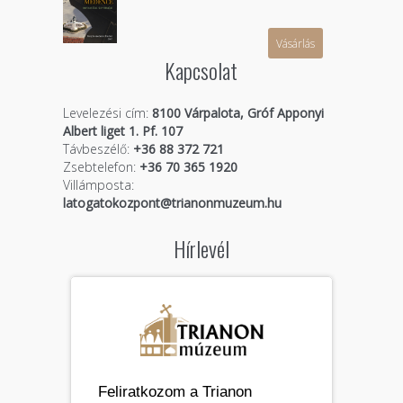
Vásárlás
Kapcsolat
Levelezési cím:
8100 Várpalota, Gróf Apponyi
Albert liget 1. Pf. 107
Távbeszélő:
+36 88 372 721
Zsebtelefon:
+36 70 365 1920
Villámposta:
latogatokozpont@trianonmuzeum.hu
Hírlevél