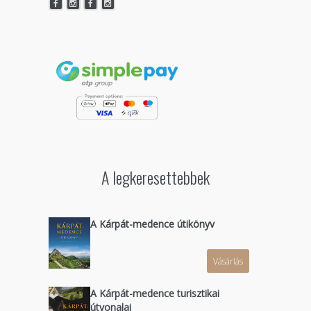
A legkeresettebbek
A Kárpát-medence útikönyv
Vásárlás
A Kárpát-medence turisztikai
útvonalai