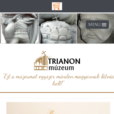
MENU
"Ezt a múzeumot egyszer minden magyarnak látni
kell!"