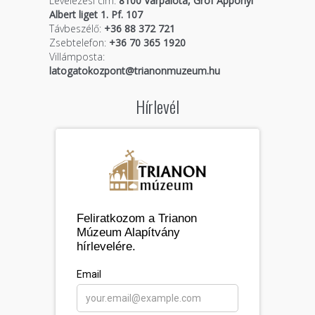
Levelezési cím:
8100 Várpalota, Gróf Apponyi
Albert liget 1. Pf. 107
Távbeszélő:
+36 88 372 721
Zsebtelefon:
+36 70 365 1920
Villámposta:
latogatokozpont@trianonmuzeum.hu
Hírlevél