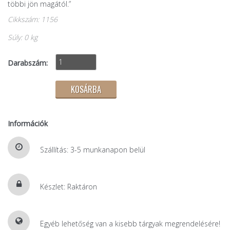
többi jön magától.”
Cikkszám: 1156
Súly: 0 kg
Darabszám:
Információk
Szállítás: 3-5 munkanapon belül
Készlet: Raktáron
Egyéb lehetőség van a kisebb tárgyak megrendelésére!