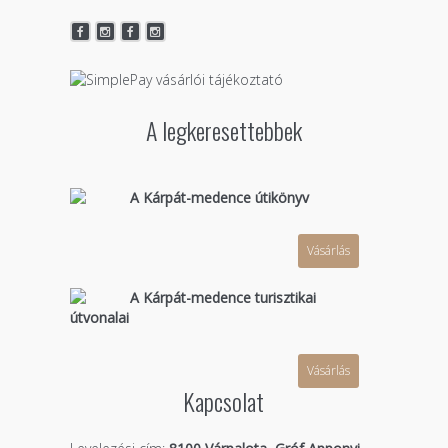
A legkeresettebbek
A Kárpát-medence útikönyv
Vásárlás
A Kárpát-medence turisztikai
útvonalai
Vásárlás
Kapcsolat