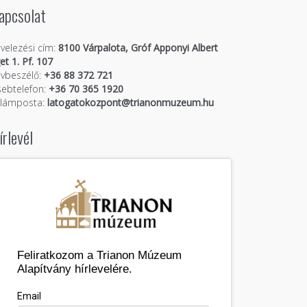
apcsolat
velezési cím:
8100 Várpalota, Gróf Apponyi Albert
get 1. Pf. 107
vbeszélő:
+36 88 372 721
ebtelefon:
+36 70 365 1920
llámposta:
latogatokozpont@trianonmuzeum.hu
írlevél