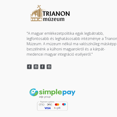
"A magyar emlékezetpolitika egyik legbátrabb,
legfontosabb és leghatásosabb intézménye a Triano
Múzeum. A múzeum nélkül ma valószínűleg másképp
beszélnénk a külhoni magyarokról és a kárpát-
medencei magyar integráció esélyeiről."