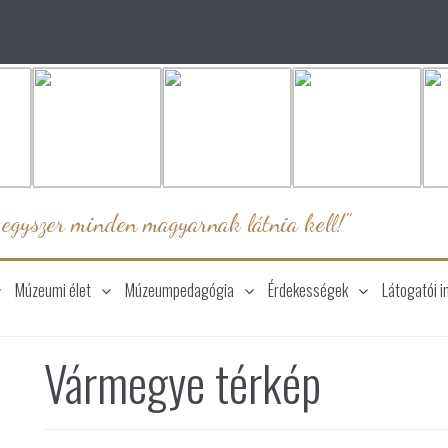
 egyszer minden magyarnak látnia kell!"
Múzeumi élet
Múzeumpedagógia
Érdekességek
Látogatói i
Vármegye térkép