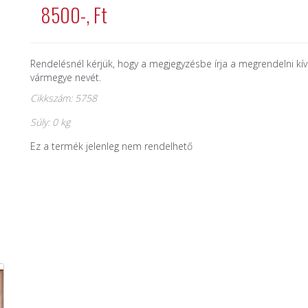
8500-, Ft
Rendelésnél kérjük, hogy a megjegyzésbe írja a megrendelni kí
vármegye nevét.
Cikkszám: 5758
Súly: 0 kg
Ez a termék jelenleg nem rendelhető