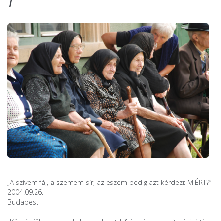
„A szívem fáj, a szemem sír, az eszem pedig azt kérdezi: MIÉRT?”
2004.09.26.
Budapest