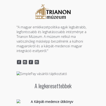
"A magyar emlékezetpolitika egyik legbátrabb,
legfontosabb és leghatásosabb intézménye a
Trianon Múzeum. A múzeum nélkül ma
valószínűleg másképp beszélnénk a külhoni
magyarokról és a kárpát-medencei magyar
integráció esélyeiről."
A legkeresettebbek
A Kárpát-medence útikönyv