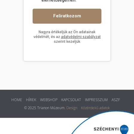
HOME
HÍREK
WEBSHOP
KAPCSOLAT
IMPRESSZUM
ASZF
© 2025 Trianon Múzeum.
Design
Közérdekű adatok