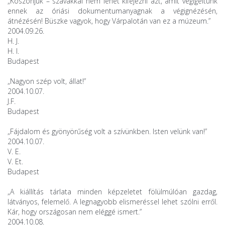
„Köszönjük – szavakkal nem lehet kifejezni azt, amit végigéltünk
ennek az óriási dokumentumanyagnak a végignézésén,
átnézésén! Büszke vagyok, hogy Várpalotán van ez a múzeum.”
2004.09.26.
H. J.
H. I.
Budapest
„Nagyon szép volt, állat!”
2004.10.07.
J.F.
Budapest
„Fájdalom és gyönyörűség volt a szívünkben. Isten velünk van!”
2004.10.07.
V. E.
V. Et.
Budapest
„A kiállítás tárlata minden képzeletet fölülmúlóan gazdag,
látványos, felemelő. A legnagyobb elismeréssel lehet szólni erről.
Kár, hogy országosan nem eléggé ismert.”
2004.10.08.