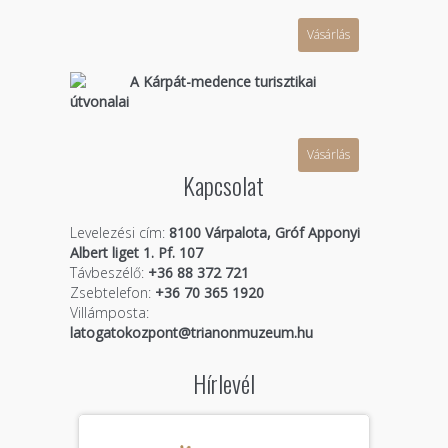
Vásárlás
A Kárpát-medence turisztikai
útvonalai
Vásárlás
Kapcsolat
Levelezési cím:
8100 Várpalota, Gróf Apponyi
Albert liget 1. Pf. 107
Távbeszélő:
+36 88 372 721
Zsebtelefon:
+36 70 365 1920
Villámposta:
latogatokozpont@trianonmuzeum.hu
Hírlevél