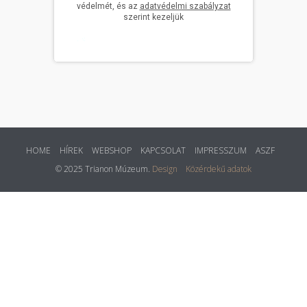
HOME
HÍREK
WEBSHOP
KAPCSOLAT
IMPRESSZUM
ASZF
© 2025 Trianon Múzeum.
Design
Közérdekű adatok