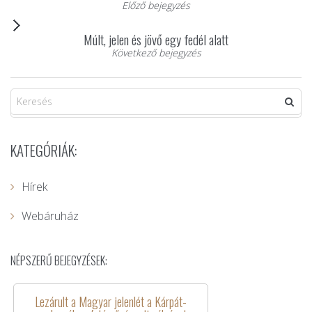
Előző bejegyzés
Múlt, jelen és jövő egy fedél alatt
Következő bejegyzés
KATEGÓRIÁK:
Hírek
Webáruház
NÉPSZERŰ BEJEGYZÉSEK:
Lezárult a Magyar jelenlét a Kárpát-