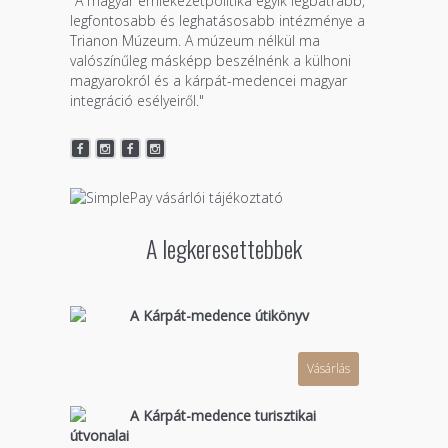
"A magyar emlékezetpolitika egyik legbátrabb,
legfontosabb és leghatásosabb intézménye a
Trianon Múzeum. A múzeum nélkül ma
valószínűleg másképp beszélnénk a külhoni
magyarokról és a kárpát-medencei magyar
integráció esélyeiről."
A legkeresettebbek
A Kárpát-medence útikönyv
Vásárlás
A Kárpát-medence turisztikai
útvonalai