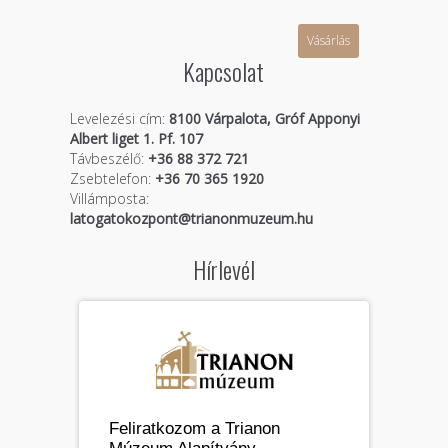
Vásárlás
Kapcsolat
Levelezési cím:
8100 Várpalota, Gróf Apponyi
Albert liget 1. Pf. 107
Távbeszélő:
+36 88 372 721
Zsebtelefon:
+36 70 365 1920
Villámposta:
latogatokozpont@trianonmuzeum.hu
Hírlevél