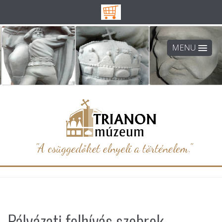
MENU
"A csüggedőket elnyeli a történelem."
Pályázati felhívás szobrok,