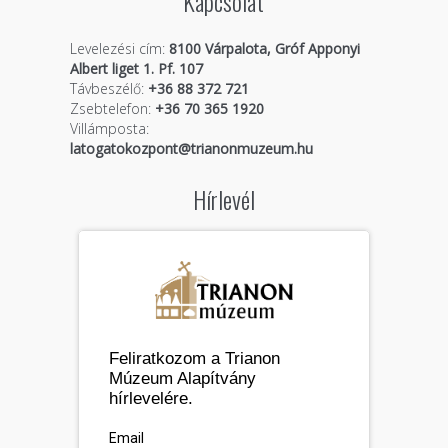
Kapcsolat
Levelezési cím:
8100 Várpalota, Gróf Apponyi
Albert liget 1. Pf. 107
Távbeszélő:
+36 88 372 721
Zsebtelefon:
+36 70 365 1920
Villámposta:
latogatokozpont@trianonmuzeum.hu
Hírlevél