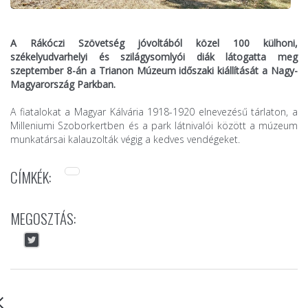
A Rákóczi Szövetség jóvoltából közel 100 külhoni,
székelyudvarhelyi és szilágysomlyói diák látogatta meg
szeptember 8-án a Trianon Múzeum időszaki kiállítását a Nagy-
Magyarország Parkban.
A fiatalokat a Magyar Kálvária 1918-1920 elnevezésű tárlaton, a
Milleniumi Szoborkertben és a park látnivalói között a múzeum
munkatársai kalauzolták végig a kedves vendégeket.
CÍMKÉK:
MEGOSZTÁS: