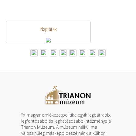
Naptárak
"A magyar emlékezetpolitika egyik legbátrabb,
legfontosabb és leghatásosabb intézménye a
Trianon Múzeum. A múzeum nélkül ma
valószínűleg másképp beszélnénk a külhoni