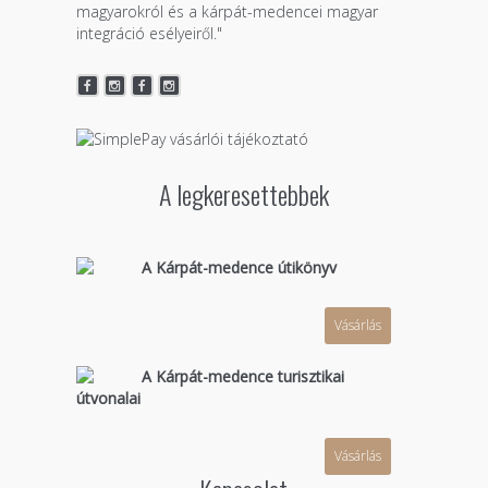
magyarokról és a kárpát-medencei magyar
integráció esélyeiről."
A legkeresettebbek
A Kárpát-medence útikönyv
Vásárlás
A Kárpát-medence turisztikai
útvonalai
Vásárlás