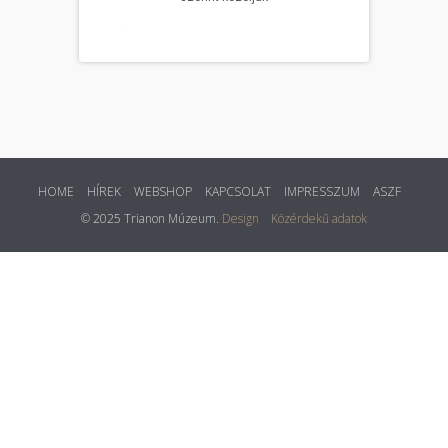
HOME
HÍREK
WEBSHOP
KAPCSOLAT
IMPRESSZUM
ASZF
© 2025 Trianon Múzeum.
Design
Közérdekű adatok