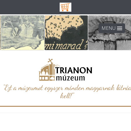
MENU
"Ezt a múzeumot egyszer minden magyarnak látni
kell!"