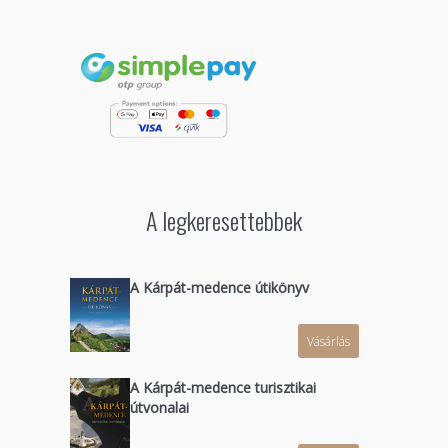
A legkeresettebbek
A Kárpát-medence útikönyv
Vásárlás
A Kárpát-medence turisztikai
útvonalai