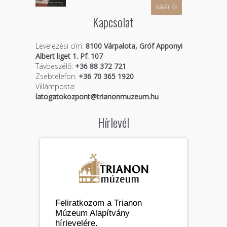
Vásárlás
Kapcsolat
Levelezési cím:
8100 Várpalota, Gróf Apponyi
Albert liget 1. Pf. 107
Távbeszélő:
+36 88 372 721
Zsebtelefon:
+36 70 365 1920
Villámposta:
latogatokozpont@trianonmuzeum.hu
Hírlevél