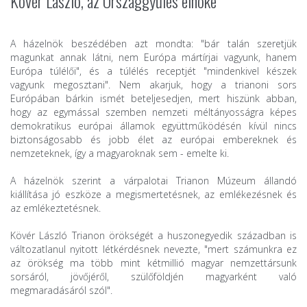
Kövér László, az Országgyűlés elnöke
A házelnök beszédében azt mondta: "bár talán szeretjük
magunkat annak látni, nem Európa mártírjai vagyunk, hanem
Európa túlélői", és a túlélés receptjét "mindenkivel készek
vagyunk megosztani". Nem akarjuk, hogy a trianoni sors
Európában bárkin ismét beteljesedjen, mert hiszünk abban,
hogy az egymással szemben nemzeti méltányosságra képes
demokratikus európai államok együttműködésén kívül nincs
biztonságosabb és jobb élet az európai embereknek és
nemzeteknek, így a magyaroknak sem - emelte ki.
A házelnök szerint a várpalotai Trianon Múzeum állandó
kiállítása jó eszköze a megismertetésnek, az emlékezésnek és
az emlékeztetésnek.
Kövér László Trianon örökségét a huszonegyedik században is
változatlanul nyitott létkérdésnek nevezte, "mert számunkra ez
az örökség ma több mint kétmillió magyar nemzettársunk
sorsáról, jövőjéről, szülőföldjén magyarként való
megmaradásáról szól".