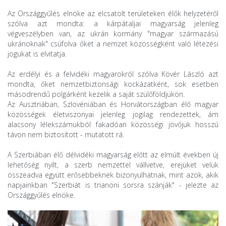
Az Országgyűlés elnöke az elcsatolt területeken élők helyzetéről
szólva azt mondta: a kárpátaljai magyarság jelenleg
végveszélyben van, az ukrán kormány "magyar származású
ukránoknak" csúfolva őket a nemzet közösségként való létezési
jogukat is elvitatja.
Az erdélyi és a felvidéki magyarokról szólva Kövér László azt
mondta, őket nemzetbiztonsági kockázatként, sok esetben
másodrendű polgárként kezelik a saját szülőföldjükön.
Az Ausztriában, Szlovéniában és Horvátországban élő magyar
közösségek életviszonyai jelenleg jogilag rendezettek, ám
alacsony lélekszámukból fakadóan közösségi jövőjük hosszú
távon nem biztosított - mutatott rá.
A Szerbiában élő délvidéki magyarság előtt az elmúlt években új
lehetőség nyílt, a szerb nemzettel vállvetve, erejüket velük
összeadva együtt erősebbeknek bizonyulhatnak, mint azok, akik
napjainkban "Szerbiát is trianoni sorsra szánják" - jelezte az
Országgyűlés elnöke.