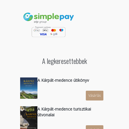
A legkeresettebbek
A Kárpát-medence útikönyv
Vásárlás
A Kárpát-medence turisztikai
útvonalai