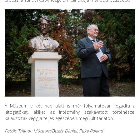
A Múzeum e két nap alatt is már folyamatosan fogadta a
látogatókat, akiket az intézmény szakavatott történészei
kalauzoltak végig a teljes egészében megújult tárlaton.
Fotók: Trianon Múzeum/Buzás Dániel, Peka Roland