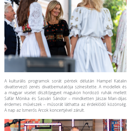
A kulturális programok sorát péntek délután Hampel Katalin
divattervező zenés divatbemutatója színesítette. A modellek és
a magyar viselet díszítőjegyeit magukon hordozó ruhák mellett
Sáfár Mónika és Sasvári Sándor – mindketten Jászai Mari-díjas
érdemes művészek – műsorát láthatta az érdeklődő közönség.
A nap az Ismerős Arcok koncertjével zárult.