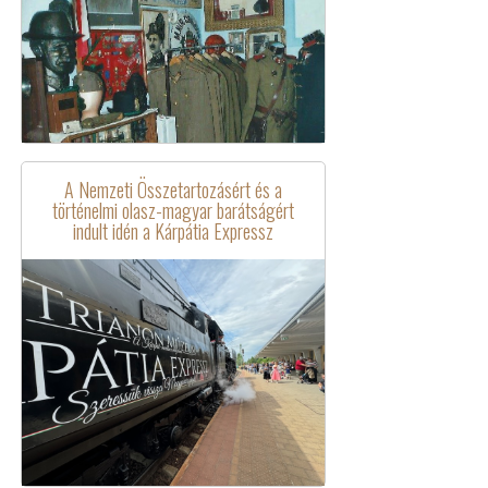
A Nemzeti Összetartozásért és a
történelmi olasz-magyar barátságért
indult idén a Kárpátia Expressz