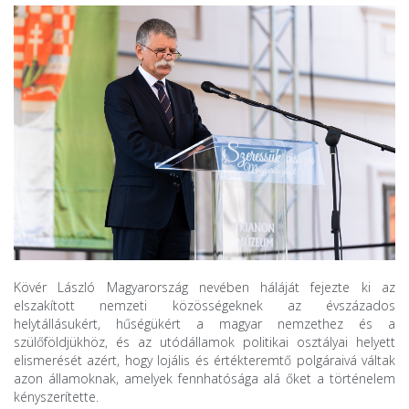
Kövér László Magyarország nevében háláját fejezte ki az
elszakított nemzeti közösségeknek az évszázados
helytállásukért, hűségükért a magyar nemzethez és a
szülőföldjükhöz, és az utódállamok politikai osztályai helyett
elismerését azért, hogy lojális és értékteremtő polgáraivá váltak
azon államoknak, amelyek fennhatósága alá őket a történelem
kényszerítette.