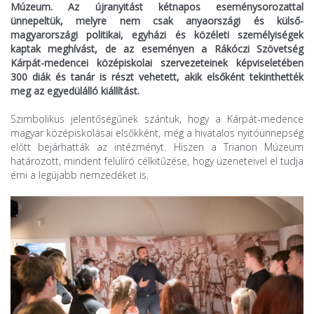
Múzeum. Az újranyitást kétnapos eseménysorozattal
ünnepeltük, melyre nem csak anyaországi és külső-
magyarországi politikai, egyházi és közéleti személyiségek
kaptak meghívást, de az eseményen a Rákóczi Szövetség
Kárpát-medencei középiskolai szervezeteinek képviseletében
300 diák és tanár is részt vehetett, akik elsőként tekinthették
meg az egyedülálló kiállítást.
Szimbolikus jelentőségűnek szántuk, hogy a Kárpát-medence
magyar középiskolásai elsőkként, még a hivatalos nyitóünnepség
előtt bejárhatták az intézményt. Hiszen a Trianon Múzeum
határozott, mindent felülíró célkitűzése, hogy üzeneteivel el tudja
érni a legújabb nemzedéket is.