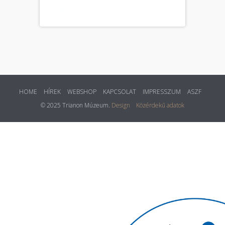
HOME
HÍREK
WEBSHOP
KAPCSOLAT
IMPRESSZUM
ASZF
© 2025 Trianon Múzeum.
Design
Közérdekű adatok