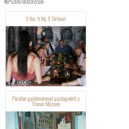
NÉPSZERŰ BEJEGYZÉSEK:
9 Bor, 9 Nő, 9 Történet
Páratlan gyűjteménnyel gazdagodott a
Trianon Múzeum