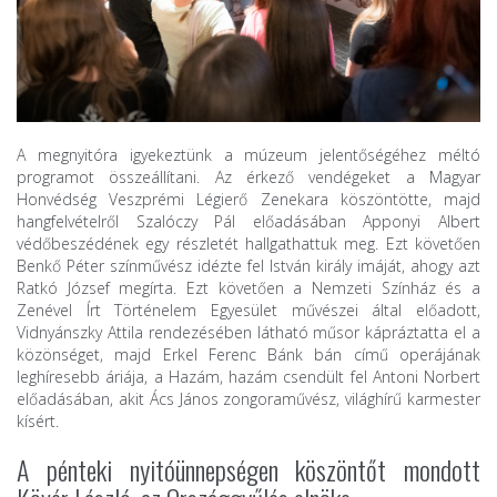
A megnyitóra igyekeztünk a múzeum jelentőségéhez méltó
programot összeállítani. Az érkező vendégeket a Magyar
Honvédség Veszprémi Légierő Zenekara köszöntötte, majd
hangfelvételről Szalóczy Pál előadásában Apponyi Albert
védőbeszédének egy részletét hallgathattuk meg. Ezt követően
Benkő Péter színművész idézte fel István király imáját, ahogy azt
Ratkó József megírta. Ezt követően a Nemzeti Színház és a
Zenével Írt Történelem Egyesület művészei által előadott,
Vidnyánszky Attila rendezésében látható műsor kápráztatta el a
közönséget, majd Erkel Ferenc Bánk bán című operájának
leghíresebb áriája, a Hazám, hazám csendült fel Antoni Norbert
előadásában, akit Ács János zongoraművész, világhírű karmester
kísért.
A pénteki nyitóünnepségen köszöntőt mondott