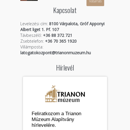
Vásárlás
Kapcsolat
Levelezési cím:
8100 Várpalota, Gróf Apponyi
Albert liget 1. Pf. 107
Távbeszélő:
+36 88 372 721
Zsebtelefon:
+36 70 365 1920
Villámposta:
latogatokozpont@trianonmuzeum.hu
Hírlevél