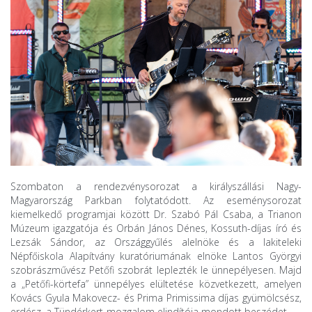
Szombaton a rendezvénysorozat a királyszállási Nagy-
Magyarország Parkban folytatódott. Az eseménysorozat
kiemelkedő programjai között Dr. Szabó Pál Csaba, a Trianon
Múzeum igazgatója és Orbán János Dénes, Kossuth-díjas író és
Lezsák Sándor, az Országgyűlés alelnöke és a lakiteleki
Népfőiskola Alapítvány kuratóriumának elnöke Lantos Györgyi
szobrászművész Petőfi szobrát leplezték le ünnepélyesen. Majd
a „Petőfi-körtefa” ünnepélyes elültetése közvetkezett, amelyen
Kovács Gyula Makovecz- és Prima Primissima díjas gyümölcsész,
erdész, a Tündérkert-mozgalom elindítója mondott beszédet.