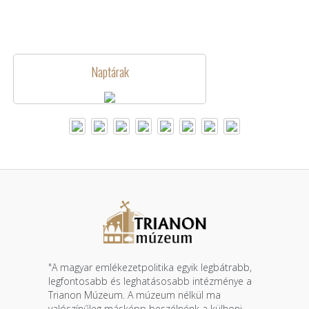
Naptárak
"A magyar emlékezetpolitika egyik legbátrabb,
legfontosabb és leghatásosabb intézménye a
Trianon Múzeum. A múzeum nélkül ma
valószínűleg másképp beszélnénk a külhoni