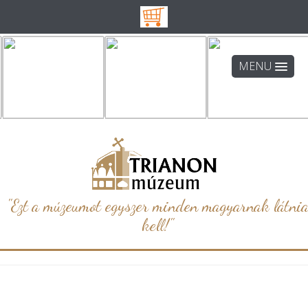
MENU
"Ezt a múzeumot egyszer minden magyarnak látni
kell!"