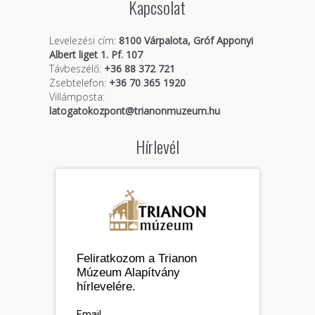
Kapcsolat
Levelezési cím:
8100 Várpalota, Gróf Apponyi
Albert liget 1. Pf. 107
Távbeszélő:
+36 88 372 721
Zsebtelefon:
+36 70 365 1920
Villámposta:
latogatokozpont@trianonmuzeum.hu
Hírlevél