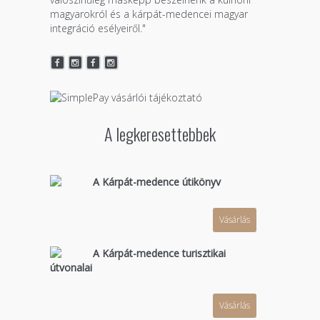
magyarokról és a kárpát-medencei magyar
integráció esélyeiről."
A legkeresettebbek
A Kárpát-medence útikönyv
Vásárlás
A Kárpát-medence turisztikai
útvonalai
Vásárlás