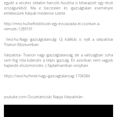
együtt a vesztes oldalon harcoló Ausztria is kiharapott egy részt
országunkból. Ma e becstelen és igazságtalan eseményre
emlékezünk Kárpát-medence-szerte.
http://mno.hu/belfold/kozel-egy-evszazada-el-csonkan-a-
nemzet-1289191
Veol.hu-Nagy igazságtalanság- Új kiállítás is nyílt a várpalotai
Trianon Múzeumban
Várpalota- Trianon nagy igazságtalanság, de a valóságban soha
sem fog róla kiderülni a teljes igazság. Én azonban nem vagyok
hajlandó elszomorodni, s fájdalmamban vonyítani.
https://veol.hu/hirek/nagy-igazsagtalansag-1704384
youtube.com-Összetartozás Napja Várpalotán :