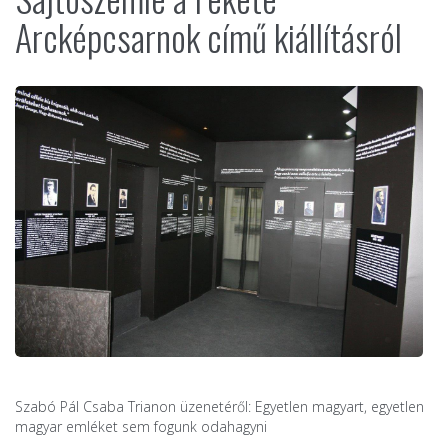
Arcképcsarnok című kiállításról
Szabó Pál Csaba Trianon üzenetéről: Egyetlen magyart, egyetlen
magyar emléket sem fogunk odahagyni