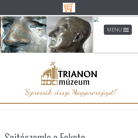
MENU
"Szeressük vissza Magyarországot!"
Sajtószemle a Fekete