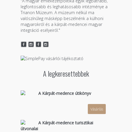
"A magyar emlékezetpolitika egyik legbátrabb,
legfontosabb és leghatásosabb intézménye a
Trianon Múzeum. A múzeum nélkül ma
valószínűleg másképp beszélnénk a külhoni
magyarokról és a kárpát-medencei magyar
integráció esélyeiről."
A legkeresettebbek
A Kárpát-medence útikönyv
Vásárlás
A Kárpát-medence turisztikai
útvonalai