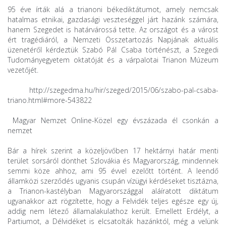
95 éve írták alá a trianoni békediktátumot, amely nemcsak
hatalmas etnikai, gazdasági veszteséggel járt hazánk számára,
hanem Szegedet is határvárossá tette. Az országot és a várost
ért tragédiáról, a Nemzeti Összetartozás Napjának aktuális
üzenetéről kérdeztük Szabó Pál Csaba történészt, a Szegedi
Tudományegyetem oktatóját és a várpalotai Trianon Múzeum
vezetőjét.
http://szegedma.hu/hir/szeged/2015/06/szabo-pal-csaba-
triano.html#more-543822
Magyar Nemzet Online-Közel egy évszázada él csonkán a
nemzet
Bár a hírek szerint a közeljövőben 17 hektárnyi határ menti
terület sorsáról dönthet Szlovákia és Magyarország, mindennek
semmi köze ahhoz, ami 95 évvel ezelőtt történt. A leendő
államközi szerződés ugyanis csupán vízügyi kérdéseket tisztázna,
a Trianon-kastélyban Magyarországgal aláíratott diktátum
ugyanakkor azt rögzítette, hogy a Felvidék teljes egésze egy új,
addig nem létező államalakulathoz került. Emellett Erdélyt, a
Partiumot, a Délvidéket is elcsatolták hazánktól, még a velünk