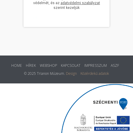
HOME
HÍREK
WEBSHOP
KAPCSOLAT
IMPRESSZUM
ASZF
© 2025 Trianon Múzeum.
Design
Közérdekű adatok