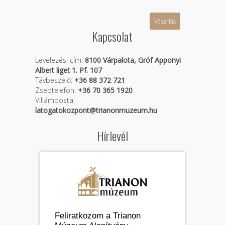
Vásárlás
Kapcsolat
Levelezési cím:
8100 Várpalota, Gróf Apponyi
Albert liget 1. Pf. 107
Távbeszélő:
+36 88 372 721
Zsebtelefon:
+36 70 365 1920
Villámposta:
latogatokozpont@trianonmuzeum.hu
Hírlevél