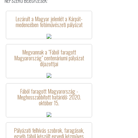
NÉPSZERŰ BEJEGYZÉSEK:
Lezárult a Magyar jelenlét a Kárpát-
medencében fotóművészeti pályázat
Megvannak a "Fából faragott
Magyarország" centenáriumi pályázat
díjazottjai
Fából faragott Magyarország -
Meghosszabbított határidő: 2020.
október 15.
Pályázati felhívás szobrok, faragások,
egyéb fából készült egyedi kézműves