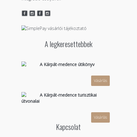
A legkeresettebbek
A Kárpát-medence útikönyv
Vásárlás
A Kárpát-medence turisztikai
útvonalai
Vásárlás
Kapcsolat