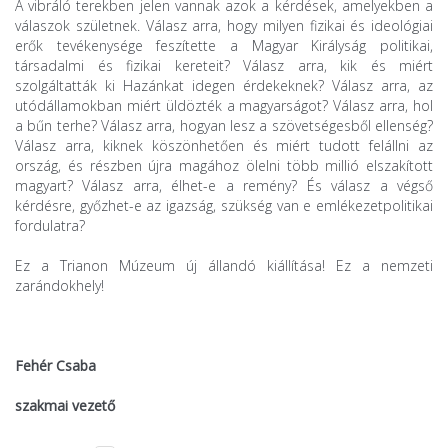
A vibráló terekben jelen vannak azok a kérdések, amelyekben a
válaszok születnek. Válasz arra, hogy milyen fizikai és ideológiai
erők tevékenysége feszítette a Magyar Királyság politikai,
társadalmi és fizikai kereteit? Válasz arra, kik és miért
szolgáltatták ki Hazánkat idegen érdekeknek? Válasz arra, az
utódállamokban miért üldözték a magyarságot? Válasz arra, hol
a bűn terhe? Válasz arra, hogyan lesz a szövetségesből ellenség?
Válasz arra, kiknek köszönhetően és miért tudott felállni az
ország, és részben újra magához ölelni több millió elszakított
magyart? Válasz arra, élhet-e a remény? És válasz a végső
kérdésre, győzhet-e az igazság, szükség van e emlékezetpolitikai
fordulatra?
Ez a Trianon Múzeum új állandó kiállítása! Ez a nemzeti
zarándokhely!
Fehér Csaba
szakmai vezető