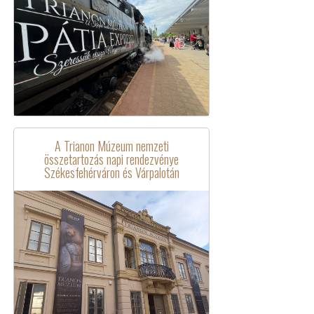
A Trianon Múzeum nemzeti
összetartozás napi rendezvénye
Székesfehérváron és Várpalotán