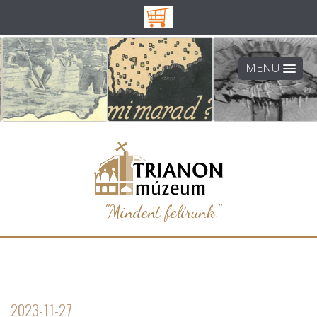
MENU
"Mindent felírunk."
2023-11-27