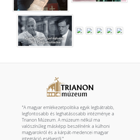
"A magyar emlékezetpolitika egyik legbátrabb,
legfontosabb és leghatásosabb intézménye a
Trianon Múzeum. A múzeum nélkül ma
valószínűleg másképp beszélnénk a külhoni
magyarokról és a kárpát-medencei magyar
integráció esélyeiről."