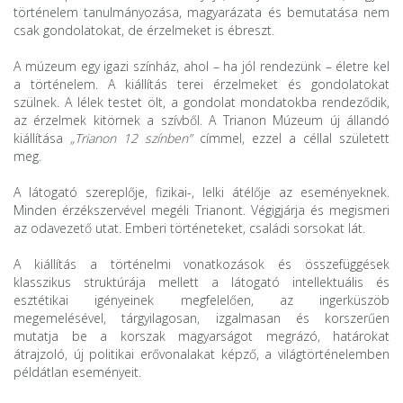
történelem tanulmányozása, magyarázata és bemutatása nem
csak gondolatokat, de érzelmeket is ébreszt.
A múzeum egy igazi színház, ahol – ha jól rendezünk – életre kel
a történelem. A kiállítás terei érzelmeket és gondolatokat
szülnek. A lélek testet ölt, a gondolat mondatokba rendeződik,
az érzelmek kitörnek a szívből. A Trianon Múzeum új állandó
kiállítása
„Trianon 12 színben”
címmel, ezzel a céllal született
meg.
A látogató szereplője, fizikai-, lelki átélője az eseményeknek.
Minden érzékszervével megéli Trianont. Végigjárja és megismeri
az odavezető utat. Emberi történeteket, családi sorsokat lát.
A kiállítás a történelmi vonatkozások és összefüggések
klasszikus struktúrája mellett a látogató intellektuális és
esztétikai igényeinek megfelelően, az ingerküszöb
megemelésével, tárgyilagosan, izgalmasan és korszerűen
mutatja be a korszak magyarságot megrázó, határokat
átrajzoló, új politikai erővonalakat képző, a világtörténelemben
példátlan eseményeit.