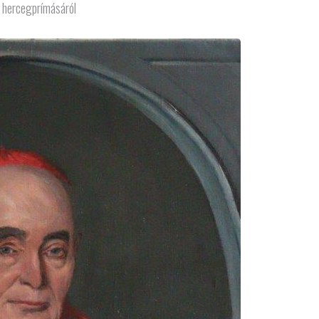
 hercegprímásáról