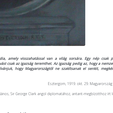
dia, amely visszahatással van a világ sorsára. Egy nép csak pi
st csak az igazság teremthet. Az igazság pedig az, hogy a nemze
Kívánjuk, hogy Magyarországtól ne szakítsanak el senkit, megké
Esztergom, 1919. okt. 29. Magyarország
János, Sir George Clark angol diplomatához, antant-megbízotthoz írt l