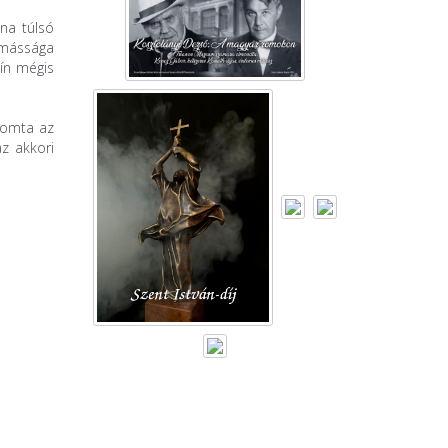
na túlsó
ímássága
kín mégis
yomta az
z akkori