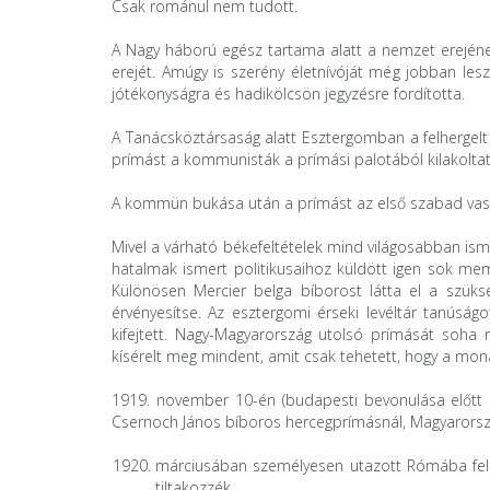
Csak románul nem tudott.
A Nagy háború egész tartama alatt a nemzet erejének
erejét. Amúgy is szerény életnívóját még jobban lesz
jótékonyságra és hadikölcsön jegyzésre fordította.
A Tanácsköztársaság alatt Esztergomban a felhergelt
prímást a kommunisták a prímási palotából kilakolta
A kommün bukása után a prímást az első szabad vasár
Mivel a várható békefeltételek mind világosabban ism
hatalmak ismert politikusaihoz küldött igen sok m
Különösen Mercier belga bíborost látta el a szükség
érvényesítse. Az esztergomi érseki levéltár tanúság
kifejtett. Nagy-Magyarország utolsó prímását soha
kísérelt meg mindent, amit csak tehetett, hogy a mo
1919. november 10-én (budapesti bevonulása előtt 6 
Csernoch János bíboros hercegprímásnál, Magyarorszá
márciusában személyesen utazott Rómába felké
tiltakozzék.