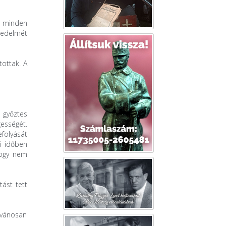
a minden
övedelmét
ottak. A
a győztes
ességét.
folyását
i időben
hogy nem
ást tett
lvánosan