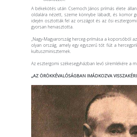
A békekötés után Csernoch János prímás élete álla
oldalára nézett, szeme könnybe lábadt, és komor g
idején osztották fel az országot és az ősi esztergomi
gyorsan hervasztotta.
„Nagy-Magyarország herceg-prímása a koporsóból azt 
olyan ország, amely egy egyszerű tót fiút a hercegp
kultuszminiszternek.
Az esztergomi székesegyházban levő síremlékére a mag
„AZ ÖRÖKKÉVALÓSÁGBAN IMÁDKOZVA VISSZAKÉRI