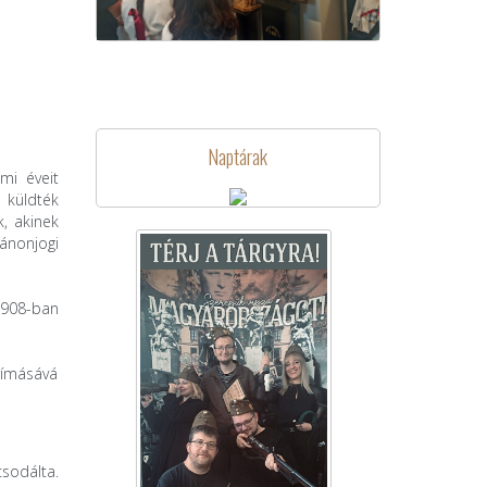
Naptárak
mi éveit
 küldték
k, akinek
kánonjogi
1908-ban
prímásává
csodálta.