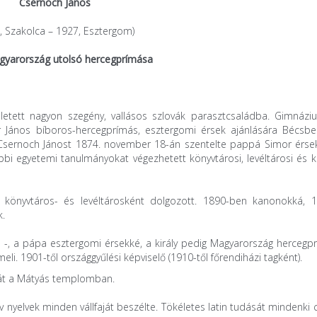
Csernoch János
, Szakolca – 1927, Esztergom)
yarország utolsó hercegprímása
letett nagyon szegény, vallásos szlovák parasztcsaládba. Gimnáziu
r János bíboros-hercegprímás, esztergomi érsek ajánlására Bécsbe
ott Csernoch Jánost 1874. november 18-án szentelte pappá Simor érse
ábbi egyetemi tanulmányokat végezhetett könyvtárosi, levéltárosi és 
 könyvtáros- és levéltárosként dolgozott. 1890-ben kanonokká, 
k.
án -, a pápa esztergomi érsekké, a király pedig Magyarország herceg
i. 1901-től országgyűlési képviselő (1910-től főrendiházi tagként).
itát a Mátyás templomban.
v nyelvek minden vállfaját beszélte. Tökéletes latin tudását mindenki 