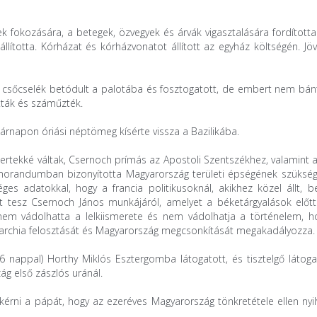
 fokozására, a betegek, özvegyek és árvák vigasztalására fordított
állította. Kórházat és kórházvonatot állított az egyház költségén. J
 csőcselék betódult a palotába és fosztogatott, de embert nem bánt
tták és száműzték.
napon óriási néptömeg kísérte vissza a Bazilikába.
ertekké váltak, Csernoch prímás az Apostoli Szentszékhez, valamint 
emorandumban bizonyította Magyarország területi épségének szükség
es adatokkal, hogy a francia politikusoknál, akikhez közel állt, be
ot tesz Csernoch János munkájáról, amelyet a béketárgyalások előtt
 nem vádolhatta a lelkiismerete és nem vádolhatja a történelem, 
narchia felosztását és Magyarország megcsonkítását megakadályozza.
nappal) Horthy Miklós Esztergomba látogatott, és tisztelgő látogat
g első zászlós uránál.
rni a pápát, hogy az ezeréves Magyarország tönkretétele ellen nyi