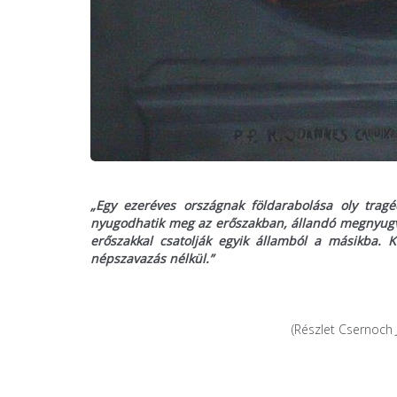
„Egy ezeréves országnak földarabolása oly tragé
nyugodhatik meg az erőszakban, állandó megnyugvá
erőszakkal csatolják egyik államból a másikba. 
népszavazás nélkül.”
(Részlet Csernoch 