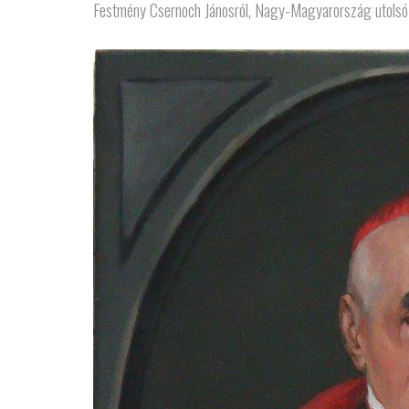
Festmény Csernoch Jánosról, Nagy-Magyarország utolsó