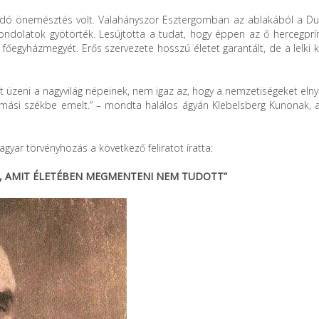
ndó önemésztés volt. Valahányszor Esztergomban az ablakából a Du
ondolatok gyötörték. Lesújtotta a tudat, hogy éppen az ő hercegpr
 főegyházmegyét. Erős szervezete hosszú életet garantált, de a lelki 
üzeni a nagyvilág népeinek, nem igaz az, hogy a nemzetiségeket eln
rímási székbe emelt.” – mondta halálos ágyán Klebelsberg Kunonak, a
yar törvényhozás a következő feliratot íratta:
, AMIT ÉLETÉBEN MEGMENTENI NEM TUDOTT”