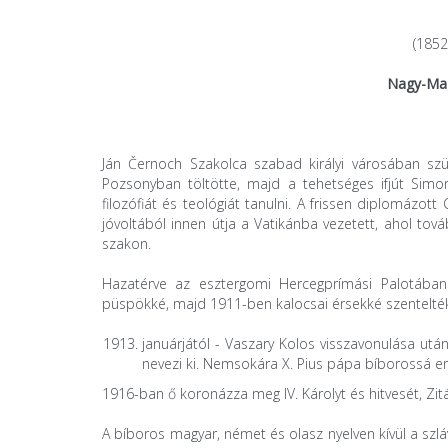
(1852
Nagy-Mag
Ján Černoch
Szakolca szabad királyi városában szü
Pozsonyban töltötte, majd a tehetséges ifjút Simo
filozófiát és teológiát tanulni. A frissen diplomáz
jóvoltából innen útja a Vatikánba vezetett, ahol tov
szakon.
Hazatérve az esztergomi Hercegprímási Palotában
püspökké, majd 1911-ben kalocsai érsekké szentelté
januárjától - Vaszary Kolos visszavonulása ut
nevezi ki. Nemsokára X. Pius pápa bíborossá emel
1916-ban ő koronázza meg IV. Károlyt és hitvesét, Z
A bíboros magyar, német és olasz nyelven kívül a szlá