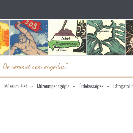
. De semmit sem engedni."
Múzeumi élet
Múzeumpedagógia
Érdekességek
Látogatói i