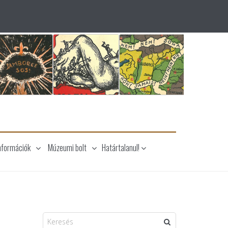
nformációk
Múzeumi bolt
Határtalanul!