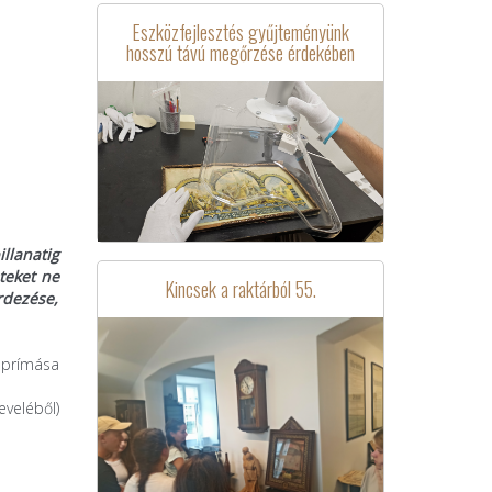
Eszközfejlesztés gyűjteményünk
hosszú távú megőrzése érdekében
llanatig
teket ne
Kincsek a raktárból 55.
rdezése,
 prímása
eveléből)