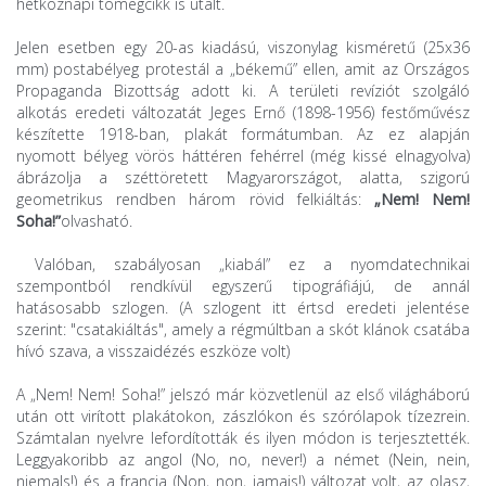
hétköznapi tömegcikk is utalt.
Jelen esetben egy 20-as kiadású, viszonylag kisméretű (25x36
mm) postabélyeg protestál a „békemű” ellen, amit az Országos
Propaganda Bizottság adott ki. A területi revíziót szolgáló
alkotás eredeti változatát Jeges Ernő (1898-1956) festőművész
készítette 1918-ban, plakát formátumban. Az ez alapján
nyomott bélyeg vörös háttéren fehérrel (még kissé elnagyolva)
ábrázolja a széttöretett Magyarországot, alatta, szigorú
geometrikus rendben három rövid felkiáltás:
„Nem! Nem!
Soha!”
olvasható.
Valóban, szabályosan „kiabál” ez a nyomdatechnikai
szempontból rendkívül egyszerű tipográfiájú, de annál
hatásosabb szlogen. (A szlogent itt értsd eredeti jelentése
szerint: "csatakiáltás", amely a régmúltban a skót klánok csatába
hívó szava, a visszaidézés eszköze volt)
A „Nem! Nem! Soha!” jelszó már közvetlenül az első világháború
után ott virított plakátokon, zászlókon és szórólapok tízezrein.
Számtalan nyelvre lefordították és ilyen módon is terjesztették.
Leggyakoribb az angol (No, no, never!) a német (Nein, nein,
niemals!) és a francia (Non, non, jamais!) változat volt, az olasz,