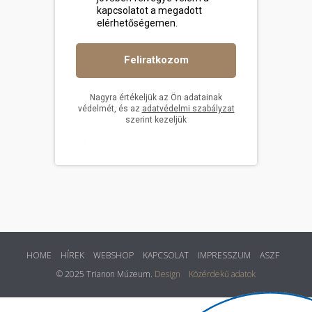
HOME
HÍREK
WEBSHOP
KAPCSOLAT
IMPRESSZUM
ASZF
© 2025 Trianon Múzeum.
Design
Közérdekű adatok