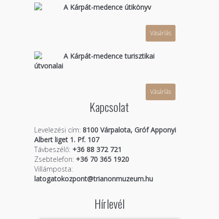
A Kárpát-medence útikönyv
Vásárlás
A Kárpát-medence turisztikai
útvonalai
Vásárlás
Kapcsolat
Levelezési cím:
8100 Várpalota, Gróf Apponyi
Albert liget 1. Pf. 107
Távbeszélő:
+36 88 372 721
Zsebtelefon:
+36 70 365 1920
Villámposta:
latogatokozpont@trianonmuzeum.hu
Hírlevél