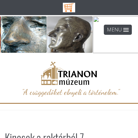
MENU
"A csüggedőket elnyeli a történelem."
Kincsek a raktárból 7.