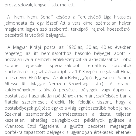
orosz, szlovák, lengyel… stb. mellett.
A „Nem! Nem! Soha!” később a Területvédő Liga hivatalos
jelmondata és egy József Attila vers címe, számtalan helyen
megjelent legyen szó szoborról, térképről, rajzról, íróeszközről,
pecsétről, falvédőről, bélyegről…
A Magyar Királyi posta az 1920-as, 30-as, 40-es években
rengeteg, az itt bemutatotthoz hasonló bélyeget adott ki
hozzájárulva a nemzeti emlékezetpolitika aktivizálásához. Több
korabeli egyesület specializálódott tematikus sorozatok
kiadására és regisztrálására. (pl.: az 1913 végén megalakult Elma,
teljes nevén Első Magyar Alkalmi Bélyeggyűjtők Egyesülete, Sanum
Altesse Rt., Magyar Nemzeti Szövetség… stb.) A korabeli
küldeményeken található pecsételt bélyegek, vagy éppen a
postatiszta, használatlan példányok ma már „csak”elsősorban a
filatélia szerelmeseit érdekli. Ne feledjük viszont, hogy a
postabélyegek gyűjtése egyike a világ legnépszerűbb hobbijainak.
Szakmai szempontból természetesen a tiszta, teljesen
kezeletlen, lehetőleg bélyegblokkos példányok gyűjtése a
kívánatos. Ettől függetlenül a gyűrött, pecsétes, megsárgult
borítékra tapasztott bélyegek is ugyanolyan értékesek lehetnek