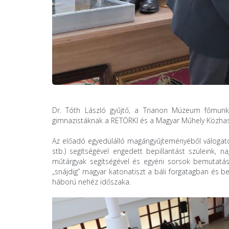
Dr. Tóth László gyűjtő, a Trianon Múzeum főmunka
gimnazistáknak a RETÖRKI és a Magyar Műhely Közhas
Az előadó egyedülálló magángyűjteményéből válogatott
stb.) segítségével engedett bepillantást szüleink, 
műtárgyak segítségével és egyéni sorsok bemutatásá
„snájdig” magyar katonatiszt a báli forgatagban és b
háború nehéz időszaka.