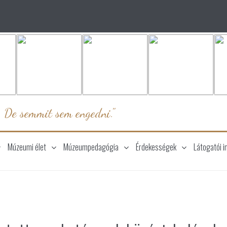
. De semmit sem engedni."
Múzeumi élet
Múzeumpedagógia
Érdekességek
Látogatói i