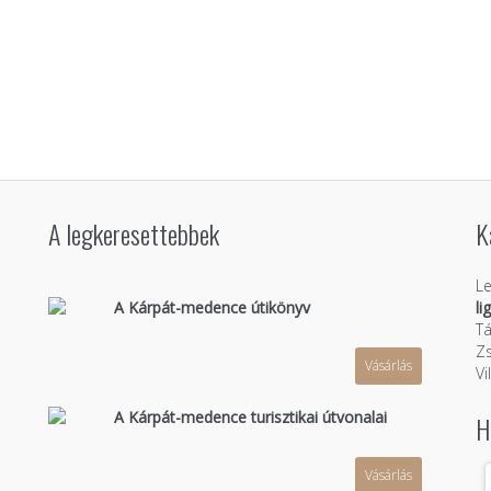
A legkeresettebbek
K
Le
A Kárpát-medence útikönyv
li
Tá
Zs
Vásárlás
n
Vi
A Kárpát-medence turisztikai útvonalai
H
Vásárlás