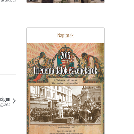
Naptárak
óságon
gyzés