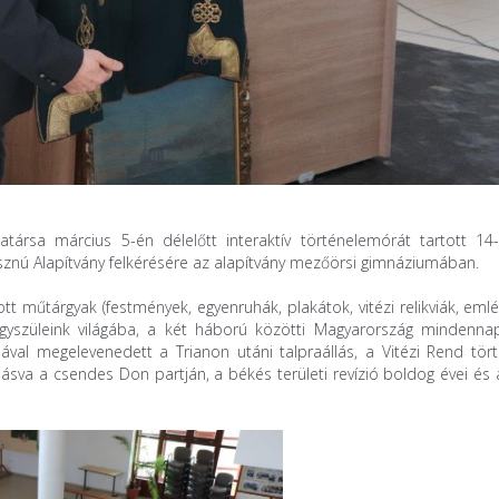
társa március 5-én délelőtt interaktív történelemórát tartott 14
znú Alapítvány felkérésére az alapítvány mezőörsi gimnáziumában.
 műtárgyak (festmények, egyenruhák, plakátok, vitézi relikviák, eml
nagyszüleink világába, a két háború közötti Magyarország mindennap
val megelevenedett a Trianon utáni talpraállás, a Vitézi Rend tört
eásva a csendes Don partján, a békés területi revízió boldog évei és