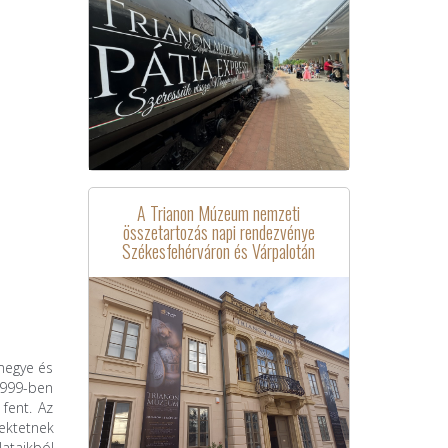
A Trianon Múzeum nemzeti
összetartozás napi rendezvénye
Székesfehérváron és Várpalotán
megye és
1999-ben
fent. Az
ektetnek
ataikból