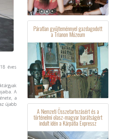
Páratlan gyűjteménnyel gazdagodott
a Trianon Múzeum
-18 éves
éktárgyak
jaiba. A
énete, a
 az újabb
A Nemzeti Összetartozásért és a
történelmi olasz-magyar barátságért
indult idén a Kárpátia Expressz