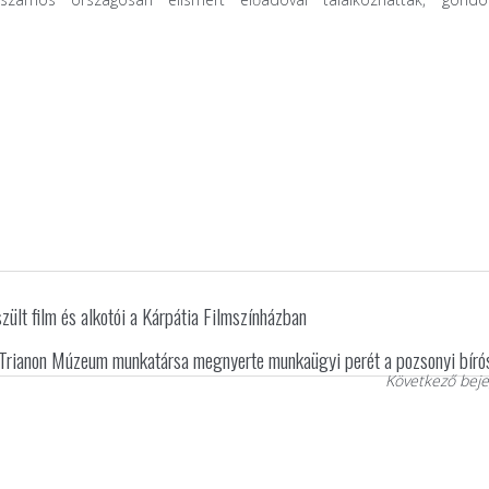
lt film és alkotói a Kárpátia Filmszínházban
 Trianon Múzeum munkatársa megnyerte munkaügyi perét a pozsonyi bír
Következő beje