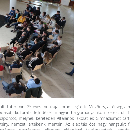
lt. Több mint 25 éves munkája során segítette Mezőörs, a térség, a 
odását, kulturális fejlődését magyar hagyományainkon keresztül. 
zpontot, melynek keretében Általános Iskolát és Gimnáziumot tart 
sztény, nemzeti értékeink mentén. Az alapítás óta nagy hangsúlyt f
számos országosan elismert előadóval találkozhattak, gondol