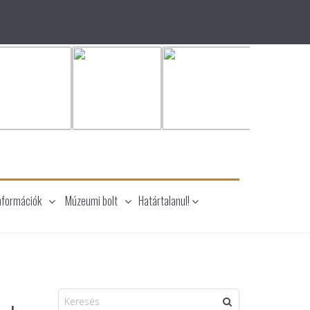
nformációk
Múzeumi bolt
Határtalanul!