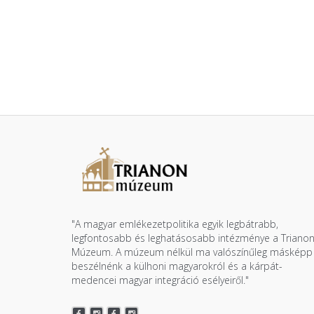
"A magyar emlékezetpolitika egyik legbátrabb,
legfontosabb és leghatásosabb intézménye a Triano
Múzeum. A múzeum nélkül ma valószínűleg másképp
beszélnénk a külhoni magyarokról és a kárpát-
medencei magyar integráció esélyeiről."