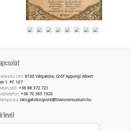
apcsolat
velezési cím:
8100 Várpalota, Gróf Apponyi Albert
get 1. Pf. 107
vbeszélő:
+36 88 372 721
ebtelefon:
+36 70 365 1920
llámposta:
latogatokozpont@trianonmuzeum.hu
írlevél