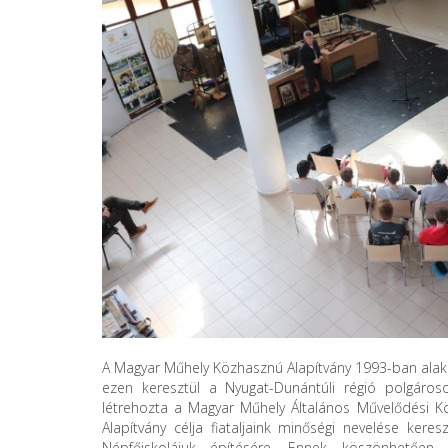
A Magyar Műhely Közhasznú Alapítvány 1993-ban alaku
ezen keresztül a Nyugat-Dunántúli régió polgáros
létrehozta a Magyar Műhely Általános Művelődési Kö
Alapítvány célja fiataljaink minőségi nevelése kere
Népfőiskolájuk építésére. Ennek köszönhetően 