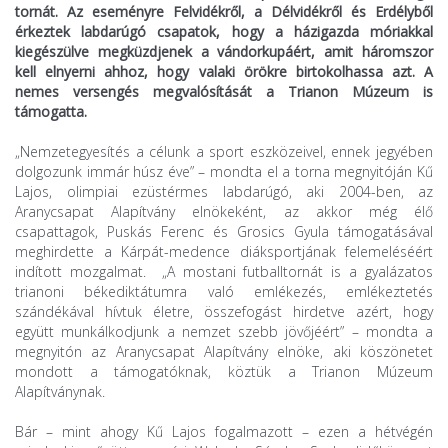
tornát. Az eseményre Felvidékről, a Délvidékről és Erdélyből
érkeztek labdarúgó csapatok, hogy a házigazda móriakkal
kiegészülve megküzdjenek a vándorkupáért, amit háromszor
kell elnyerni ahhoz, hogy valaki örökre birtokolhassa azt. A
nemes versengés megvalósítását a Trianon Múzeum is
támogatta.
„Nemzetegyesítés a célunk a sport eszközeivel, ennek jegyében
dolgozunk immár húsz éve” – mondta el a torna megnyitóján Kű
Lajos, olimpiai ezüstérmes labdarúgó, aki 2004-ben, az
Aranycsapat Alapítvány elnökeként, az akkor még élő
csapattagok, Puskás Ferenc és Grosics Gyula támogatásával
meghirdette a Kárpát-medence diáksportjának felemeléséért
indított mozgalmat. „A mostani futballtornát is a gyalázatos
trianoni békediktátumra való emlékezés, emlékeztetés
szándékával hívtuk életre, összefogást hirdetve azért, hogy
együtt munkálkodjunk a nemzet szebb jövőjéért” – mondta a
megnyitón az Aranycsapat Alapítvány elnöke, aki köszönetet
mondott a támogatóknak, köztük a Trianon Múzeum
Alapítványnak.
Bár – mint ahogy Kű Lajos fogalmazott – ezen a hétvégén