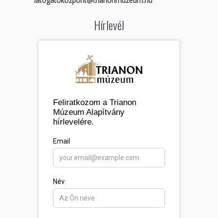
latogatokozpont@trianonmuzeum.hu
Hírlevél