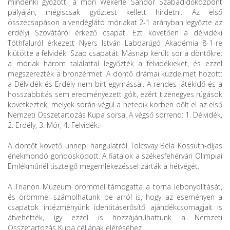
mindenki győzött, a móri Wekerle Sándor Szabadidőközpont
pályáján, mégiscsak győztest kellett hirdetni. Az első
összecsapáson a vendéglátó móriakat 2-1 arányban legyőzte az
erdélyi Szovátáról érkező csapat. Ezt követően a délvidéki
Tóthfaluról érkezett Nyers István Labdarúgó Akadémia 8-1-re
kiütötte a felvidéki Szap csapatát. Másnap került sor a döntőkre:
a móriak három találattal legyőzték a felvidékieket, és ezzel
megszerezték a bronzérmet. A döntő drámai küzdelmet hozott:
a Délvidék és Erdély nem bírt egymással. A rendes játékidő és a
hosszabbítás sem eredményezett gólt, ezért tizenegyes rúgások
következtek, melyek során végül a hetedik körben dőlt el az első
Nemzeti Összetartozás Kupa sorsa. A végső sorrend: 1. Délvidék,
2. Erdély, 3. Mór, 4. Felvidék.
A döntőt követő ünnepi hangulatról Tolcsvay Béla Kossuth-díjas
énekmondó gondoskodott. A fiatalok a székesfehérvári Olimpiai
Emlékműnél tisztelgő megemlékezéssel zárták a hétvégét.
A Trianon Múzeum örömmel támogatta a torna lebonyolítását,
és örömmel számolhatunk be arról is, hogy az eseményen a
csapatok intézményünk identitáserősítő ajándékcsomagjait is
átvehették, így ezzel is hozzájárulhattunk a Nemzeti
Összetartozás Kupa céljának eléréséhez.