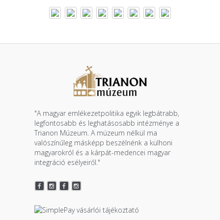
"A magyar emlékezetpolitika egyik legbátrabb,
legfontosabb és leghatásosabb intézménye a
Trianon Múzeum. A múzeum nélkül ma
valószínűleg másképp beszélnénk a külhoni
magyarokról és a kárpát-medencei magyar
integráció esélyeiről."