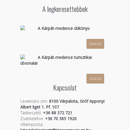
A legkeresettebbek
A Kárpát-medence útikönyv
Vásárlás
A Kárpát-medence turisztikai
útvonalai
Vásárlás
Kapcsolat
Levelezési cím:
8100 Várpalota, Gróf Apponyi
Albert liget 1. Pf. 107
Távbeszélő:
+36 88 372 721
Zsebtelefon:
+36 70 365 1920
Villámposta: