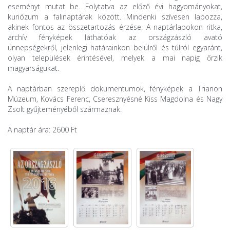
eseményt mutat be. Folytatva az előző évi hagyományokat,
kuriózum a falinaptárak között. Mindenki szívesen lapozza,
akinek fontos az összetartozás érzése. A naptárlapokon ritka,
archív fényképek láthatóak az országzászló avató
ünnepségekről, jelenlegi határainkon belülről és túlról egyaránt,
olyan települések érintésével, melyek a mai napig őrzik
magyarságukat.
A naptárban szereplő dokumentumok, fényképek a Trianon
Múzeum, Kovács Ferenc, Cseresznyésné Kiss Magdolna és Nagy
Zsolt gyűjteményéből származnak.
A naptár ára: 2600 Ft