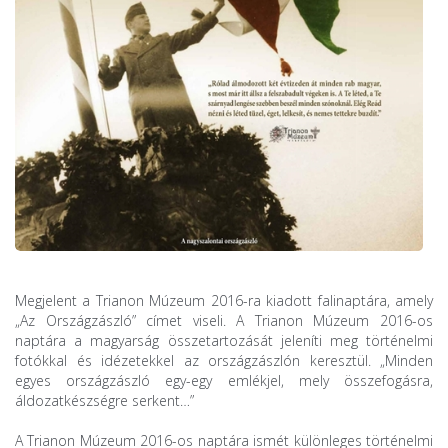
Megjelent a Trianon Múzeum 2016-ra kiadott falinaptára, amely
„Az Országzászló” címet viseli. A Trianon Múzeum 2016-os
naptára a magyarság összetartozását jeleníti meg történelmi
fotókkal és idézetekkel az országzászlón keresztül. „Minden
egyes országzászló egy-egy emlékjel, mely összefogásra,
áldozatkészségre serkent…”
A Trianon Múzeum 2016-os naptára ismét különleges történelmi