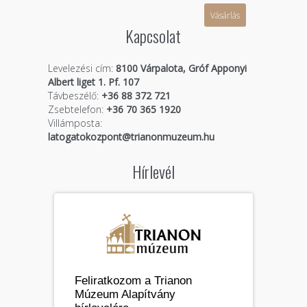
Vásárlás
Kapcsolat
Levelezési cím:
8100 Várpalota, Gróf Apponyi
Albert liget 1. Pf. 107
Távbeszélő:
+36 88 372 721
Zsebtelefon:
+36 70 365 1920
Villámposta:
latogatokozpont@trianonmuzeum.hu
Hírlevél