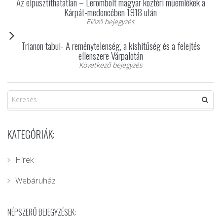
Az elpusztíthatatlan – Lerombolt magyar köztéri műemlékek a
Kárpát-medencében 1918 után
Előző bejegyzés
Trianon tabui- A reménytelenség, a kishitűség és a felejtés
ellenszere Várpalotán
Következő bejegyzés
KATEGÓRIÁK:
Hírek
Webáruház
NÉPSZERŰ BEJEGYZÉSEK: