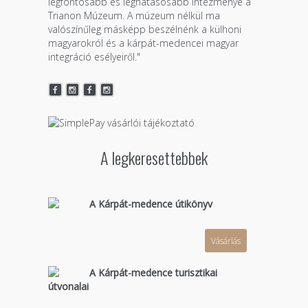
legfontosabb és leghatásosabb intézménye a
Trianon Múzeum. A múzeum nélkül ma
valószínűleg másképp beszélnénk a külhoni
magyarokról és a kárpát-medencei magyar
integráció esélyeiről."
A legkeresettebbek
A Kárpát-medence útikönyv
Vásárlás
A Kárpát-medence turisztikai
útvonalai