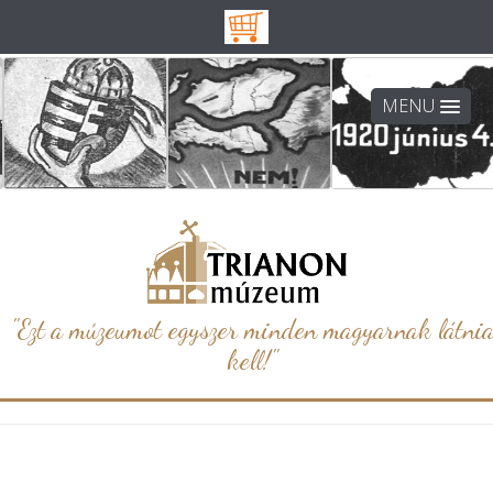
MENU
"Ezt a múzeumot egyszer minden magyarnak látni
kell!"