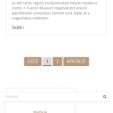
az idei tanév végzős középiskolásai Kárpát-medence
szerte. A Trianon Múzeum Alapítványtól érkező
ajándékokat ünnepélyes keretek közt adják át a
magyarlakta vidékeken.
Tovább
ELŐZŐ
1
2
KÖVETKEZŐ
Naptárak