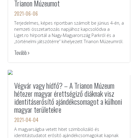
Trianon Múzeumot
2021-06-06
Terjedelmes, képes riportban számolt be június 4-én, a
nemzeti összetartozás napjához kapcsolódva a
Liget.ro hírportál a Nagy-Magyarország Parkról és a
„történelmi játszótérre” kihelyezett Trianon Múzeumról.
Tovább
Végvár vagy hídfő? – A Trianon Múzeum
hétezer magyar érettségiző diáknak visz
identitáserősítő ajándékcsomagot a külhoni
magyar területekre
2021-04-04
A magyarságba vetett hitet szimbolizáló és
identitástudatot erősítő ajándékcsomagokat kapnak