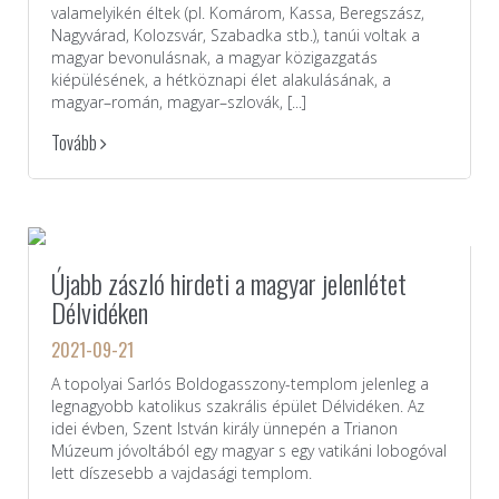
valamelyikén éltek (pl. Komárom, Kassa, Beregszász,
Nagyvárad, Kolozsvár, Szabadka stb.), tanúi voltak a
magyar bevonulásnak, a magyar közigazgatás
kiépülésének, a hétköznapi élet alakulásának, a
magyar–román, magyar–szlovák, [...]
Tovább
Újabb zászló hirdeti a magyar jelenlétet
Délvidéken
2021-09-21
A topolyai Sarlós Boldogasszony-templom jelenleg a
legnagyobb katolikus szakrális épület Délvidéken. Az
idei évben, Szent István király ünnepén a Trianon
Múzeum jóvoltából egy magyar s egy vatikáni lobogóval
lett díszesebb a vajdasági templom.