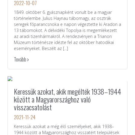
2022-10-07
1849. október 6. gyásznapként vonult be a magyar
történelembe. Julius Haynau tábornagy, az osztrák
seregek főparancsnoka e napon végeztette ki Aradon a
13 tábornokot. A délvidéki Topolya is megemlékezett
az aradi tizenhármakról. A rendezvényen a Trianon
Múzeum történésze idézte fel az október hatodikai
eseményeket. Beszélt az [...]
Tovább
Keressük azokat, akik megélték 1938–1944
között a Magyarországhoz való
visszacsatolást
2021-11-24
Keressük azokat a még élő személyeket, akik 1938–
1944 között a Magyarországhoz visszatért települések