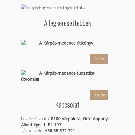
A legkeresettebbek
A Kárpát-medence útikönyv
Vásárlás
A Kárpát-medence turisztikai
útvonalai
Vásárlás
Kapcsolat
Levelezési cím:
8100 Várpalota, Gróf Apponyi
Albert liget 1. Pf. 107
Távbeszélő:
+36 88 372 721