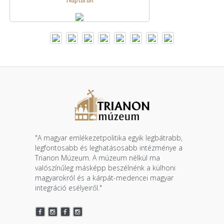
"A magyar emlékezetpolitika egyik legbátrabb,
legfontosabb és leghatásosabb intézménye a
Trianon Múzeum. A múzeum nélkül ma
valószínűleg másképp beszélnénk a külhoni
magyarokról és a kárpát-medencei magyar
integráció esélyeiről."