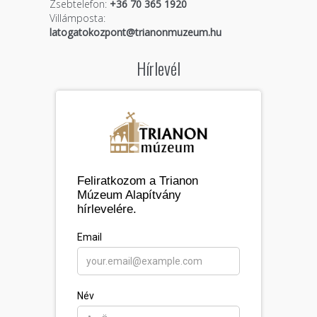
Zsebtelefon:
+36 70 365 1920
Villámposta:
latogatokozpont@trianonmuzeum.hu
Hírlevél