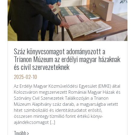
Száz könyvcsomagot adományozott a
Trianon Múzeum az erdélyi magyar házaknak
és civil szervezeteknek
2025-02-10
Az Erdélyi Magyar Közművelődési Egyesület (EMKE) által
Kolozsváron megszervezett Romániai Magyar Házak és
Szórvány Civil Szervezetek Találkozóján a Trianon
Múzeum Alapítvány száz darab, a magyarságba vetett
hitet szimbolizáló és identitástudatot erősítő,
összesen mintegy tízmillió forint értékű könyv-
ajándékcsomagot [...]
Tovább