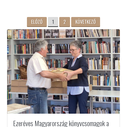
ELŐZŐ
1
2
KÖVETKEZŐ
Ezeréves Magyarország könyvcsomagok a